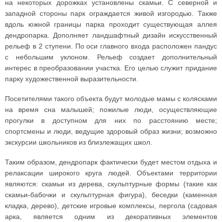
на некоторых дорожках установлены скамьи. С северной и
западной стороны парк ограждается живой изгородью. Также
вдоль южной границы парка проходит существующая аллея
дендропарка. Дополняет ландшафтный дизайн искусственный
рельеф в 2 ступени. По оси главного входа расположен пандус
с небольшим уклоном. Рельеф создает дополнительный
интерес в преобразовании участка. Его целью служит придание
парку художественной выразительности.
Посетителями такого объекта будут молодые мамы с колясками
на время сна малышей; пожилые люди, осуществляющие
прогулки в доступном для них по расстоянию месте;
спортсмены и люди, ведущие здоровый образ жизни; возможно
экскурсии школьников из близлежащих школ.
Таким образом, дендропарк фактически будет местом отдыха и
релаксации широкого круга людей. Объектами территории
являются: скамьи из дерева, скульптурные формы (такие как
скамьи-бабочки и скульптурная фигура), беседки (каменная
кладка, дерево), детские игровые комплексы, пергола (садовая
арка, является одним из декоративных элементов