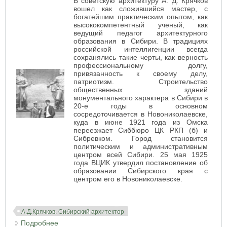
В советскую архитектуру А. Д. Крячков
вошел как сложившийся мастер, с
богатейшим практическим опытом, как
высококомпетентный ученый, как
ведущий педагог архитектурного
образования в Сибири. В традициях
российской интеллигенции всегда
сохранялись такие черты, как верность
профессиональному долгу,
привязанность к своему делу,
патриотизм. Строительство
общественных зданий
монументального характера в Сибири в
20-е годы в основном
сосредоточивается в Новониколаевске,
куда в июне 1921 года из Омска
переезжает Сиббюро ЦК РКП (б) и
Сибревком. Город становится
политическим и административным
центром всей Сибири. 25 мая 1925
года ВЦИК утвердил постановление об
образовании Сибирского края с
центром его в Новониколаевске.
А.Д.Крячков. Сибирский архитектор
Подробнее
о Архитектура НЭПА в Новосибирске и архитектор