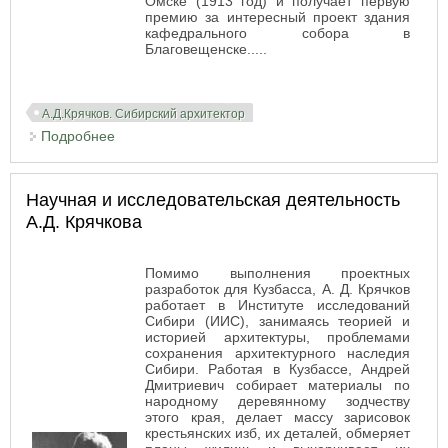
Омске (1913 год) и получает первую
премию за интересный проект здания
кафедрального собора в
Благовещенске.....
А.Д.Крячков. Сибирский архитектор
Подробнее
о Участие А.Д. Крячкова в конкурсных проектах с
1910 по 1919 год
Научная и исследовательская деятельность
А.Д. Крячкова
Помимо выполнения проектных
разработок для Кузбасса, А. Д. Крячков
работает в Институте исследований
Сибири (ИИС), занимаясь теорией и
историей архитектуры, проблемами
сохранения архитектурного наследия
Сибири. Работая в Кузбассе, Андрей
Дмитриевич собирает материалы по
народному деревянному зодчеству
этого края, делает массу зарисовок
крестьянских изб, их деталей, обмеряет