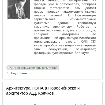
планы жилищ и вычерчивает их
фасады уже в ортогоналях, собирает
старые фотографии, сам делает
новые, проводит глазомерную съемку
планов селений. В Новокузнецке
зарисовывает монументальные
культовые здания, крепостную
каменную архитектуру. Работает в
архиве Барнаула, в музее этого города,
собирает материалы по
промышленной архитектуре Алтайского
горно-заводского округа XVIII—XIX
веков, приобретает подлинные чертежи
этих сооружений, осматривает,
фотофиксирует строения Барнаула....
А.Д.Крячков. Сибирский архитектор
Подробнее
о Научная и исследовательская деятельность
А.Д. Крячкова
Архитектура НЭПА в Новосибирске и
архитектор А.Д. Крячков