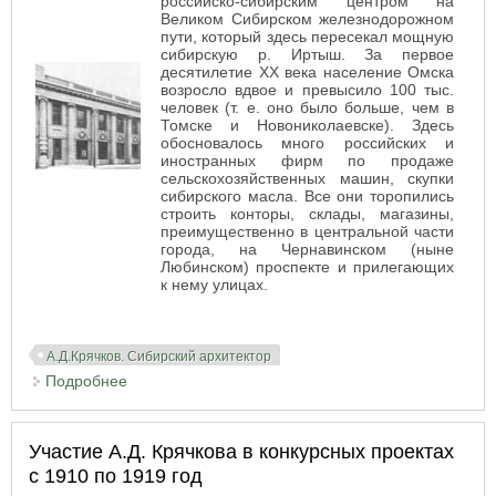
российско-сибирским центром на
Великом Сибирском железнодорожном
пути, который здесь пересекал мощную
сибирскую р. Иртыш. За первое
десятилетие XX века население Омска
возросло вдвое и превысило 100 тыс.
человек (т. е. оно было больше, чем в
Томске и Новониколаевске). Здесь
обосновалось много российских и
иностранных фирм по продаже
сельскохозяйственных машин, скупки
сибирского масла. Все они торопились
строить конторы, склады, магазины,
преимущественно в центральной части
города, на Чернавинском (ныне
Любинском) проспекте и прилегающих
к нему улицах.
А.Д.Крячков. Сибирский архитектор
Подробнее
о Проекты архитектора А.Д. Крячкова для Омска
Участие А.Д. Крячкова в конкурсных проектах
с 1910 по 1919 год