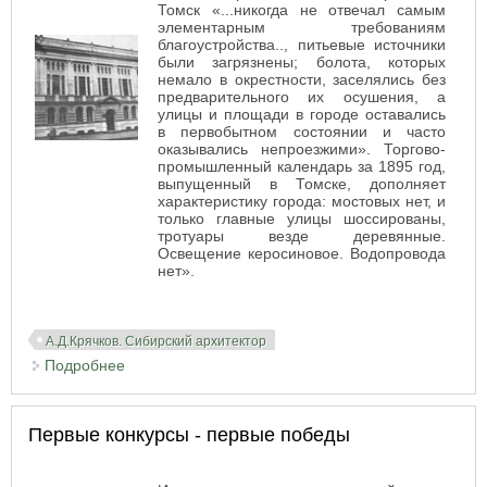
Томск «...никогда не отвечал самым
элементарным требованиям
благоустройства.., питьевые источники
были загрязнены; болота, которых
немало в окрестности, заселялись без
предварительного их осушения, а
улицы и площади в городе оставались
в первобытном состоянии и часто
оказывались непроезжими». Торгово-
промышленный календарь за 1895 год,
выпущенный в Томске, дополняет
характеристику города: мостовых нет, и
только главные улицы шоссированы,
тротуары везде деревянные.
Освещение керосиновое. Водопровода
нет».
А.Д.Крячков. Сибирский архитектор
Подробнее
о Переезд в Сибирь. Работа А.Д. Крячкова в
Томске
Первые конкурсы - первые победы