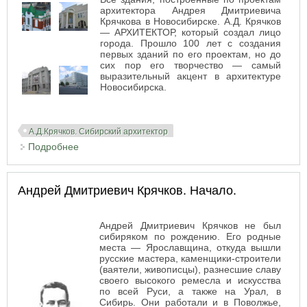
архитектора Андрея Дмитриевича
Крячкова в Новосибирске. А.Д. Крячков
— АРХИТЕКТОР, который создал лицо
города. Прошло 100 лет с создания
первых зданий по его проектам, но до
сих пор его творчество — самый
выразительный акцент в архитектуре
Новосибирска.
А.Д.Крячков. Сибирский архитектор
Подробнее
о Здания, построенные в Новосибирске по
проектам архитектора А.Д. Крячкова
Андрей Дмитриевич Крячков. Начало.
Андрей Дмитриевич Крячков не был
сибиряком по рождению. Его родные
места — Ярославщина, откуда вышли
русские мастера, каменщики-строители
(ваятели, живописцы), разнесшие славу
своего высокого ремесла и искусства
по всей Руси, а также на Урал, в
Сибирь. Они работали и в Поволжье,