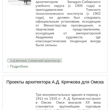
архитектором Западно-Сибирского
учебного округа (с 1905 года) и
преподавателем Томского
технологического института (с 1902
года), он должен был следовать
официальным установкам, исходящим
от Министерства просвещения, и
творческим представлениям,
исходящим от императорской
Академики художеств, где
классицистические тенденции всегда
были сильны.
А.Д.Крячков. Сибирский архитектор
Подробнее
о Новониколаевский классицизм
Проекты архитектора А.Д. Крячкова для Омска
Три монументальных здания в период с
1911 по 1916 гг. А. Д. Крячков построил
в Омске. Омск вначале XX века
становится крупнейшим торговым