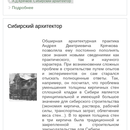
А.Д.Крячков. Сибирский архитектор
Подробнее
о Первые работы А.Д. Крячкова в
Новониколаевске
Сибирский архитектор
Обширная архитектурная практика
Андрея Дмитриевича Крячкова
позволяла ему постоянно пополнять
свои знания новыми сведениями как
практического, так и научного
характера. При возникновении сложных
проблем в строительстве путем опытов
и экспериментов он сам старался
отыскать полноценные ответы. Так,
например, он посчитал, что проблема
уменьшения толщины кирпичных стен
сплошной кладки в Сибири является
принципиальной и имеющей большое
значение для сибирского строительства
(экономия кирпича, раствора, рабочей
силы, транспортных затрат, облегчение
веса стен...). В то время толщина стен
в три кирпича была традиционной и
закрепленной в строительном
законодательстве для Сибири.