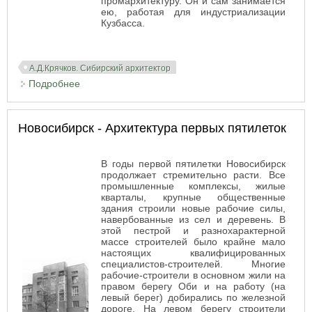
промархитектуру. Он и сам занимается
ею, работая для индустриализации
Кузбасса.
А.Д.Крячков. Сибирский архитектор
Подробнее
о Архитектор Крячков - от традиционализма к
рационализму
Новосибирск - Архитектура первых пятилеток
В годы первой пятилетки Новосибирск
продолжает стремительно расти. Все
промышленные комплексы, жилые
кварталы, крупные общественные
здания строили новые рабочие силы,
навербованные из сел и деревень. В
этой пестрой и разнохарактерной
массе строителей было крайне мало
настоящих квалифицированных
специалистов-строителей. Многие
рабочие-строители в основном жили на
правом берегу Оби и на работу (на
левый берег) добирались по железной
дороге. На левом берегу строители