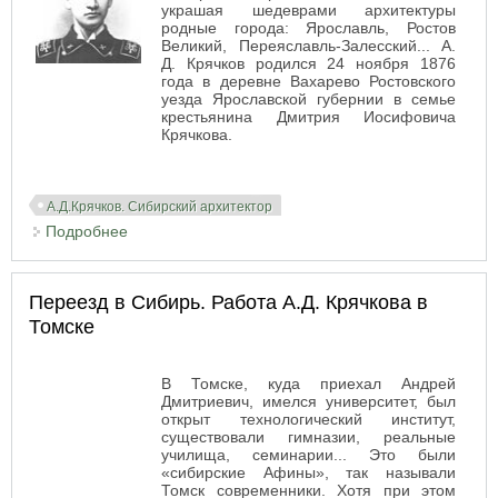
украшая шедеврами архитектуры
родные города: Ярославль, Ростов
Великий, Переяславль-Залесский... А.
Д. Крячков родился 24 ноября 1876
года в деревне Вахарево Ростовского
уезда Ярославской губернии в семье
крестьянина Дмитрия Иосифовича
Крячкова.
А.Д.Крячков. Сибирский архитектор
Подробнее
о Андрей Дмитриевич Крячков. Начало.
Переезд в Сибирь. Работа А.Д. Крячкова в
Томске
В Томске, куда приехал Андрей
Дмитриевич, имелся университет, был
открыт технологический институт,
существовали гимназии, реальные
училища, семинарии... Это были
«сибирские Афины», так называли
Томск современники. Хотя при этом