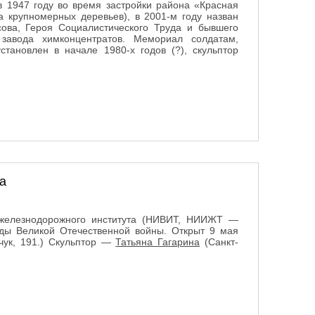
в 1947 году во время застройки района «Красная
а крупномерных деревьев), в 2001-м году назван
ова, Героя Социалистического Труда и бывшего
о завода химконцентратов. Мемориал солдатам,
тановлен в начале 1980-х годов (?), скульптор
м в Великой Отечественной войне
а
 железнодорожного института (НИВИТ, НИИЖТ —
ды Великой Отечественной войны. Открыт 9 мая
чук, 191.) Скульптор —
Татьяна Гагарина
(Санкт-