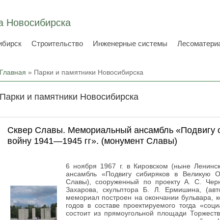
а Новосибирска
ибирск
Строительство
Инженерные системы
Лесоматери
Вы здесь
Главная
» Парки и памятники Новосибирска
Парки и памятники Новосибирска
Сквер Славы. Мемориальный ансамбль «Подвигу 
войну 1941—1945 гг». (монумент Славы)
6 ноября 1967 г. в Кировском (ныне Ленин
ансамбль «Подвигу сибиряков в Великую О
Славы), сооруженный по проекту А. С. Черн
Захарова, скульптора Б. Л. Ермишина, (ав
мемориал построен на окончании бульвара, 
годов в составе проектируемого тогда «соц
состоит из прямоугольной площади Торжест