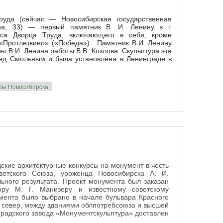
руда (сейчас — Новосибирская государственная
ина, 33) — первый памятник В. И. Ленину в г.
кса Дворца Труда, включающего в себя, кроме
 «Протлеткино» («Победа»). Памятник В.И. Ленину
ры В.И. Ленина работы В.В. Козлова. Скульптура эта
ред Смольным и была установлена в Ленинграде в
уры Новосибирска
ские архитектурные конкурсы на монумент в честь
ветского Союза, уроженца Новосибирска А. И.
ного результата. Проект монумента был заказан
тору М. Г. Манизеру и известному советскому
умента было выбрано в начале бульвара Красного
а север, между зданиями облпотребсоюза и высшей
нградского завода «Монументскульптура» доставлен