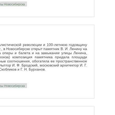
уры Новосибирска
авших в годы Гражданской войны)
алистической революции и 100-летнюю годовщину
., в Новосибирске открыт памятник В. И. Ленину на
а оперы и балета и на замыкании улицы Ленина,
ронза) композиция памятника придала площади
ные соотношения, обогатила ее пространственное
ьптор И. Ф. Бродский, московский архитектор И. Г.
Скобликов и Г. Н. Бурханов.
уры Новосибирска