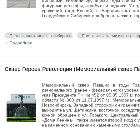
пилонами, символизирующими годы войны. 
фигурные рельефы, атрибуты и надписи. У под
сражений (под Ельней, с Бородинского по
Гвардейского Сибирского добровольческого ко
Парки и памятники Новосибирска
Памятники истории и архитект
Подробнее
о Сквер Славы. Мемориальный ансамбль «Подвигу 
(монумент Славы)
Сквер Героев Революции (Мемориальный сквер Па
Мемориальный сквер Павших в годы Граж
регионального (ранее - федерального) уровня
указ Президента РФ № 452 от 05.05.1997 г.; 
области № 360 от 11.07.1997 г.). Мемориальн
Новосибирска. Западной стороной он граничит
выходит на ул. Щетинкина, восточной соседств
южной обращен к ул. Горького. Центральный 
«Дома Ленина», также имеется второй вход с у
на каменном основании с каменными столбам