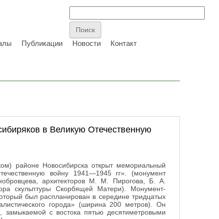
алы
Публикации
Новости
Контакт
сибиряков в Великую Отечественную
ском) районе Новосибирска открыт мемориальный
течественную войну 1941—1945 гг». (монумент
обровцева, архитекторов М. М. Пирогова, Б. А.
тора скульптуры Скорбящей Матери). Монумент-
который был распланирован в середине тридцатых
иалистического города» (ширина 200 метров). Он
в, замыкаемой с востока пятью десятиметровыми