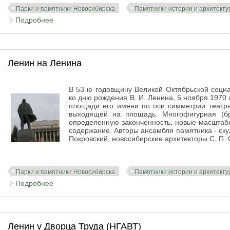
Парки и памятники Новосибирска
Памятники истории и архитект
Подробнее
о Сквер Героев Революции (Мемориальный сквер П
Ленин на Ленина
В 53-ю годовщину Великой Октябрьской соци
ко дню рождения В. И. Ленина, 5 ноября 1970 г
площади его имени по оси симметрии театр
выходящей на площадь. Многофигурная (б
определенную законченность, новые масштаб
содержание. Авторы ансамбля памятника - скул
Покровский, новосибирские архитекторы С. П. 
Парки и памятники Новосибирска
Памятники истории и архитект
Подробнее
о Ленин на Ленина
Ленин у Дворца Труда (НГАВТ)