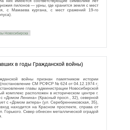
На них имеются соответствующие символике лет
ножия пилонов — урны, где хранится земля с мест
ля, с Мамаева кургана, с мест сражений 19-го
рпуса).
уры Новосибирска
сибиряков в Великую Отечественную войну 1941—1945 гг».
вших в годы Гражданской войны)
данской войны признан памятником истории
 (постановление СМ РСФСР № 624 от 04.12.1974 г;
постановление главы администрации Новосибирской
ый комплекс расположен в историческом центре г.
 с «Домом Ленина» (Красный просп., 32), северной
ует с «Домом актера» (ул. Серебренниковская, 35),
вход находится на Красном проспекте, справа от
л. Горького. Сквер обнесен металлической оградой
и.