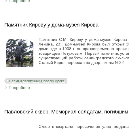
Подробнее
о Памятник Кирову в парке Кирова
Памятник Кирову у дома-музея Кирова
Памятник С.М. Кирову у дома-музея Кирова 
Ленина, 23). Дом-музей Кирова был открыт 3
доме, где в 1908 г. он кратковременно прож
товарищем Петуховым. Первый памятник устано
существующий работы ленинградского скульпт
Старый Киров переехал во двор школы №22.
Парки и памятники Новосибирска
Подробнее
о Памятник Кирову у дома-музея Кирова
Павловский сквер. Мемориал солдатам, погибшим
Сквер в квартале пересечения улиц Богдан