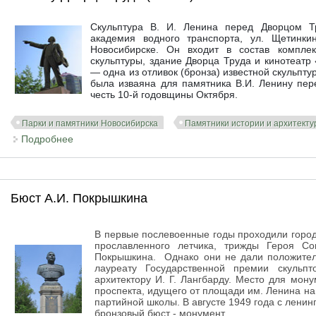
Скульптура В. И. Ленина перед Дворцом Т
академия водного транспорта, ул. Щетинк
Новосибирске. Он входит в состав компле
скульптуры, здание Дворца Труда и кинотеатр
— одна из отливок (бронза) известной скульпту
была изваяна для памятника В.И. Ленину пе
честь 10-й годовщины Октября.
Парки и памятники Новосибирска
Памятники истории и архитект
Подробнее
о Ленин у Дворца Труда (НГАВТ)
Бюст А.И. Покрышкина
В первые послевоенные годы проходили город
прославленного летчика, трижды Героя Со
Покрышкина. Однако они не дали положитель
лауреату Государственной премии скульп
архитектору И. Г. Лангбарду. Место для мон
проспекта, идущего от площади им. Ленина н
партийной школы. В августе 1949 года с лени
бронзовый бюст - монумент.