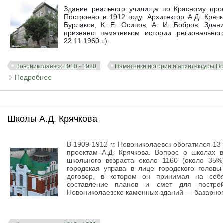
Здание реального училища по Красному прос
Построено в 1912 году. Архитектор А.Д. Крячк
Бурлаков, К. Е. Осипов, А. И. Бобров. Зд
признано памятником истории региональн
22.11.1960 г.).
Новониколаевск 1910 - 1920
Памятники истории и архитектуры Н
Подробнее
о Реальное училище
Школы А.Д. Крячкова
В 1909-1912 гг. Новониколаевск обогатился 
проектам А.Д. Крячкова. Вопрос о школах в
школьного возраста около 1160 (около 35
городская управа в лице городского голов
договор, в котором он принимал на себ
составление планов и смет для построй
Новониколаевске каменных зданий — базарного