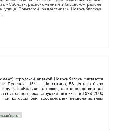
ата «Сибирь», расположенный в Кировском районе
а улице Советской разместилась Новосибирская
а.
ая библиотека
мент) городской аптекой Новосибирска считается
ый Проспект, 15/1 – Чаплыгина, 58. Аптека была
году как «Вольная аптека», а в последствии как
а внутренняя реконструкция аптеки, а в 1999-2000
 при котором был восстановлен первоначальный
овосибирска