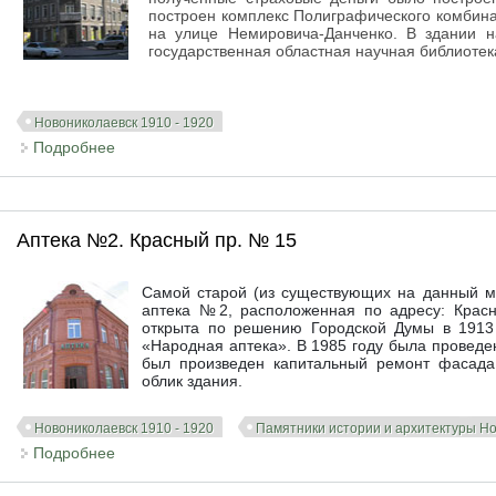
построен комплекс Полиграфического комбин
на улице Немировича-Данченко. В здании н
государственная областная научная библиотек
Новониколаевск 1910 - 1920
Подробнее
о Новосибирская государственная областная научн
Аптека №2. Красный пр. № 15
Самой старой (из существующих на данный мо
аптека №2, расположенная по адресу: Красн
открыта по решению Городской Думы в 1913 
«Народная аптека». В 1985 году была проведен
был произведен капитальный ремонт фасада
облик здания.
Новониколаевск 1910 - 1920
Памятники истории и архитектуры Н
Подробнее
о Аптека №2. Красный пр. № 15