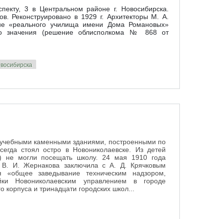
пекту, 3 в Центральном районе г. Новосибирска.
ов. Реконструировано в 1929 г. Архитекторы М. А.
ание «реального училища имени Дома Романовых»
ого значения (решение облисполкома № 868 от
овосибирска
13 учебными каменными зданиями, построенными по
сегда стоял остро в Новониколаевске. Из детей
%) не могли посещать школу. 24 мая 1910 года
ы В. И. Жернакова заключила с А. Д. Крячковым
я «общее заведывание техническим надзором,
ки Новониколаевским управлением в городе
 корпуса и тринадцати городских школ...