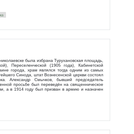
ка
ства
ониколаевске была избрана Турухановская площадь,
ой), Переселенческой (1905 года), Кабинетской
аине города, храм являлся тогда одним из самых
тейшего Синода, штат Вознесенской церкви состоял
ка. Александр Смычков, бывший председатель
твенной просьбе был переведён на священническое
и, а в 1914 году был призван в армию и назначен