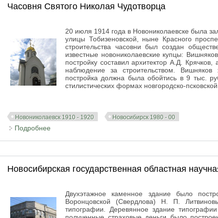
Часовня Святого Николая Чудотворца
20 июля 1914 года в Новониколаевске была за
улицы Тобизеновской, ныне Красного проспе
строительства часовни был создан обществ
известные новониколаевские купцы: Вишняков
постройку составил архитектор А.Д. Крячков,
наблюдение за строительством. Вишняков 
постройка должна была обойтись в 9 тыс. р
стилистических формах новгородско-псковской 
Новониколаевск 1910 - 1920
Новосибирск 1980 - 00
Подробнее
о Часовня Святого Николая Чудотворца
Новосибирская государственная областная научна
Двухэтажное каменное здание было постр
Воронцовской (Свердлова) Н. П. Литвино
типографии. Деревянное здание типографии
полученные страховые деньги было построен