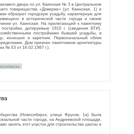
езжего двора по ул. Каинская № 3 в Центральном
его товарищества «Доверие» (ул. Каинская, 1) и
ми образуют городскую усадьбу, характерную для
азмещено в исторической части города и своим
линии ул. Каинская. На прилегающей к памятнику
постройки, датируемые 1915 г. (сведения БТИ).
хозяйственными постройками бывшей усадьбы, в
ар, конюшня и каретник. Первоначальный облик
переделками. Дом признан памятником архитектуры
 № 53 от 16.02.1987 г.).
овосибирска
тва
общества (Новосибирск, улица Фрунзе, 1а) была
Вокзальной части города, на Андреевской площади,
аво занять этот участок для строительства школы и