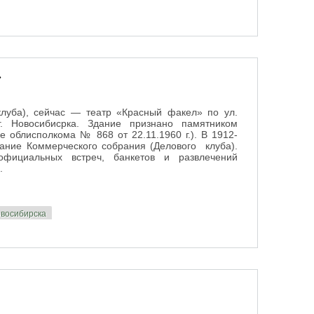
»
клуба), сейчас — театр «Красный факел» по ул.
. Новосибисрка. Здание признано памятником
е облисполкома № 868 от 22.11.1960 г.). В 1912-
здание Коммерческого собрания (Делового клуба).
фициальных встреч, банкетов и развлечений
и.
овосибирска
л»