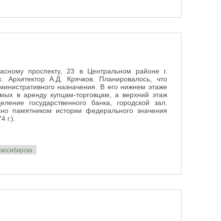
да
расному проспекту, 23 в Центральном районе г.
. Архитектор А.Д. Крячков. Планировалось, что
министративного назначения. В его нижнем этаже
мых в аренду купцам-торговцам, а верхний этаж
деление государственного банка, городской зал.
нано памятником истории федерального значения
4 г.).
овосибирска