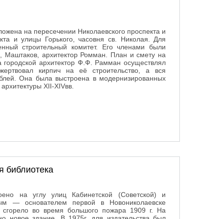
ложена на пересечении Николаевского проспекта и
кта и улицы Горького, часовня св. Николая. Для
енный строительный комитет. Его членами были
, Маштаков, архитектор Ромман. План и смету на
 а городской архитектор Ф.Ф. Рамман осуществлял
жертвовал кирпич на её строительство, а вся
ублей. Она была выстроена в модернизированных
архитектуры XII-XIVвв.
я библиотека
оено на углу улиц Кабинетской (Советской) и
вым — основателем первой в Новониколаевске
 сгорело во время большого пожара 1909 г. На
о новое здание. В 1975г. для издательства был