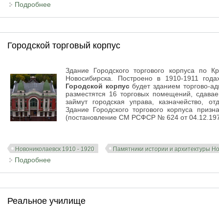
Подробнее
о Новониколаевск. Карта. Объекты города до 20 го
Городской торговый корпус
Здание Городского торгового корпуса по К
Новосибирска. Построено в 1910-1911 годах
Городской корпус
будет зданием торгово-ад
разместятся 16 торговых помещений, сдавае
займут городская управа, казначейство, от
Здание Городского торгового корпуса приз
(постановление СМ РСФСР № 624 от 04.12.197
Новониколаевск 1910 - 1920
Памятники истории и архитектуры Н
Подробнее
о Городской торговый корпус
Реальное училище