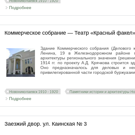
Новониколаевск 1910 - 1920
Подробнее
о Школы А.Д. Крячкова
Коммерческое собрание — Театр «Красный факел
Здание Коммерческого собрания (Делового 
Ленина, 19 в Железнодорожном районе г
архитектуры регионального значения (решени
1914 гг. по проекту А.Д. Крячкова строится 
Оно предназначалось для деловых и нео
привилегированной части городской буржуази
Новониколаевск 1910 - 1920
Памятники истории и архитектуры Н
Подробнее
о Коммерческое собрание — Театр «Красный факе
Заезжий двор. ул. Каинская № 3