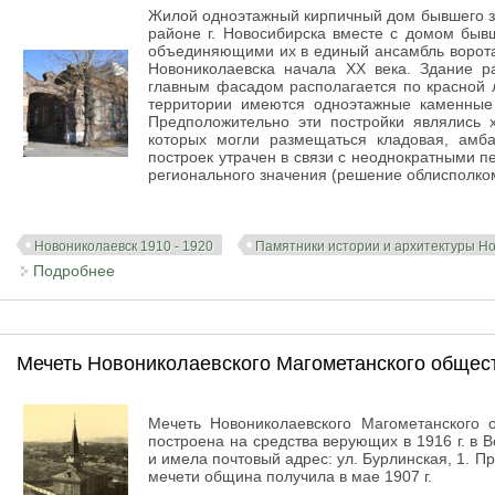
Жилой одноэтажный кирпичный дом бывшего за
районе г. Новосибирска вместе с домом бывш
объединяющими их в единый ансамбль ворота
Новониколаевска начала XX века. Здание р
главным фасадом располагается по красной 
территории имеются одноэтажные каменные 
Предположительно эти постройки являлись 
которых могли размещаться кладовая, амб
построек утрачен в связи с неоднократными 
регионального значения (решение облисполкома
Новониколаевск 1910 - 1920
Памятники истории и архитектуры Н
Подробнее
о Заезжий двор. ул. Каинская № 3
Мечеть Новониколаевского Магометанского общес
Мечеть Новониколаевского Магометанского 
построена на средства верующих в 1916 г. в 
и имела почтовый адрес: ул. Бурлинская, 1. Пр
мечети община получила в мае 1907 г.