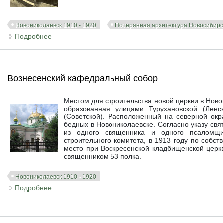
Новониколаевск 1910 - 1920
Потерянная архитектура Новосибирс
Подробнее
о Мечеть Новониколаевского Магометанского обще
Вознесенский кафедральный собор
Местом для строительства новой церкви в Нов
образованная улицами Турухановской (Ленск
(Советской). Расположенный на северной окр
бедных в Новониколаевске. Согласно указу свя
из одного священника и одного псаломщи
строительного комитета, в 1913 году по собс
место при Воскресенской кладбищенской церкв
священником 53 полка.
Новониколаевск 1910 - 1920
Подробнее
о Вознесенский кафедральный собор