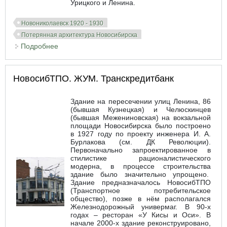
Урицкого и Ленина.
Новониколаевск 1920 - 1930
Потерянная архитектура Новосибирска
Подробнее
о Сибмедторг
НовосибТПО. ЖУМ. Транскредитбанк
Здание на пересечении улиц Ленина, 86
(бывшая Кузнецкая) и Челюскинцев
(бывшая Межениновская) на вокзальной
площади Новосибирска было построено
в 1927 году по проекту инженера И. А.
Бурлакова (см. ДК Революции).
Первоначально запроектированное в
стилистике рационалистического
модерна, в процессе строительства
здание было значительно упрощено.
Здание предназначалось НовосибТПО
(Транспортное потребительское
общество), позже в нём располагался
Железнодорожный универмаг. В 90-х
годах – ресторан «У Кисы и Оси». В
начале 2000-х здание реконструировано,