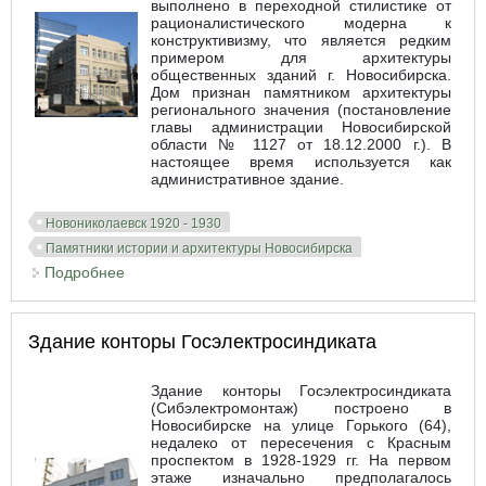
выполнено в переходной стилистике от
рационалистического модерна к
конструктивизму, что является редким
примером для архитектуры
общественных зданий г. Новосибирска.
Дом признан памятником архитектуры
регионального значения (постановление
главы администрации Новосибирской
области № 1127 от 18.12.2000 г.). В
настоящее время используется как
административное здание.
Новониколаевск 1920 - 1930
Памятники истории и архитектуры Новосибирска
Подробнее
о Здание больницы по ул. Чаплыгина № 75
Здание конторы Госэлектросиндиката
Здание конторы Госэлектросиндиката
(Сибэлектромонтаж) построено в
Новосибирске на улице Горького (64),
недалеко от пересечения с Красным
проспектом в 1928-1929 гг. На первом
этаже изначально предполагалось