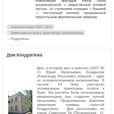
Композиция фасадов клуба была
ассиметричной, с закруглённой угловой
частью, со ступенями-этажами, с башней
— лестничной клеткой, прорезанной
треугольным вертикальным эркером.
Новониколаевск 1920 - 1930
Памятники истории и архитектуры Новосибирска
Подробнее
о Клуб Совторгслужащих (клуб им. Октябрьской
Революции)
Дом Кондратюка
Дом, в котором жил и работал (1927-30
гг) Юрий Васильевич Кондратюк
(Александр Игнатьевич Шаргей) – один
из основоположников космонавтики. В
начале XX века рассчитал
оптимальную траекторию полёта к
Луне. Эти расчёты были использованы
американцами при создании лунной
программы. Предложенная Шаргеем
траектория названа «трассой
Кондратюка». Дом расположен по
улице Советская 24 (Потанинская., 2),