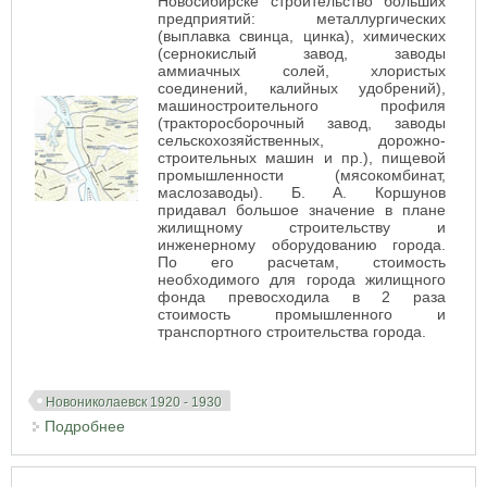
Новосибирске строительство больших
предприятий: металлургических
(выплавка свинца, цинка), химических
(сернокислый завод, заводы
аммиачных солей, хлористых
соединений, калийных удобрений),
машиностроительного профиля
(тракторосборочный завод, заводы
сельскохозяйственных, дорожно-
строительных машин и пр.), пищевой
промышленности (мясокомбинат,
маслозаводы). Б. А. Коршунов
придавал большое значение в плане
жилищному строительству и
инженерному оборудованию города.
По его расчетам, стоимость
необходимого для города жилищного
фонда превосходила в 2 раза
стоимость промышленного и
транспортного строительства города.
Новониколаевск 1920 - 1930
Подробнее
о Генплан Новосибирска. Проект Б.А. Коршунова