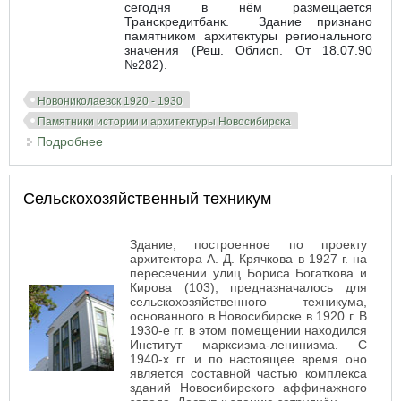
сегодня в нём размещается
Транскредитбанк. Здание признано
памятником архитектуры регионального
значения (Реш. Облисп. От 18.07.90
№282).
Новониколаевск 1920 - 1930
Памятники истории и архитектуры Новосибирска
Подробнее
о НовосибТПО. ЖУМ. Транскредитбанк
Сельскохозяйственный техникум
Здание, построенное по проекту
архитектора А. Д. Крячкова в 1927 г. на
пересечении улиц Бориса Богаткова и
Кирова (103), предназначалось для
сельскохозяйственного техникума,
основанного в Новосибирске в 1920 г. В
1930-е гг. в этом помещении находился
Институт марксизма-ленинизма. С
1940-х гг. и по настоящее время оно
является составной частью комплекса
зданий Новосибирского аффинажного