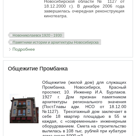
Новосибирской области № 1127 от
18.12.2000 г.). В декабре 2006 года
завершилась очередная реконструкция
кинотеатра.
Новониколаевск 1920 - 1930
Памятники истории и архитектуры Новосибирска
Подробнее
о «Пролеткино» — «Октябрь» — кинотеатр
«Победа»
Общежитие Промбанка
Общежитие (жилой дом) для служащих
Промбанка. Новосибирск, Красный
проспект, 10. Инженер И.А. Бурлаков.
1927 г. Дом признан памятником
архитектуры регионального значения
(Пост.Главы адм. НСО от 18.12.00
№1127). Трехэтажный дом заключает в
себе 18 квартир площадью в 55 м
каждая, с «современным» инженерным
оборудованием. Смета на строительство
вылилась в 108 тыс. рублей при кубатуре
дома около 5000 м3.