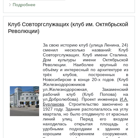
Подробнее
о Площадь Ленина
Клуб Совторгслужащих (клуб им. Октябрьской
Революции)
За свою историю клуб (улица Ленина, 24)
сменил несколько названий: Клуб
Совторгслужащих. Клуб имени Сталина.
Дом культуры имени Октябрьской
Революции. Наиболее крупный по
объёму и интересный по архитектуре из
трёх клубов, построенных в
Новосибирске в конце 20-х годов. (Клуб
Железнодорожников на
ул.Железнодорожная, Закаменский
рабочий клуб (Клуб Попова) на
ул.Добролюбова). Проект инженера
И.А.
Бурлакова
. Строительство закончено в
1927 году. Здание располагалось на углу
квартала, но было отодвинуто от красных
линий улиц. Перед его входом
находилась открытая площадь с
удобными подходами к зданию и
хорошим обозрением сооружения.