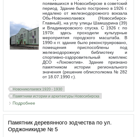
появившихся в Новосибирске в советский
период. Здание было построено в 1926 г.
недалеко от железнодорожного вокзала
Обь-Новониколаевск (Новосибирск-
Главный), на углу улицы Шамшурина (39)
и Владимировского спуска. С 1926 г. по
1970г. здесь проходили культурные
мероприятия городского масштаба. В
1990-х гг. здание было реконструировано,
помещения приспособлены под
железнодорожную библиотеку и
спортивно-оздоровительный комплекс
ДСО «Локомотив». Здание признано
памятником истории регионального
значения (решение облисполкома № 282
от 18.07.1990 г.).
Новониколаевск 1920 - 1930
Памятники истории и архитектуры Новосибирска
Подробнее
о Клуб «Транспортник»
Памятник деревянного зодчества по ул.
Орджоникидзе № 5