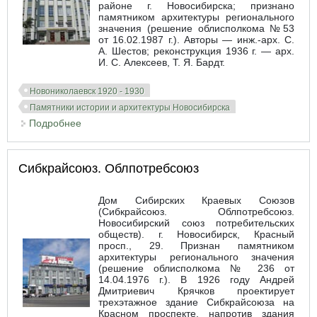
районе г. Новосибирска; признано
памятником архитектуры регионального
значения (решение облисполкома №53
от 16.02.1987 г.). Авторы — инж.-арх. С.
А. Шестов; реконструкция 1936 г. — арх.
И. С. Алексеев, Т. Я. Бардт.
Новониколаевск 1920 - 1930
Памятники истории и архитектуры Новосибирска
Подробнее
о Дворец Труда (НГАВТ)
Сибкрайсоюз. Облпотребсоюз
Дом Сибирских Краевых Союзов
(Сибкрайсоюз. Облпотребсоюз.
Новосибирский союз потребительских
обществ). г. Новосибирск, Красный
просп., 29. Признан памятником
архитектуры регионального значения
(решение облисполкома № 236 от
14.04.1976 г.). В 1926 году Андрей
Дмитриевич Крячков проектирует
трехэтажное здание Сибкрайсоюза на
Красном проспекте, напротив здания