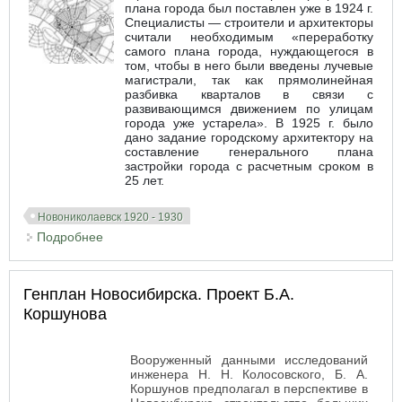
плана города был поставлен уже в 1924 г.
Специалисты — строители и архитекторы
считали необходимым «переработку
самого плана города, нуждающегося в
том, чтобы в него были введены лучевые
магистрали, так как прямолинейная
разбивка кварталов в связи с
развивающимся движением по улицам
города уже устарела». В 1925 г. было
дано задание городскому архитектору на
составление генерального плана
застройки города с расчетным сроком в
25 лет.
Новониколаевск 1920 - 1930
Подробнее
о Генплан Новосибирска. Попытка первая. Проект
И.И. Загривко
Генплан Новосибирска. Проект Б.А.
Коршунова
Вооруженный данными исследований
инженера Н. Н. Колосовского, Б. А.
Коршунов предполагал в перспективе в