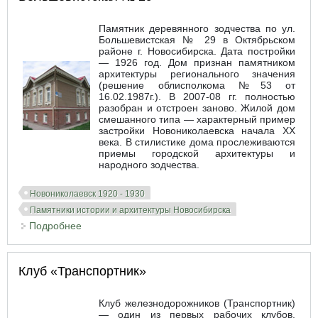
Памятник деревянного зодчества по ул.
Большевистская № 29 в Октябрьском
районе г. Новосибирска. Дата постройки
— 1926 год. Дом признан памятником
архитектуры регионального значения
(решение облисполкома №53 от
16.02.1987г.). В 2007-08 гг. полностью
разобран и отстроен заново. Жилой дом
смешанного типа — характерный пример
застройки Новониколаевска начала XX
века. В стилистике дома прослеживаются
приемы городской архитектуры и
народного зодчества.
Новониколаевск 1920 - 1930
Памятники истории и архитектуры Новосибирска
Подробнее
о Памятник деревянного зодчества по ул.
Большевистская № 29
Клуб «Транспортник»
Клуб железнодорожников (Транспортник)
— один из первых рабочих клубов,