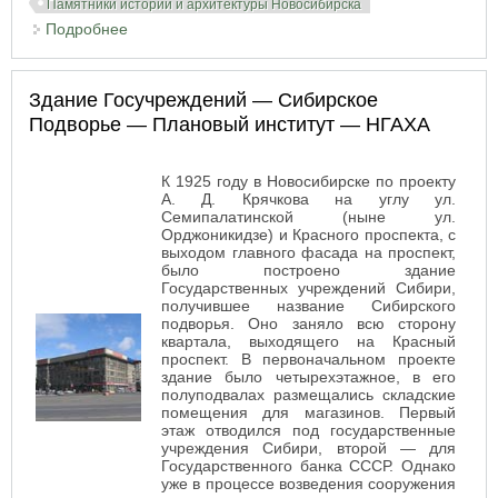
Памятники истории и архитектуры Новосибирска
Подробнее
о Сибревком (Новосибирская картинная галерея)
Здание Госучреждений — Сибирское
Подворье — Плановый институт — НГАХА
К 1925 году в Новосибирске по проекту
А. Д. Крячкова на углу ул.
Семипалатинской (ныне ул.
Орджоникидзе) и Красного проспекта, с
выходом главного фасада на проспект,
было построено здание
Государственных учреждений Сибири,
получившее название Сибирского
подворья. Оно заняло всю сторону
квартала, выходящего на Красный
проспект. В первоначальном проекте
здание было четырехэтажное, в его
полуподвалах размещались складские
помещения для магазинов. Первый
этаж отводился под государственные
учреждения Сибири, второй — для
Государственного банка СССР. Однако
уже в процессе возведения сооружения