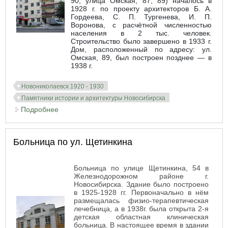
90; улица Омская, 87, 89) началось в
1928 г. по проекту архитекторов Б. А.
Гордеева, С. П. Тургенева, И. П.
Воронова, с расчётной численностью
населения в 2 тыс. человек.
Строительство было завершено в 1933 г.
Дом, расположенный по адресу: ул.
Омская, 89, был построен позднее — в
1938 г.
Новониколаевск 1920 - 1930
Памятники истории и архитектуры Новосибирска
Подробнее
о Жилой комплекс в квартале пересечения улиц
Ленина и Челюскинцев
Больница по ул. Щетинкина
Больница по улице Щетинкина, 54 в
Железнодорожном районе г.
Новосибирска. Здание было построено
в 1925-1928 гг. Первоначально в нём
размещалась физио-терапевтическая
лечебница, а в 1938г. была открыта 2-я
детская областная клиническая
больница. В настоящее время в здании