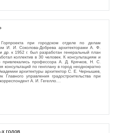
»
й Горпроекта при городском отделе по делам
вом И. И. Соколова-Добрева архитекторами А. Ф.
и др. к 1952 г. был разработан генеральный план
ботал коллектив в 30 человек. К консультациям и
 привлекались профессора А. Д. Крячков, Н. С.
Для консультаций по генплану в город неоднократно
кадемии архитектуры архитектор С. Е. Чернышев,
ик Главного управления градостроительства при
орреспондент А. И. Гегелло....
а»
-х годов