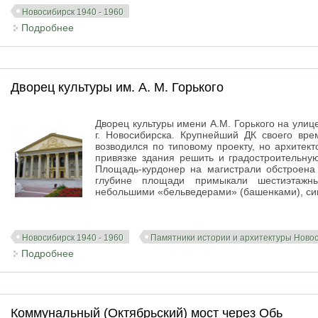
Новосибирск 1940 - 1960
Подробнее
о ОбьГЭС. Новосибирская гидроэлектростанция
Дворец культуры им. А. М. Горького
Дворец культуры имени А.М. Горького на улиц
г. Новосибирска. Крупнейший ДК своего вре
возводился по типовому проекту, но архитек
привязке здания решить и градостроительну
Площадь-курдонер на магистрали обстроен
глубине площади примыкали шестиэтажн
небольшими «бельведерами» (башенками), с
Новосибирск 1940 - 1960
Памятники истории и архитектуры Ново
Подробнее
о Дворец культуры им. А. М. Горького
Коммунальный (Октябрьский) мост через Обь