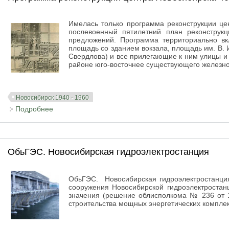
Имелась только программа реконструкции це
послевоенный пятилетний план реконструкц
предложений. Программа территориально вк
площадь со зданием вокзала, площадь им. В. 
Свердлова) и все прилегающие к ним улицы и
районе юго-восточнее существующего железнод
Новосибирск 1940 - 1960
Подробнее
о Программа реконструкции центра Новосибирска 4
ОбьГЭС. Новосибирская гидроэлектростанция
ОбьГЭС. Новосибирская гидроэлектростанция.
сооружения Новосибирской гидроэлектростан
значения (решение облисполкома № 236 от 1
строительства мощных энергетических комплек