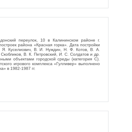
донский переулок, 10 в Калининском районе г.
построек района «Красная горка». Дата постройки
Я. Куселиович, В. И. Нуждин, Н. Ф. Котов, В. А.
. Скобликов, В. К. Петровский, И. С. Солдатов и др.
ными объектами городской среды (категория С).
тского игрового комплекса «Гулливер» выполнено
а» в 1982-1987 гг.