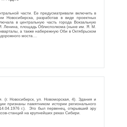
нтральной части. Ее предусматривали включить в
ии Новосибирска, разработав в виде проектных
лючала в центральную часть города Вокзальную
И. Ленина, площадь Облисполкома (ныне им. Я. М.
 кварталы, а также набережную Оби в Октябрьском
орожного моста....
0-х годов
 (г. Новосибирск, ул. Новоморская, 4). Здания и
ции признаны памятником истории регионального
4.04.1976 г.). Это был первенец, открывший эру
сов-станций на крупнейших реках Сибири.