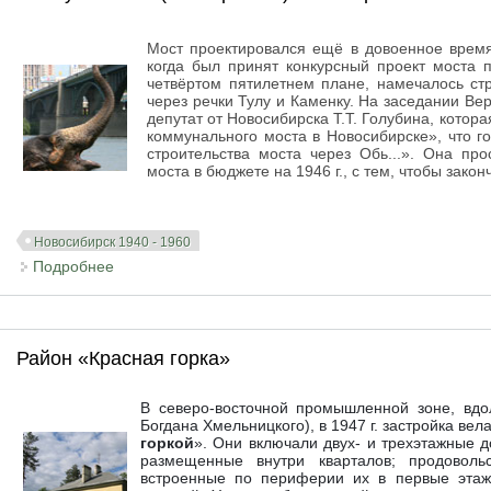
Мост проектировался ещё в довоенное время
когда был принят конкурсный проект моста 
четвёртом пятилетнем плане, намечалось ст
через речки Тулу и Каменку. На заседании Ве
депутат от Новосибирска Т.Т. Голубина, котор
коммунального моста в Новосибирске», что г
строительства моста через Обь...». Она пр
моста в бюджете на 1946 г., с тем, чтобы зако
Новосибирск 1940 - 1960
Подробнее
о Коммунальный (Октябрьский) мост через Обь
Район «Красная горка»
В северо-восточной промышленной зоне, вдо
Богдана Хмельницкого), в 1947 г. застройка в
горкой
». Они включали двух- и трехэтажные 
размещенные внутри кварталов; продоволь
встроенные по периферии их в первые этаж