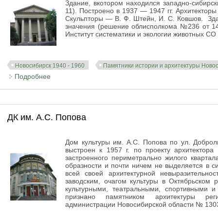
Здание, вкотором находился западно-сибирск
11). Построено в 1937 — 1947 гг. Архитекторы
Скульпторы — В. Ф. Штейн, И. С. Ковшов. Зд
значения (решение облисполкома №236 от 14.
Институт систематики и экологии животных СО
Новосибирск 1940 - 1960
Памятники истории и архитектуры Ново
Подробнее
о Здание Академии наук СССР
ДК им. А.С. Попова
Дом культуры им. А.С. Попова по ул. Доброл
выстроен к 1957 г. по проекту архитектора
застроенного периметрально жилого квартал
образности и почти ничем не выделяется в 
всей своей архитектурной невыразительно
заводским, очагом культуры в Октябрьском
культурными, театральными, спортивными 
признано памятником архитектуры реги
администрации Новосибирской области № 1303 