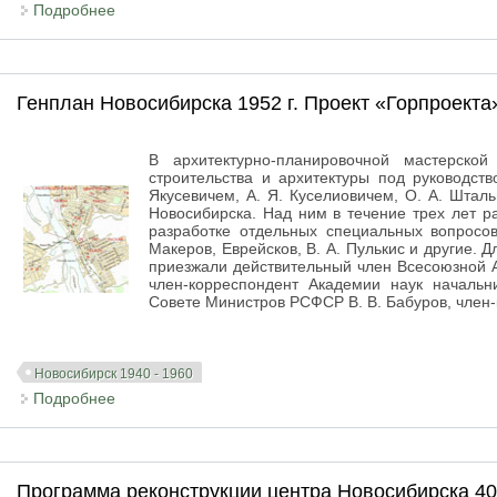
Подробнее
о Новосибирск. Карта. Объекты города 40-50-е
Генплан Новосибирска 1952 г. Проект «Горпроекта
В архитектурно-планировочной мастерско
строительства и архитектуры под руководст
Якусевичем, А. Я. Куселиовичем, О. А. Шталь
Новосибирска. Над ним в течение трех лет ра
разработке отдельных специальных вопросов
Макеров, Еврейсков, В. А. Пулькис и другие. 
приезжали действительный член Всесоюзной А
член-корреспондент Академии наук начальн
Совете Министров РСФСР В. В. Бабуров, член-к
Новосибирск 1940 - 1960
Подробнее
о Генплан Новосибирска 1952 г. Проект «Горпроект
Программа реконструкции центра Новосибирска 40