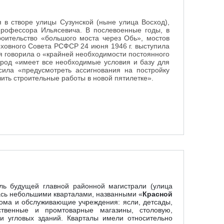
 в створе улицы Сузунской (ныне улица Восход),
профессора Ильясевича. В послевоенные годы, в
роительство «большого моста через Обь», мостов
рховного Совета РСФСР 24 июня 1946 г. выступила
ая говорила о «крайней необходимости постоянного
ород «имеет все необходимые условия и базу для
осила «предусмотреть ассигнования на постройку
нчить строительные работы в новой пятилетке».
ль будущей главной районной магистрали (улица
елась небольшими кварталами, названными «
Красной
дома и обслуживающие учреждения: ясли, детсады,
ственные и промтоварные магазины, столовую,
и угловых зданий. Кварталы имели относительно