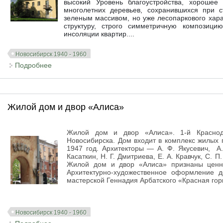
высокий Уровень благоустройства, хорошее
многолетних деревьев, сохранившихся при 
зеленым массивом, но уже лесопаркового хар
структуру, строго симметричную композици
инсоляции квартир....
Новосибирск 1940 - 1960
Подробнее
о Район «Красная горка»
Жилой дом и двор «Алиса»
Жилой дом и двор «Алиса». 1-й Краснод
Новосибирска. Дом входит в комплекс жилых 
1947 год. Архитекторы — А. Ф. Якусевич, А. 
Касаткин, Н. Г. Дмитриева, Е. А. Кравчук, С. П
Жилой дом и двор «Алиса» признаны ценны
Архитектурно-художественное оформление д
мастерской Геннадия Арбатского «Красная горк
Новосибирск 1940 - 1960