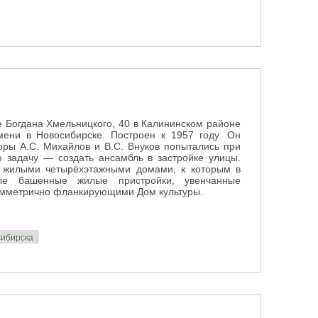
е Богдана Хмельницкого, 40 в Калининском районе
мени в Новосибирске. Построен к 1957 году. Он
торы А.С. Михайлов и В.С. Внуков попытались при
ю задачу — создать ансамбль в застройке улицы.
а жилыми четырёхэтажными домами, к которым в
ые башенные жилые пристройки, увенчанные
имметрично фланкирующими Дом культуры.
сибирска