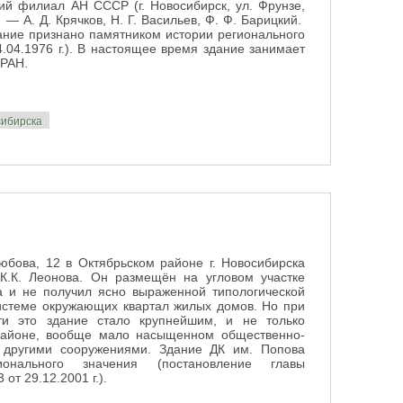
ий филиал АН СССР (г. Новосибирск, ул. Фрунзе,
 — А. Д. Крячков, Н. Г. Васильев, Ф. Ф. Барицкий.
ание признано памятником истории регионального
04.1976 г.). В настоящее время здание занимает
 РАН.
сибирска
юбова, 12 в Октябрьском районе г. Новосибирска
 К.К. Леонова. Он размещён на угловом участке
а и не получил ясно выраженной типологической
системе окружающих квартал жилых домов. Но при
сти это здание стало крупнейшим, и не только
 районе, вообще мало насыщенном общественно-
и другими сооружениями. Здание ДК им. Попова
онального значения (постановление главы
от 29.12.2001 г.).