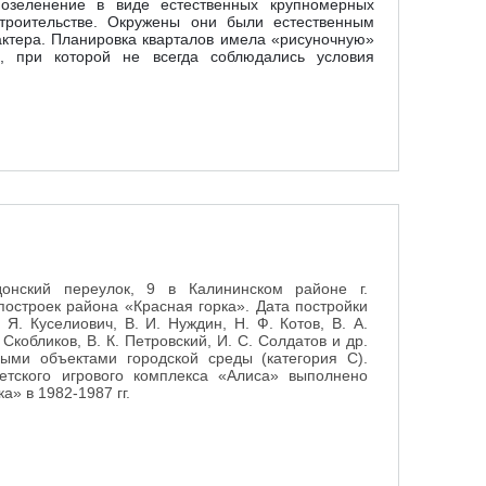
 озеленение в виде естественных крупномерных
строительстве. Окружены они были естественным
актера. Планировка кварталов имела «рисуночную»
ю, при которой не всегда соблюдались условия
онский переулок, 9 в Калининском районе г.
построек района «Красная горка». Дата постройки
Я. Куселиович, В. И. Нуждин, Н. Ф. Котов, В. А.
. Скобликов, В. К. Петровский, И. С. Солдатов и др.
ми объектами городской среды (категория С).
етского игрового комплекса «Алиса» выполнено
а» в 1982-1987 гг.