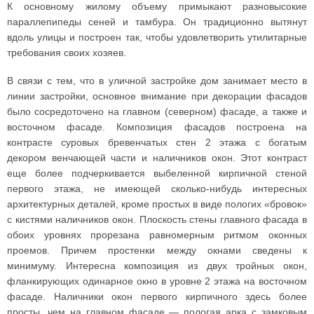
К основному жилому объему примыкают разновысокие
параллепипеды сеней и тамбура. Он традиционно вытянут
вдоль улицы и построен так, чтобы удовлетворить утилитарные
требования своих хозяев.
В связи с тем, что в уличной застройке дом занимает место в
линии застройки, основное внимание при декорации фасадов
было сосредоточено на главном (северном) фасаде, а также и
восточном фасаде. Композиция фасадов построена на
контрасте суровых бревенчатых стен 2 этажа с богатым
декором венчающей части и наличников окон. Этот контраст
еще более подчеркивается выбеленной кирпичной стеной
первого этажа, не имеющей сколько-нибудь интересных
архитектурных деталей, кроме простых в виде пологих «бровок»
с кистями наличников окон. Плоскость стены главного фасада в
обоих уровнях прорезана равномерным ритмом оконных
проемов. Причем простенки между окнами сведены к
минимуму. Интересна композиция из двух тройных окон,
фланкирующих одинарное окно в уровне 2 этажа на восточном
фасаде. Наличники окон первого кирпичного здесь более
просты, чем на главном фасаде — пологая арка с замковым