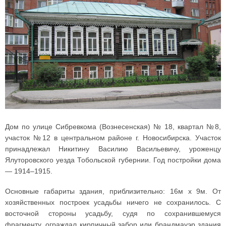
Дом по улице Сибревкома (Вознесенская) № 18, квартал №8,
участок №12 в центральном районе г. Новосибирска. Участок
принадлежал Никитину Василию Васильевичу, уроженцу
Ялуторовского уезда Тобольской губернии. Год постройки дома
— 1914–1915.
Основные габариты здания, приблизительно: 16м х 9м. От
хозяйственных построек усадьбы ничего не сохранилось. С
восточной стороны усадьбу, судя по сохранившемуся
фрагменту, ограждал кирпичный забор или брандмауэр здания