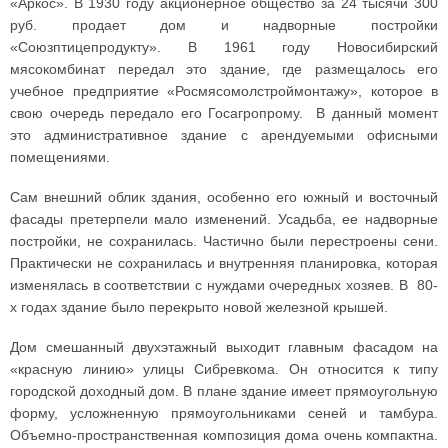
«Аркос». В 1930 году акционерное общество за 24 тысячи 300
руб. продает дом и надворные постройки
«Союзптицепродукту». В 1961 году Новосибирский
мясокомбинат передал это здание, где размещалось его
учебное предприятие «Росмясомолстроймонтажу», которое в
свою очередь передало его Госагропрому. В данный момент
это административное здание с арендуемыми офисными
помещениями.
Сам внешний облик здания, особенно его южный и восточный
фасады претерпели мало изменений. Усадьба, ее надворные
постройки, не сохранилась. Частично были перестроены сени.
Практически не сохранилась и внутренняя планировка, которая
изменялась в соответствии с нуждами очередных хозяев. В 80-
х годах здание было перекрыто новой железной крышей.
Дом смешанный двухэтажный выходит главным фасадом на
«красную линию» улицы Сибревкома. Он относится к типу
городской доходный дом. В плане здание имеет прямоугольную
форму, усложненную прямоугольниками сеней и тамбура.
Объемно-пространственная композиция дома очень компактна.