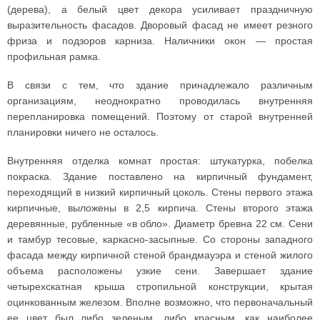
(дерева), а белый цвет декора усиливает праздничную
выразительность фасадов. Дворовый фасад не имеет резного
фриза и подзоров карниза. Наличники окон — простая
профильная рамка.
В связи с тем, что здание принадлежало различным
организациям, неоднократно проводилась внутренняя
перепланировка помещений. Поэтому от старой внутренней
планировки ничего не осталось.
Внутренняя отделка комнат простая: штукатурка, побелка
покраска. Здание поставлено на кирпичный фундамент,
переходящий в низкий кирпичный цоколь. Стены первого этажа
кирпичные, выложены в 2,5 кирпича. Стены второго этажа
деревянные, рубленные «в обло». Диаметр бревна 22 см. Сени
и тамбур тесовые, каркасно-засыпные. Со стороны западного
фасада между кирпичной стеной брандмауэра и стеной жилого
объема расположены узкие сени. Завершает здание
четырехскатная крыша стропильной конструкции, крытая
оцинкованным железом. Вполне возможно, что первоначальный
ее цвет был либо зеленым, либо красным, как наиболее