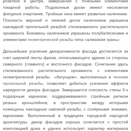
розеткой в центре, завершения с точеными элементами
токарной работы. Подоконные доски имеют несложное
фигурное очертание. Тройные окна имеют развитые наличники.
Плоскость верхней и нижней досок наличников украшена
накладной пропильной резьбой стилизованного растительного
орнамента. Боковины наличников украшены полубалясинами и
элементами
геометрической резьбы
типа «алмазная грань».
Дальнейшее усиление декоративности фасада достигается за
счет широкой ленты фриза, опоясывающего здание со стороны
северного (главного) и восточного фасадов. Сочетание здесь
стилизованного растительного орнамента с элементами
геометрической резьбы «бегунцом», выполненных в
технике
пропильной резьбы
, позволяет добиться усиления эффекта
нарядности декора фасадов. Завершается плоскость стены 3-х
подзорным карнизом, поддерживаемого стройным ритмом
резных кронштейнов, в пространстве между которыми
помещены накладные сквозной резьбы, с солярными знаками,
карнизами. Выполненный в традициях городской народной
архитектуры, декор фасадов хорошо сочетается с простой
композицией дома и удачно использует характер материала