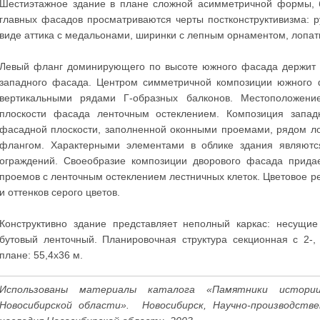
Шестиэтажное здание в плане сложной асимметричной формы, б
главных фасадов просматриваются черты постконструктивизма: р
виде аттика с медальонами, ширинки с лепным орнаментом, лопат
Левый фланг доминирующего по высоте южного фасада держит уг
западного фасада. Центром симметричной композиции южного ф
вертикальными рядами Г-образных балконов. Местоположени
плоскости фасада ленточным остеклением. Композиция запад
фасадной плоскости, заполненной оконными проемами, рядом л
флангом. Характерными элементами в облике здания являютс
ограждений. Своеобразие композиции дворового фасада прида
проемов с ленточным остеклением лестничных клеток. Цветовое р
и оттенков серого цветов.
Конструктивно здание представляет неполный каркас: несущи
бутовый ленточный. Планировочная структура секционная с 2-,
плане: 55,4x36 м.
Использованы материалы каталога «Памятники истории
Новосибирской области». Новосибирск, Научно-производств