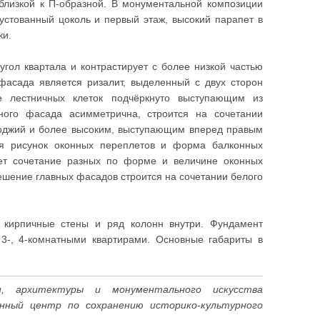
лизкой к П-образной. В монументальной композиции
устованный цоколь и первый этаж, высокий парапет в
ки.
ол квартала и контрастирует с более низкой частью
асада является ризалит, выделенный с двух сторон
е лестничных клеток подчёркнуто выступающим из
ного фасада асимметрична, строится на сочетании
оджий и более высоким, выступающим вперед правым
я рисунок оконных переплетов и форма балконных
ет сочетание разных по форме и величине оконных
ешение главных фасадов строится на сочетании белого
е кирпичные стены и ряд колонн внутри. Фундамент
 3-, 4-комнатными квартирами. Основные габариты в
, архитектуры и монументального искусства
енный центр по сохранению историко-культурного