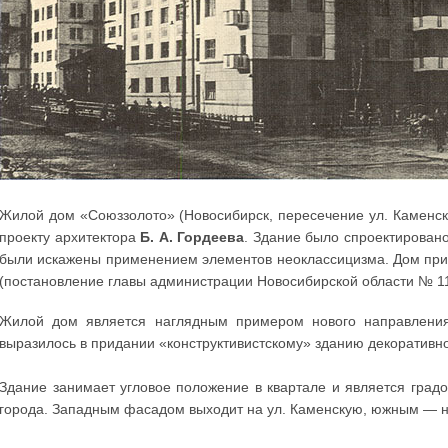
Жилой дом «Союззолото» (Новосибирск, пересечение ул. Каменская
проекту архитектора
Б. А. Гордеева
. Здание было спроектировано
были искажены применением элементов неоклассицизма. Дом при
(постановление главы администрации Новосибирской области № 112
Жилой дом является наглядным примером нового направления 
выразилось в придании «конструктивистскому» зданию декоративн
Здание занимает угловое положение в квартале и является град
города. Западным фасадом выходит на ул. Каменскую, южным — на