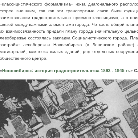
«классицистического формализма» из-за диагонального располо
скорее внешним, так как эти транспортные связи были функ
заимствовании градостроительных приемов классицизма, а о пои
связей между важными элементами города. Четкость общей плани
их взаимосвязанность придали плану города значительную цельнос
левобережье состоялась закладка Социалистического города. Пл
застройке левобережья Новосибирска (в Ленинском районе) 
магистралей, комплекс жилых зданий, ряд отдельных сооружени
общественного центра.
«
Новосибирск: история градостроительства 1893 - 1945 гг
.» 