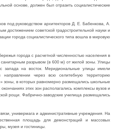
льной основе, должен был отразить социалистические
в под руководством архитекторов Д. Е. Бабенкова, А.
ным достижением советской градостроительной науки и
зации города социалистического типа вошла в мировую
бережья города с расчетной численностью населения в
 санитарным разрывом (в 600 м) от жилой зоны. Улицы
с запада на восток. Меридиональные улицы имели
 направлении через всю селитебную территорию
е» зоны, в которых равномерно размещались школьные
окончаниях этих зон располагались комплексы вузов и
нской рощи. Фабрично-заводские училища размещались
связи, универмага и административные учреждения. На
щественная площадь для демонстраций и массовых
ры, музея и гостиницы.