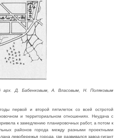
 арх. Д. Бабенковым, А. Власовым, Н. Поляковым
оды первой и второй пятилеток со всей остротой
ировочном и территориальном отношениях. Неудача с
ривела к замедлению планировочных работ, а потом к
ельных районов города между разными проектными
ана левобережья города, где развивался завод-гигант