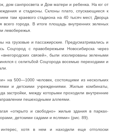
к, дом санпросвета и Дом матери и ребенка. На юг от
реждения и стадионы. Склоны плато, спускающиеся к
нием там краевого стадиона на 40 тысяч мест, Дворца
ля всего города. В итоге площадь внутренних зеленых
ии левобережья.
ы на грузовые и пассажирские. Предусматривались и
сь Соцгород с правобережьем Новосибирска через
 «внегородских связей», были изолированы зелеными
нялся с селитьбой Соцгорода восемью переходами и
али.
и» на 500—1000 человек, состоящими из нескольких
иями и детскими учреждениями. Жилые комбинаты,
яда застройки, между которыми проходили внутренние
направлении пешеходными аллеями.
агая «открыто и свободно» жилые здания в парках-
орами, детскими садами и яслями» (рис. 89).
й интерес, хотя в нем и находили еще отголоски