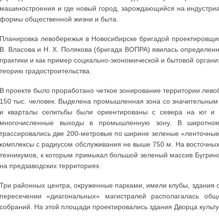
машиностроения и где новый город, зарождающийся на индустриа
формы общественной жизни и быта.
Планировка левобережья в Новосибирске бригадой проектировщико
В. Власова и Н. X. Полякова (бригада ВОПРА) явилась определен
практики и как пример социально-экономической и бытовой органи
теорию градостроительства.
В проекте было проработано четкое зонирование территории лево
150 тыс. человек. Выделена промышленная зона со значительным
и кварталы селитьбы были ориентированы с севера на юг и 
многочисленные выходы в промышленную зону. В широтном
трассировались две 200-метровые по ширине зеленые «ленточны
комплексы с радиусом обслуживания не выше 750 м. На восточных 
техникумов, к которым примыкал большой зеленый массив Бугри
на предзаводских территориях.
Три районных центра, окруженные парками, имели клубы, здания 
пересечении «диагональных» магистралей располагалась об
собраний. На этой площади проектировались здания Дворца культу