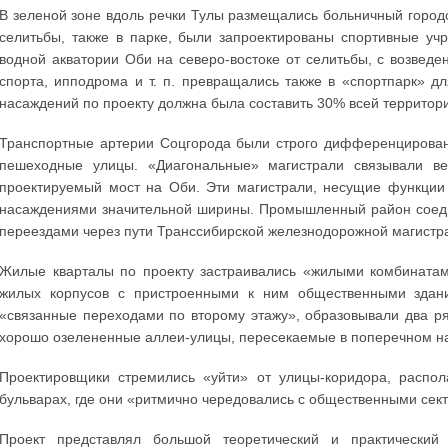
В зеленой зоне вдоль речки Тулы размещались больничный городо
селитьбы, также в парке, были запроектированы спортивные уч
водной акватории Оби на северо-востоке от селитьбы, с возведе
спорта, ипподрома и т. п. превращались также в «спортпарк» д
насаждений по проекту должна была составить 30% всей территор
Транспортные артерии Соцгорода были строго дифференцирован
пешеходные улицы. «Диагональные» магистрали связывали ве
проектируемый мост на Оби. Эти магистрали, несущие функции
насаждениями значительной ширины. Промышленный район соеди
переездами через пути Транссибирской железнодорожной магистр
Жилые кварталы по проекту застраивались «жилыми комбинатам
жилых корпусов с пристроенными к ним общественными здан
«связанные переходами по второму этажу», образовывали два р
хорошо озелененные аллеи-улицы, пересекаемые в поперечном 
Проектировщики стремились «уйти» от улицы-коридора, распол
бульварах, где они «ритмично чередовались с общественными сект
Проект представлял большой теоретический и практически