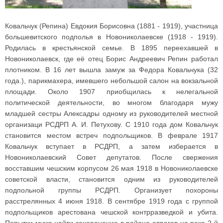
Ковальчук (Репина) Евдокия Борисовна (1881 - 1919), участница
большевитского подполья в Новониколаевске (1918 - 1919).
Родилась в крестьянской семье. В 1895 переехавшей в
Новониколаевск, где её отец Борис Андреевич Репин работал
плотником. В 16 лет вышла замуж за Федора Ковальчука (32
года.), парикмахера, имевшего небольшой салон на вокзальной
площади. Около 1907 приобщилась к нелегальной
политической деятельности, во многом благодаря мужу
младшей сестры Алексадры одному из руководителей местной
организаци РСДРП А. И. Петухову. С 1910 года дом Ковальчук
становится местом встреч подпольщиков. В феврале 1917
Ковальчук вступает в РСДРП, а затем изберается в
Новониколаевский Совет депутатов. После свержения
восставшим чешским корпусом 26 мая 1918 в Новониколаевске
советской власти, становится одним из руководителей
подпольной группы РСДРП. Организует похороны
расстрелянных 4 июня 1918. В сентябре 1919 года с группой
подпольщиков арестована чешской контрразведкой и убита.