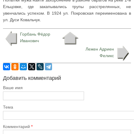
Попытки мужа найти захоронение в районе оврагов на реке 2-й
Ельцовке, где закапывались трупы расстрелянных, не
увенчались успехом. В 1924 ул. Покровская переименована в
ул. Дуси Ковальчук.
Горбань Фёдор
Иванович
Лежен Адриен
Феликс
Добавить комментарий
Ваше имя
Тема
Комментарий
*