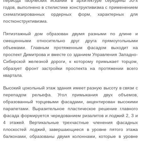
периода творческих исканий в архитектуре середины 30-х
годов, выполнено в стилистике конструктивизма с применением
схематизированных ордерных форм, характерных для
постконструктивизма.
Пятиэтажный дом образован двумя разными по длине и
смещенными относительно друг друга прямоугольными
объемами. Главным протяженным фасадом выходит на
проспект Димитрова и вместе со зданием Управления Западно-
Сибирской железной дороги, к которому примыкает торцом,
образует фронт застройки проспекта на протяжении всего
квартала.
Высокий цокольный этаж здания имеет разную высоту в связи с
перепадом рельефа. Угол примыкания двух объемов,
образованный торцевыми фасадами, акцентирован высокими
парапетами. Выразительное пластическое решение главного
фасада формируется чередованием ризалитов и лоджий 2, 3 и
4 этажей. Вертикальные трехчастные членения фасадных
плоскостей лоджий, завершающиеся в уровне пятого этажа
балконами, образованы двумя колоннами, которые в уровне