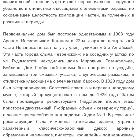
значительной степени утратившее первоначальное наружное
убранство в стилистике классицизма с элементами барокко, но
сохранившее целостность композиции частей, выполненных в
различные периоды.
Первоначально дом был построен одноэтажным в 1908 году
Ароном Иосифовичем Каганом в 22-м квартале центральной
части Новониколаевска на углу улиц Гудимовской и Алтайской.
Эта часть города слыла «еврейской»: на соседних участках по
ул. Гудимовской находились дома Мировича, Розенфельда,
Бейлина. Дом Г-образной формы был построен на усадьбе,
занимавшей три смежных участка, с купеческим размахом, в
стилистике классицизма с элементами барокко. В 1920 году дом
был экспроприирован Советской властью и передан народному
музею, который просуществовал в нем до 1923 года. Затем
была произведена реконструкция (надстроен второй этаж,
пристроен двухэтажный Г-образный объем к северному торцу),
а здание приспособлено под родильный дом № 1. В результате
реконструкции была изменена стилистика здания, утрачен
характерный классическо-барочный декор: арочные
обрамления наличников, пилястры, кронштейны под карнизами,