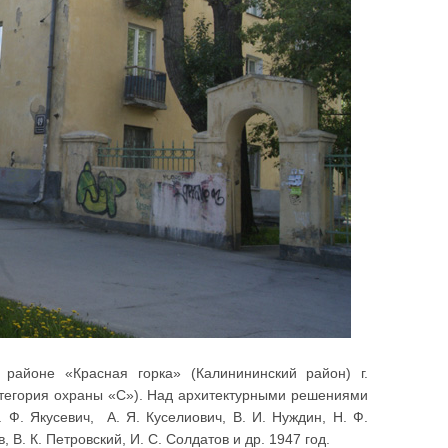
айоне «Красная горка» (Калинининский район) г.
атегория охраны «С»). Над архитектурными решениями
 Ф. Якусевич, А. Я. Куселиович, В. И. Нуждин, Н. Ф.
в, В. К. Петровский, И. С. Солдатов и др. 1947 год.