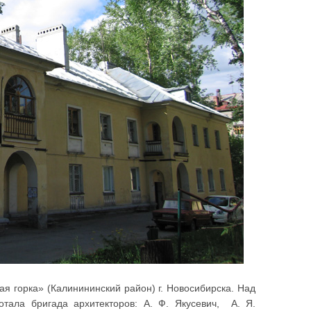
я горка» (Калинининский район) г. Новосибирска. Над
тала бригада архитекторов: А. Ф. Якусевич, А. Я.