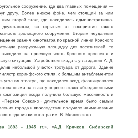
моугольное сооружение, где два главных помещения —
г другу. Более низкое фойе, чем стоящий за ним
ним второй этаж, где находились административно-
двухэтажным, со скрытым от восприятия такого
образность зрелищного сооружения. Вторым неудачным
ещение здания кинотеатра по красной линии Красного
таточную разгрузочную площадку для посетителей, то
 выходило на проезжую часть Красного проспекта и
сную ситуацию. Устройством входа с угла здания А. Д.
тделив небольшой участок тротуара от дороги. Здание
пилястр коринфского стиля, с большим антаблементом
 угол кинотеатра, где находился вход, фланкировался
стованными на высоту первого этажа объединенными
я композиция входа получила большую массивность и
а «Первое Совкино» длительное время было самым
еления города и впоследствии получило наименование
 нового здания кинотеатра им. В. Маяковского.
ва 1893 - 1945 гг
.». «
А.Д. Крячков. Сибирский