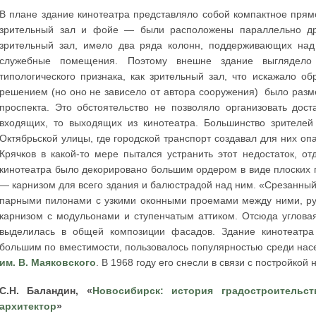
В плане здание кинотеатра представляло собой компактное пря
зрительный зал и фойе — были расположены параллельно дру
зрительный зал, имело два ряда колонн, поддерживающих над 
служебные помещения. Поэтому внешне здание выглядело 
типологического признака, как зрительный зал, что искажало 
решением (но оно не зависело от автора сооружения) было разм
проспекта. Это обстоятельство не позволяло организовать дос
входящих, то выходящих из кинотеатра. Большинство зрителей
Октябрьской улицы, где городской транспорт создавал для них опа
Крячков в какой-то мере пытался устранить этот недостаток, о
кинотеатра было декорировано большим ордером в виде плоских 
— карнизом для всего здания и балюстрадой над ним. «Срезанный»
парными пилонами с узкими оконными проемами между ними, ру
карнизом с модульонами и ступенчатым аттиком. Отсюда углова
выделилась в общей композиции фасадов. Здание кинотеатр
большим по вместимости, пользовалось популярностью среди нас
им. В. Маяковского
. В 1968 году его снесли в связи с постройкой
С.Н. Баландин, «
Новосибирск: история градостроительст
архитектор
»