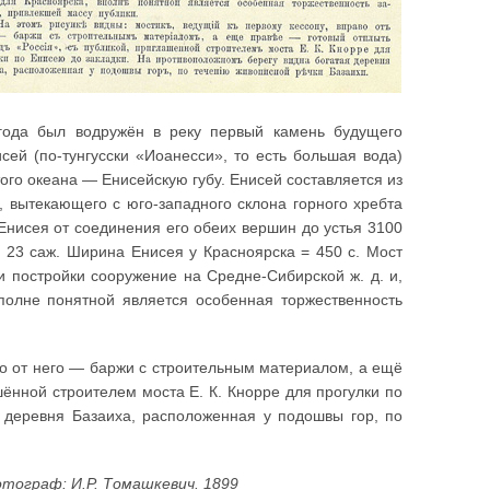
 года был водружён в реку первый камень будущего
сей (по-тунгусски «Иоанесси», то есть большая вода)
ого океана — Енисейскую губу. Енисей составляется из
, вытекающего с юго-западного склона горного хребта
 Енисея от соединения его обеих вершин до устья 3100
о 23 саж. Ширина Енисея у Красноярска = 450 с. Мост
и постройки сооружение на Средне-Сибирской ж. д. и,
вполне понятной является особенная торжественность
во от него — баржи с строительным материалом, а ещё
ённой строителем моста Е. К. Кнорре для прогулки по
 деревня Базаиха, расположенная у подошвы гор, по
отограф: И.Р. Томашкевич. 1899