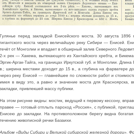
Гулянье перед закладкой Енисейского моста. 30 августа 1896
гигантского моста через величайшую реку Сибири — Енисей. Ени
течёт от Монголии и впадает в обширный залив Северного Ледовит
2-х рек — Хакема, вытекающего из Хантайского хребта, и Бикема
Эргик-Аргак-Тайга, на границах Иркутской губ. и Монголии. Длина
в.; ширина местами доходит до 15 в., а глубина на фарватере д
через реку Енисей — главнейшее по сложности работ и стоимост
имея в виду это, а равно и значение моста для Красноярска, 
закладки, привлекшей массу публики.
На этом рисунке видны: мостик, ведущий к первому кессону, впра
правее — готовый отплыть пароход «Россия», с публикой, приглаш
Енисею до закладки. На противоположном берегу видна богатая
течению живописной речки Базаихи.
Альбом «Виды Сибири и Великой сибирской железной дороги». Ф