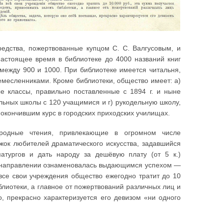
редства, пожертвованные купцом С. С. Валгусовым, и
астоящее время в библиотеке до 4000 названий книг
 между 900 и 1000. При библиотеке имеется читальня,
емесленниками. Кроме библиотеки, общество имеет: а)
ые классы, правильно поставленные с 1894 г. и ныне
льных школы с 120 учащимися и г) рукодельную школу,
окончившим курс в городских приходских училищах.
ародные чтения, привлекающие в огромном числе
жок любителей драматического искусства, задавшийся
атургов и дать народу за дешёвую плату (от 5 к.)
ом направлении ознаменовалась выдающимся успехом —
все свои учреждения общество ежегодно тратит до 10
блиотеки, а главное от пожертвований различных лиц и
о, прекрасно характеризуется его девизом «ни одного