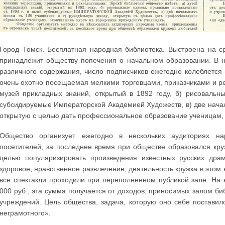
Город Томск. Бесплатная народная библиотека. Выстроена на с
принадлежит обществу попечения о начальном образовании. В н
различного содержания, число подписчиков ежегодно колеблется
очень охотно посещаемая мелкими торговцами, приказчиками и р
музей прикладных знаний, открытый в 1892 году, б) рисовальн
субсидируемые Императорской Академией Художеств, в) две нача
открытую с целью дать профессиональное образование ученицам, 
Общество организует ежегодно в нескольких аудиториях н
посетителей; за последнее время при обществе образовался кру
целью популяризировать произведения известных русских драм
здоровое, нравственное развлечение; деятельность кружка в эт
все спектакли проходили при переполненном публикой зале. На 
000 руб., эта сумма получается от доходов, приносимых залом би
учреждений. Цель общества, задача, которую оно себе поставил
неграмотного».