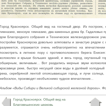
Город Красноярск. Общий вид на гостиный двор. Из построек
гимназию, женскую гимназию, два каменных дома бр. Гадаловых 
дом Благородного собрания и Техническое железнодорожное учи
постройки Красноярска довольно аляповаты и зачастую рядом с
разумеется, отражается очень неблагоприятно на впечатлении
посмотреть в летнюю пору с противоположного берега Енисея:
колоколен и крыши больших зданий, и весь город, окутанный г
обширным, величавым… Вот раздались мерные звуки колоколов
красавице реке, быстро несущей свои воды в далёкий холодный о
река, серебряной лентой опоясывающая город, и лучи солнца,
небосклон, производят необъяснимо чудное впечатление...
Альбом «Виды Сибири и Великой сибирской железной дороги». Ф
Город Красноярск. Общий вид на
Благовещенскую церковь