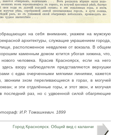
, обращающих на себя внимание, укажем на мужскую
прекрасной архитектуры, служащие украшением города,
лище, расположенное невдалеке от вокзала. В общем
 хорошим каменным домом ютится убогая хижина, что,
 нового человека. Красив Красноярск, если на него
 здесь взору наблюдателя представляются верхушки
орами с едва очерченными мягкими линиями, кажется
, звонким эхом переливающиеся в горах, в могучей
кеан; и эти отдалённые горы, и этот звон, и могучая
 в последний раз, но с удвоенной силой обагряющие
отограф: И.Р. Томашкевич. 1899
Город Красноярск. Общий вид с каланчи