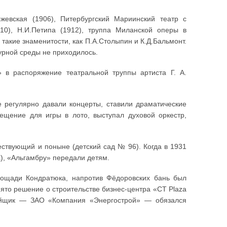
евская (1906), Питербургский Мариинский театр с
910), Н.И.Петипа (1912), труппа Миланской оперы в
е такие знаменитости, как П.А.Столыпин и К.Д.Бальмонт.
урной среды не приходилось.
» в распоряжение театральной труппы артиста Г. А.
 регулярно давали концерты, ставили драматические
ещение для игры в лото, выступал духовой оркестр,
ществующий и поныне (детский сад № 96). Когда в 1931
), «Альгамбру» передали детям.
ощади Кондратюка, напротив Фёдоровских бань был
ято решение о строительстве бизнес-центра «CT Plaza
ройщик — ЗАО «Компания «Энергострой» — обязался