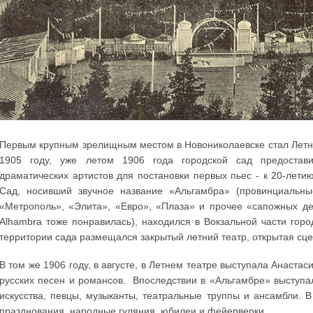
Первым крупным зрелищным местом в Новониколаевске стал Летни
1905 году, уже летом 1906 года городской сад предостав
драматических артистов для постановки первых пьес - к 20-летию
Сад, носивший звучное название «Альгамбра» (провинциальн
«Метрополь», «Элита», «Евро», «Плаза» и прочее «сапожных д
Alhambra тоже понравилась), находился в Вокзальной части гор
территории сада размещался закрытый летний театр, открытая сце
В том же 1906 году, в августе, в Летнем театре выступала Анаст
русских песен и романсов. Впоследствии в «Альгамбре» выступа
искусства, певцы, музыканты, театральные труппы и ансамбли. В
празднования, народные гуляния, юбилеи и фейерверки.