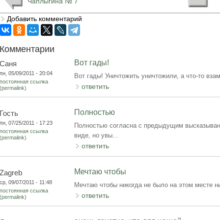
Чаплыгина № 7
Добавить комментарий
Комментарии
Вот гады!
Саня
пн, 05/09/2011 - 20:04
Вот гады! Уничтожить уничтожили, а что-то взам
постоянная ссылка
ответить
(permalink)
Полностью
Гость
пн, 07/25/2011 - 17:23
Полностью согласна с предыдущим высказывани
постоянная ссылка
виде, но увы...
(permalink)
ответить
Мечтаю чтобы
Zagreb
ср, 09/07/2011 - 11:48
Мечтаю чтобы никогда не было на этом месте ни
постоянная ссылка
ответить
(permalink)