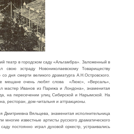
й театр в городском саду «Альгамбра». Заложенный в
ил свою эстраду Новониколаевскому Товариществу
 со дня смерти великого драматурга А.Н.Островского.
ые мещане очень любят слова «Люкс», «Версаль»,
ел мастер Иванов из Парижа и Лондона», знаменитая
ода, на пересечении улиц Сибирской и Нарымской. На
на, ресторан, дом-читальня и аттракционы.
асия Дмитриевна Вяльцева, знаменитая исполнительница
ли многие известные артисты русского драматического
 саду постоянно играл духовой оркестр, устраивались