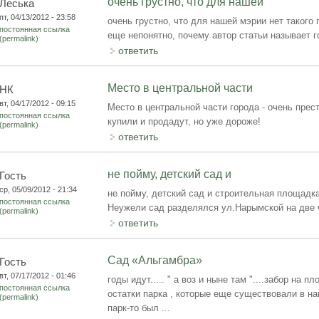
очень грустно, что для нашей
Леська
пт, 04/13/2012 - 23:58
очень грустно, что для нашей мэрии нет такого 
постоянная ссылка
еще непонятно, почему автор статьи называет 
(permalink)
ответить
Место в центральной части
НК
вт, 04/17/2012 - 09:15
Место в центральной части города - очень прест
постоянная ссылка
купили и продадут, но уже дороже!
(permalink)
ответить
не пойму, детский сад и
Гость
ср, 05/09/2012 - 21:34
не пойму, детский сад и строительная площадк
постоянная ссылка
Неужели сад разделялся ул.Нарымской на две ч
(permalink)
ответить
Сад «Альгамбра»
Гость
вт, 07/17/2012 - 01:46
годы идут..... " а воз и ныне там "....забор на 
постоянная ссылка
остатки парка , которые еще существовали в наш
(permalink)
парк-то был ...