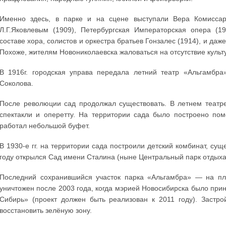
Именно здесь, в парке и на сцене выступали Вера Комиссарж
Л.Г.Яковлевым (1909), Петербургская Императорская опера (1
составе хора, солистов и оркестра братьев Гонзалес (1914), и даж
Похоже, жителям Новониколаевска жаловаться на отсутствие культ
В 1916г. городская управа передала летний театр «Альгамбра
Соколова.
После революции сад продолжал существовать. В летнем театре
спектакли и оперетту. На территории сада было построено пом
работал небольшой буфет.
В 1930-е гг. на территории сада построили детский комбинат, су
году открылся Сад имени Сталина (ныне Центральный парк отдыха
Последний сохранившийся участок парка «Альгамбра» — на пл
уничтожен после 2003 года, когда мэрией Новосибирска было прин
Сибирь» (проект должен быть реализован к 2011 году). Заст
восстановить зелёную зону.