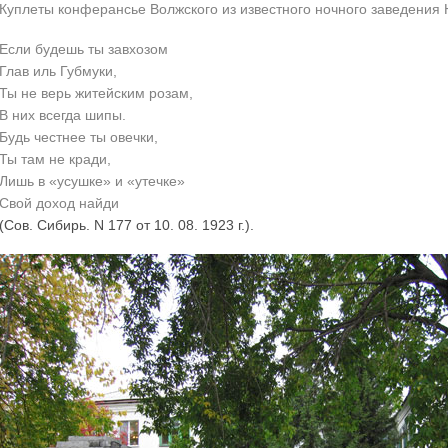
Куплеты конферансье Волжского из известного ночного заведения
Если будешь ты завхозом
Глав иль Губмуки,
Ты не верь житейским розам,
В них всегда шипы.
Будь честнее ты овечки,
Ты там не кради,
Лишь в «усушке» и «утечке»
Свой доход найди
(Сов. Сибирь. N 177 от 10. 08. 1923 г.).