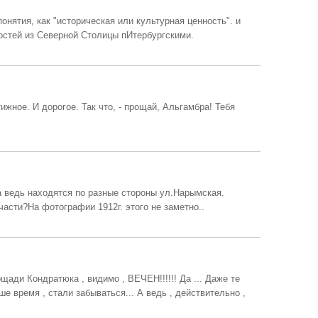
понятия, как "историческая или культурная ценность". и
гостей из Северной Столицы пИтербургскими.
ижное. И дорогое. Так что, - прощай, Альгамбра! Тебя
а ведь находятся по разные стороны ул.Нарымская.
асти?На фотографии 1912г. этого не заметно..
площади Кондратюка , видимо , ВЕЧЕН!!!!!! Да ... Даже те
е время , стали забываться... А ведь , действительно ,