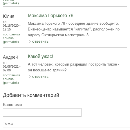
(permalink)
Максима Горького 78 -
Юлия
ср,
Максима Горького 78 - соседнее здание вообще-то.
03/18/2020 -
Бизнес-центр называется "капитал", расположен по
12:15
постоянная
адресу Октябрьская магистраль 3.
ссылка
ответить
(permalink)
Какой ужас!
Андрей
пн,
А тот человек, который разрешил построить такое -
03/08/2021 -
он вообще-то зрячий?
02:00
постоянная
ответить
ссылка
(permalink)
Добавить комментарий
Ваше имя
Тема