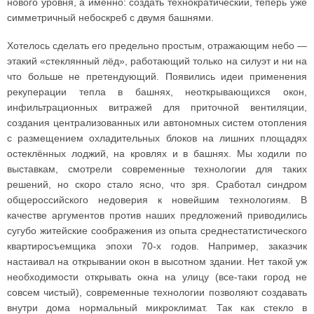
нового уровня, а именно: создать технократический, теперь уже
симметричный небоскреб с двумя башнями.
Хотелось сделать его предельно простым, отражающим небо —
этакий «стеклянный лёд», работающий только на силуэт и ни на
что больше не претендующий. Появились идеи применения
рекуперации тепла в башнях, неоткрывающихся окон,
инфильтрационных витражей для приточной вентиляции,
создания централизованных или автономных систем отопления
с размещением охладительных блоков на лишних площадях
остеклённых лоджий, на кровлях и в башнях. Мы ходили по
выставкам, смотрели современные технологии для таких
решений, но скоро стало ясно, что зря. Сработал синдром
общероссийского недоверия к новейшим технологиям. В
качестве аргументов против наших предложений приводились
сугубо житейские соображения из опыта среднестатистического
квартиросъемщика эпохи 70-х годов. Например, заказчик
настаивал на открывании окон в высотном здании. Нет такой уж
необходимости открывать окна на улицу (все-таки город не
совсем чистый), современные технологии позволяют создавать
внутри дома нормальный микроклимат. Так как стекло в