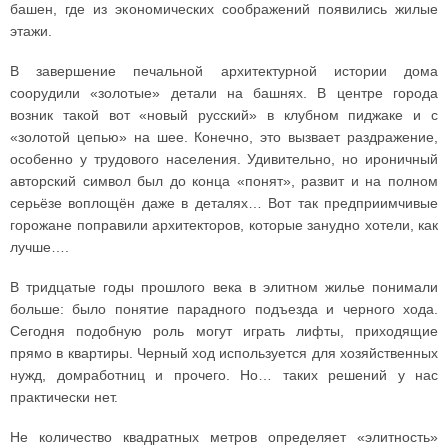
башен, где из экономических соображений появились жилые
этажи.
В завершение печальной архитектурной истории дома
соорудили «золотые» детали на башнях. В центре города
возник такой вот «новый русский» в клубном пиджаке и с
«золотой цепью» на шее. Конечно, это вызвает раздражение,
особенно у трудового населения. Удивительно, но ироничный
авторский символ был до конца «понят», развит и на полном
серьёзе воплощён даже в деталях… Вот так предприимчивые
горожане поправили архитекторов, которые занудно хотели, как
лучше….
В тридцатые годы прошлого века в элитном жилье понимали
больше: было понятие парадного подъезда и черного хода.
Сегодня подобную роль могут играть лифты, приходящие
прямо в квартиры. Черный ход используется для хозяйственных
нужд, домработниц и прочего. Но… таких решений у нас
практически нет.
Не количество квадратных метров определяет «элитность»