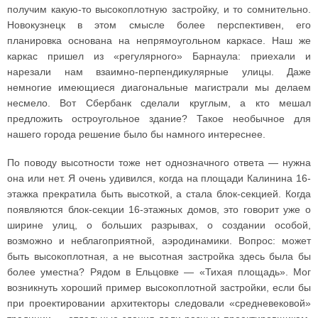
получим какую-то высокоплотную застройку, и то сомнительно.
Новокузнецк в этом смысле более перспективен, его
планировка основана на непрямоугольном каркасе. Наш же
каркас пришел из «регулярного» Барнаула: приехали и
нарезали нам взаимно-перпендикулярные улицы. Даже
немногие имеющиеся диагональные магистрали мы делаем
несмело. Вот Сбербанк сделали круглым, а кто мешал
предложить остроугольное здание? Такое необычное для
нашего города решение было бы намного интереснее.
По поводу высотности тоже нет однозначного ответа — нужна
она или нет. Я очень удивился, когда на площади Калинина 16-
этажка прекратила быть высоткой, а стала блок-секцией. Когда
появляются блок-секции 16-этажных домов, это говорит уже о
ширине улиц, о больших разрывах, о создании особой,
возможно и неблагоприятной, аэродинамики. Вопрос: может
быть высокоплотная, а не высотная застройка здесь была бы
более уместна? Рядом в Ельцовке — «Тихая площадь». Мог
возникнуть хороший пример высокоплотной застройки, если бы
при проектировании архитекторы следовали «средневековой»