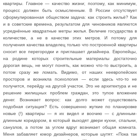
квартиры. Главное — качество жизни; поэтому, как минимум,
процесс должен быть осмысленным. В России отсутствует
сформулированная обществом задача: как строить жильё? Как
и в советские времена, результатом для чиновников являются
усреднённые квадратные метры жилья. Величие государства в
количестве, а не в качестве этих метров. И потому для
получения качества владелец только что построенной квартиры
сносит все перегородки и приглашает дизайнера. Европейцы,
на родине которых строительные материалы достаточно
дорогая вещь, не могут понять, как можно что-то выстроить, а
потом сразу же ломать. Видимо, от наших неевропейских
просторов и возникла психология — если здесь что-то не
получится, перейду на другой участок. Это не архитектура и не
решение жилищных проблем граждан, это тупое вложение
денег. Возникает вопрос: как долго может существовать
подобная ситуация? Есть совершенно жуткие по планировке
новые (!) квартиры — я их видел и воочию — с длинным-
длинным коридором, в который выходят двери кухни, спальни,
санузлов, а потом за углом вдруг возникает общая комната.
Меня забавляет юмор дизайнеров, которые шутят: «Пока так