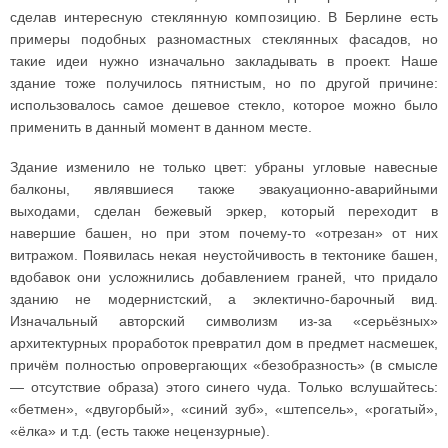
сделав интересную стеклянную композицию. В Берлине есть
примеры подобных разномастных стеклянных фасадов, но
такие идеи нужно изначально закладывать в проект. Наше
здание тоже получилось пятнистым, но по другой причине:
использовалось самое дешевое стекло, которое можно было
применить в данный момент в данном месте.
Здание изменило не только цвет: убраны угловые навесные
балконы, являвшиеся также эвакуационно-аварийными
выходами, сделан бежевый эркер, который переходит в
навершие башен, но при этом почему-то «отрезан» от них
витражом. Появилась некая неустойчивость в тектонике башен,
вдобавок они усложнились добавлением граней, что придало
зданию не модернистский, а эклектично-барочный вид.
Изначальный авторский символизм из-за «серьёзных»
архитектурных проработок превратил дом в предмет насмешек,
причём полностью опровергающих «безобразность» (в смысле
— отсутствие образа) этого синего чуда. Только вслушайтесь:
«бетмен», «двугорбый», «синий зуб», «штепсель», «рогатый»,
«ёлка» и т.д. (есть также нецензурные).