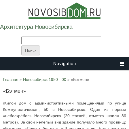
Архитектура Новосибирска
Navigation
Вы здесь
Главная
»
Новосибирск 1980 - 00
» «Бэтмен»
«Бэтмен»
Жилой дом с административными помещениями по улице
Коммунистическая, 50 в Новосибирске. Один из первых
«небоскрёбов» Новосибирска (20 этажей, отметка шпиля 86
метров). За свой нелепый вид здание получило много прозвищ:
«Бэтмен», «Привет братве», «Штепсель» и др. Над проектом