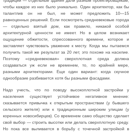
традиции — отдельные здания дали разным проектировщикам,
чтобы каждое из них было уникально. Один архитектор, как бы
талантлив он не был, не может предложить 10—15
равноценных решений. Если посмотреть средневековые города
— отдельно взятый дом, как правило, никакой особой
архитектурной ценности не имеет. Но в целом возникает
ощущение обжитости, спрессованного времени, которое и
заставляет чувствовать уважение к месту. Когда мы пытаемся
получить такой же результат за 20 лет, это похоже на насилие.
Поэтому «средневековая» сверхплотная среда должна
создаваться уж если не временем, то, по крайней мере,
разными архитекторами. Еще один вариант: когда скучное
однообразие разбивается хотя бы разными фасадами.
Надо учесть, что по поводу высокоплотной застройки у
населения существует устойчивое негативное мнение:
сказывается привычка к открытым пространствам (у бывшего
сельского жителя) или к традиционным широким улицам (у
коренных новосибирцев). Со временем само общество сделает
свой выбор — строить высотки или делать сверхплотную среду.
Но пока все выливается в борьбу с точечной застройкой в