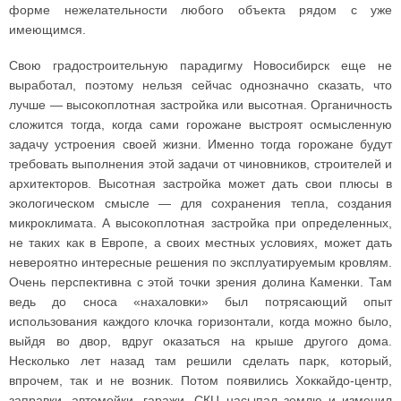
форме нежелательности любого объекта рядом с уже
имеющимся.
Свою градостроительную парадигму Новосибирск еще не
выработал, поэтому нельзя сейчас однозначно сказать, что
лучше — высокоплотная застройка или высотная. Органичность
сложится тогда, когда сами горожане выстроят осмысленную
задачу устроения своей жизни. Именно тогда горожане будут
требовать выполнения этой задачи от чиновников, строителей и
архитекторов. Высотная застройка может дать свои плюсы в
экологическом смысле — для сохранения тепла, создания
микроклимата. А высокоплотная застройка при определенных,
не таких как в Европе, а своих местных условиях, может дать
невероятно интересные решения по эксплуатируемым кровлям.
Очень перспективна с этой точки зрения долина Каменки. Там
ведь до сноса «нахаловки» был потрясающий опыт
использования каждого клочка горизонтали, когда можно было,
выйдя во двор, вдруг оказаться на крыше другого дома.
Несколько лет назад там решили сделать парк, который,
впрочем, так и не возник. Потом появились Хоккайдо-центр,
заправки, автомойки, гаражи, СКЦ насыпал землю и изменил