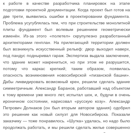
к работе в качестве разработчика планировок на этапе
подготовки проектной документации. Когда проект был готов на
две трети, выявились ошибки в проектировании фундамента.
Проблема усугублялась тем, что при строительстве монолитной
плиты фундамент был волевым решением геометрически
изменён. Из-за этого «полетел» скрупулезно разработанный
архитекторами генплан. На прилегающей территории должен
был возникнуть искусственный рельеф: двор выходил наверх,
под пандус подныривал гараж. Экспертиза выдала заключение,
что здание может накрениться, но при этом не разрушится,
потому что каркас крепкий; таким образом, появилась
опасность возникновения новосибирской «пизанской башни».
Дабы ликвидировать возможный крен, решили сделать здание
симметричным. Александр Баранов, работавший над объектом
к тому времени уже много лет, испытал шок, и, будучи в очень
ироничном состоянии, нарисовал «русскую козу». Александр
Петрович Долнаков (он был вторым автором здания) одобрил
это решение как новый силуэт для Новосибирска. Показали
заказчику — тоже понравилось. «Шутка» удалась, но надо было
продолжать работать, и мы решили сделать жилье совершенно