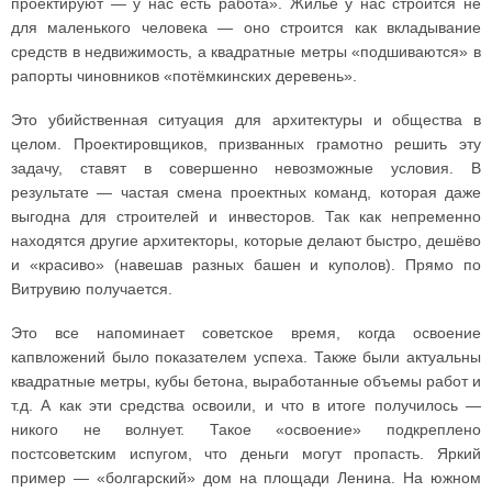
проектируют — у нас есть работа». Жилье у нас строится не
для маленького человека — оно строится как вкладывание
средств в недвижимость, а квадратные метры «подшиваются» в
рапорты чиновников «потёмкинских деревень».
Это убийственная ситуация для архитектуры и общества в
целом. Проектировщиков, призванных грамотно решить эту
задачу, ставят в совершенно невозможные условия. В
результате — частая смена проектных команд, которая даже
выгодна для строителей и инвесторов. Так как непременно
находятся другие архитекторы, которые делают быстро, дешёво
и «красиво» (навешав разных башен и куполов). Прямо по
Витрувию получается.
Это все напоминает советское время, когда освоение
капвложений было показателем успеха. Также были актуальны
квадратные метры, кубы бетона, выработанные объемы работ и
т.д. А как эти средства освоили, и что в итоге получилось —
никого не волнует. Такое «освоение» подкреплено
постсоветским испугом, что деньги могут пропасть. Яркий
пример — «болгарский» дом на площади Ленина. На южном