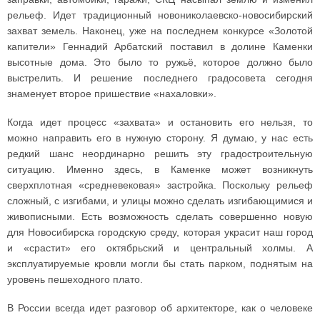
рельеф. Идет традиционный новониколаевско-новосибирский
захват земель. Наконец, уже на последнем конкурсе «Золотой
капители» Геннадий Арбатский поставил в долине Каменки
высотные дома. Это было то ружьё, которое должно было
выстрелить. И решение последнего градосовета сегодня
знаменует второе пришествие «нахаловки».
Когда идет процесс «захвата» и остановить его нельзя, то
можно направить его в нужную сторону. Я думаю, у нас есть
редкий шанс неординарно решить эту градостроительную
ситуацию. Именно здесь, в Каменке может возникнуть
сверхплотная «средневековая» застройка. Поскольку рельеф
сложный, с изгибами, и улицы можно сделать изгибающимися и
живописными. Есть возможность сделать совершенно новую
для Новосибирска городскую среду, которая украсит наш город
и «срастит» его октябрьский и центральный холмы. А
эксплуатируемые кровли могли бы стать парком, поднятым на
уровень пешеходного плато.
В России всегда идет разговор об архитекторе, как о человеке