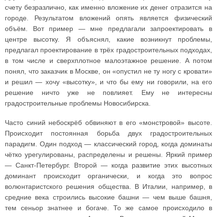
счету безразлично, как именно вложение их денег отразится на
городе. Результатом вложений опять является физический
объём. Вот пример — мне предлагали запроектировать в
центре высотку. Я объяснял, какие возникнут проблемы,
предлагал проектирование в трёх градостроительных подходах,
в том числе и сверхплотное малоэтажное решение. А потом
понял, что заказчик в Москве, он «опустил не ту ногу с кровати»
и решил — хочу «высотку», и что бы ему ни говорили, на его
решение ничто уже не повлияет. Ему не интересны
градостроительные проблемы Новосибирска.
Часто синий небоскрёб обвиняют в его «монстровой» высоте.
Происходит постоянная борьба двух градостроительных
парадигм. Один подход — классический город, когда доминаты
чётко урегулированы, распределены и решены. Яркий пример
— Санкт-Петербург. Второй — когда развитие этих высотных
доминант происходит органически, и когда это вопрос
волюнтаристского решения общества. В Италии, например, в
средние века строились высокие башни — чем выше башня,
тем сеньор знатнее и богаче. То же самое происходило в