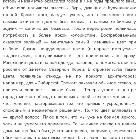
который незаметно окрасился город в 70-е годы прошлого века,
объясняли наличием пылевых бурь, дующих с Кулундинских
степей. Кроме этого, следует учесть, что в советское время
самым активным цветом был «хаки», а самым любимым у
зодчих — конечно же, бежевый. После перестройки появилась
потребность в более яркой колористике. Востребованным
оказался зелёный — ментально самый «ленивый» цвет при
выборе. Другие неординарные цвета (в народе именуемые
«ядовитыми», «петушиными» и т.д.) приживались не сразу.
Революция цвета в нашей одежде, наконец-то помогла отличить
россиян от жителей Северной Кореи. В строительстве такие
цвета появились отнюдь не по прихоти архитекторов:
например, для «Сибирской Тройки» заказали обычное стекло, а
привезли зеленое — какое было… Теперь утром в центре
города можно наблюдать зеленых людей, зелёные машины —
что, конечно, настораживает тех, кто привык к усреднённым,
спокойным и незаметным решениям. То, что цвет аляповатый
— другой вопрос. Плюс в том, что мы уже не боимся яркого,
хоть и не умеем его применять. То же синее стекло на нашем
доме можно было бы сделать интересно, например, перемешав
обычное стекло с матовым, может быть даже разного оттенка,