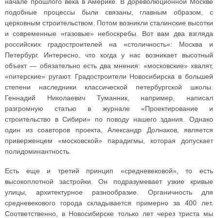
начале прошлого века в Америке. В дореволюционной Москве
подобные процессы были связаны, главным образом, с
церковным строительством. Потом возникли сталинские высотки
и современные «газовые» небоскребы. Вот вам два взгляда
российских градостроителей на «столичность»: Москва и
Петербург. Интересно, что когда у нас возникает высотный
объект — обязательно есть два мнения: «московские» хвалят,
«питерские» ругают. Градостроители Новосибирска в большей
степени наследники классической петербургской школы.
Геннадий Николаевич Туманник, например, написал
разгромную статью в журнале «Проектирование и
строительство в Сибири» по поводу нашего здания. Однако
один из соавторов проекта, Александр Долнаков, является
приверженцем «московской» парадигмы, которая допускает
полидоминантность.
Есть еще и третий принцип «средневековой», то есть
высокоплотной застройки. Он подразумевает узкие кривые
улицы, архитектурное разнообразие. Органичность для
средневекового города складывается примерно за 400 лет.
Соответственно, в Новосибирске только лет через триста мы