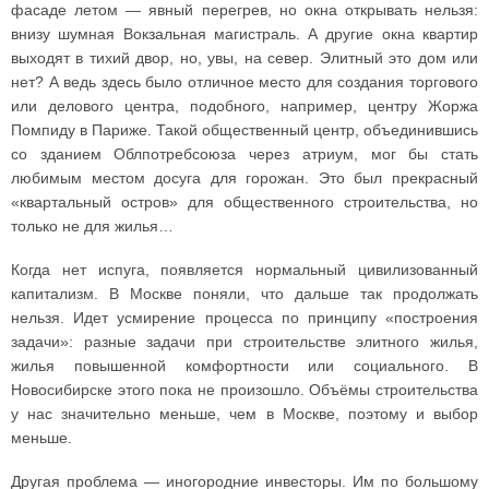
фасаде летом — явный перегрев, но окна открывать нельзя:
внизу шумная Вокзальная магистраль. А другие окна квартир
выходят в тихий двор, но, увы, на север. Элитный это дом или
нет? А ведь здесь было отличное место для создания торгового
или делового центра, подобного, например, центру Жоржа
Помпиду в Париже. Такой общественный центр, объединившись
со зданием Облпотребсоюза через атриум, мог бы стать
любимым местом досуга для горожан. Это был прекрасный
«квартальный остров» для общественного строительства, но
только не для жилья…
Когда нет испуга, появляется нормальный цивилизованный
капитализм. В Москве поняли, что дальше так продолжать
нельзя. Идет усмирение процесса по принципу «построения
задачи»: разные задачи при строительстве элитного жилья,
жилья повышенной комфортности или социального. В
Новосибирске этого пока не произошло. Объёмы строительства
у нас значительно меньше, чем в Москве, поэтому и выбор
меньше.
Другая проблема — иногородние инвесторы. Им по большому