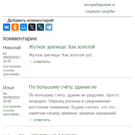
колумбарием и
парком скорби
Добавить комментарий
Комментарии
Жуткое зрелище. Как золотой
Николай
вт,
Жуткое зрелище. Как золотой зуб...
04/02/2013 -
ответить
13:37
постоянная
ссылка
(permalink)
По большому счёту, здание не
Илья
пн,
По большому счёту, здание не уродливо, просто
04/29/2013 -
инородно. Образец роскоши в средневеково-
16:09
постоянная
восточном понимании. Будем считать, что это -
ссылка
памятник своему времени, времени нуворишей.
(permalink)
ответить