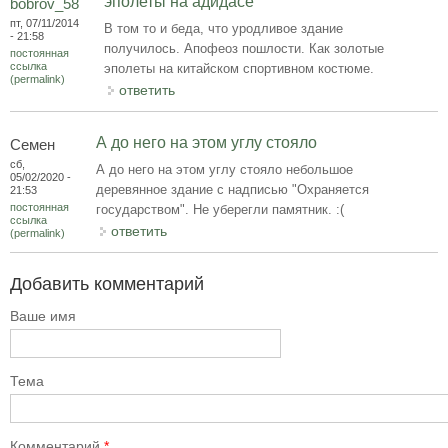
эполеты на адидасе
bobrov_58
пт, 07/11/2014
В том то и беда, что уродливое здание
- 21:58
получилось. Апофеоз пошлости. Как золотые
постоянная
ссылка
эполеты на китайском спортивном костюме.
(permalink)
ответить
А до него на этом углу стояло
Семен
сб,
А до него на этом углу стояло небольшое
05/02/2020 -
деревянное здание с надписью "Охраняется
21:53
постоянная
государством". Не уберегли памятник. :(
ссылка
ответить
(permalink)
Добавить комментарий
Ваше имя
Тема
Комментарий
*