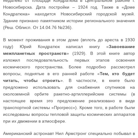
недалеко от площади Кондратюка в Центральном районе г.
Новосибирска. Дата постройки – 1924 год. Также в «Доме
Кондратюка» находится Новосибирский городской музей.
Здание признано памятником истории регионального значения
(Реш. Облисп. От 14.04.76 №236).
В момент проживания в этом доме (вплоть до ареста в 1930
году) Юрий Кондратюк написал книгу «
Завоевание
межпланетных пространств
» (1929). В этой книге автор
изложил последовательность первых этапов освоения
космического пространства. Более подробно рассмотрел
вопросы, поднятые в его ранней работе «
Тем, кто будет
читать, чтобы строить
». В частности, в книге было
предложено использовать для снабжения спутников на
околоземной орбите ракетно-артиллерийские системы (в
настоящее время это предложение реализовано в виде
транспортной системы «Прогресс»). Кроме того, в работе были
исследованы вопросы тепловой защиты космических аппаратов
при их движении в атмосфере.
Американский астронавт Нил Армстронг специально побывал в