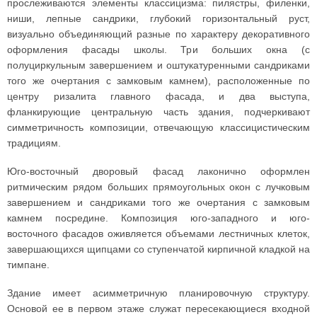
прослеживаются элементы классицизма: пилястры, филенки,
ниши, лепные сандрики, глубокий горизонтальный руст,
визуально объединяющий разные по характеру декоративного
оформления фасады школы. Три больших окна (с
полуциркульным завершением и оштукатуренными сандриками
того же очертания с замковым камнем), расположенные по
центру ризалита главного фасада, и два выступа,
фланкирующие центральную часть здания, подчеркивают
симметричность композиции, отвечающую классицистическим
традициям.
Юго-восточный дворовый фасад лаконично оформлен
ритмическим рядом больших прямоугольных окон с лучковым
завершением и сандриками того же очертания с замковым
камнем посредине. Композиция юго-западного и юго-
восточного фасадов оживляется объемами лестничных клеток,
завершающихся щипцами со ступенчатой кирпичной кладкой на
тимпане.
Здание имеет асимметричную планировочную структуру.
Основой ее в первом этаже служат пересекающиеся входной