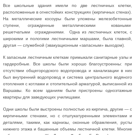
Все школьные здания имели по две лестничных клетки,
расположенные в огнестойких конструкциях (кирпичных стенах).
На металлические косоуры были уложены железобетонные
ступени, огражденные металлическими коваными
решетчатыми ограждениями. Одна из лестничных клеток, с
широкими и пологими лестничными маршами, была главной,
другая — служебной (эвакуационным «запасным» выходом).
К запасным лестничным клеткам примыкали санитарные узлы и
гардеробные. Все школы были хорошо благоустроенны: при
отсутствии общегородского водопровода и канализации в них
был внутренний водопровод и система центрального водяного
отопления с котлами и отопительной арматурой, выписанной из
Варшавы. Ко всем зданиям были пристроены одноэтажные
квартиры для заведующих училищами.
Одни школы были выстроены полностью из кирпича, другие — с
кирпичными стенами, но с отштукатуренными элементами и
деталями, такими, как карнизы, оконные обрамления, русты
нижнего этажа и башенные объемы лестничной клетки. Многие