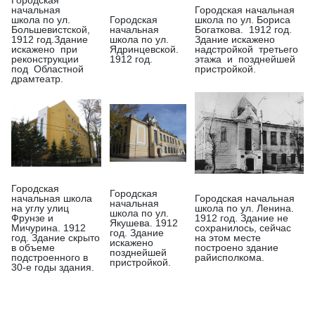
Городская
начальная
Городская начальная
школа по ул.
Городская
школа по ул. Бориса
Большевистской,
начальная
Богаткова. 1912 год.
1912 год.Здание
школа по ул.
Здание искажено
искажено при
Ядринцевской.
надстройкой третьего
реконструкции
1912 год.
этажа и позднейшей
под Областной
пристройкой.
драмтеатр.
Городская
Городская
начальная школа
Городская начальная
начальная
на углу улиц
школа по ул. Ленина.
школа по ул.
Фрунзе и
1912 год. Здание не
Якушева. 1912
Мичурина. 1912
сохранилось, сейчас
год. Здание
год. Здание скрыто
на этом месте
искажено
в объеме
построено здание
позднейшей
подстроенного в
райисполкома.
пристройкой.
30-е годы здания.