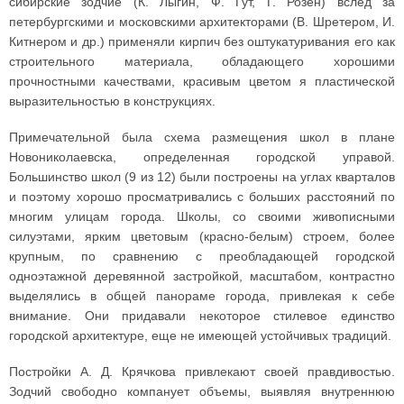
сибирские зодчие (К. Лыгин, Ф. Гут, Г. Розен) вслед за
петербургскими и московскими архитекторами (В. Шретером, И.
Китнером и др.) применяли кирпич без оштукатуривания его как
строительного материала, обладающего хорошими
прочностными качествами, красивым цветом я пластической
выразительностью в конструкциях.
Примечательной была схема размещения школ в плане
Новониколаевска, определенная городской управой.
Большинство школ (9 из 12) были построены на углах кварталов
и поэтому хорошо просматривались с больших расстояний по
многим улицам города. Школы, со своими живописными
силуэтами, ярким цветовым (красно-белым) строем, более
крупным, по сравнению с преобладающей городской
одноэтажной деревянной застройкой, масштабом, контрастно
выделялись в общей панораме города, привлекая к себе
внимание. Они придавали некоторое стилевое единство
городской архитектуре, еще не имеющей устойчивых традиций.
Постройки А. Д. Крячкова привлекают своей правдивостью.
Зодчий свободно компанует объемы, выявляя внутреннюю