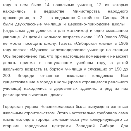
году в нем было 14 начальных училищ, 12 из которых
находились в ведомстве Министерства народного
просвещения, а 2 — в ведомстве Святейшего Синода. Это
были двухклассные училища и церковно-приходские школы
(отдельные для девочек и для мальчиков) и одно смешанное
училище. Из детей школьного возраста около 1160 (около 35%)
не могли посещать школу. Газета «Сибирская жизнь» в 1906
году писала: «Мужское железнодорожное училище на станции
Обь переполнено так, что при настоящем помещении не может
делать приема в наступающем учебном году, а детей
школьного возраста за бортом училища у служащих от 150 до
200. Впереди отчаянная школьная голодовка». Все
существовавшие в городе школы (кроме строящегося реального
училища) находились в деревянных зданиях, а ряд из них
размещался в частных домах.
Городская управа Новониколаевска была вынуждена заняться
школьным строительством. Этого настоятельно требовала сама
жизнь молодого города, экономически уже конкурирующего со
старыми городскими центрами Западной Сибири. Для