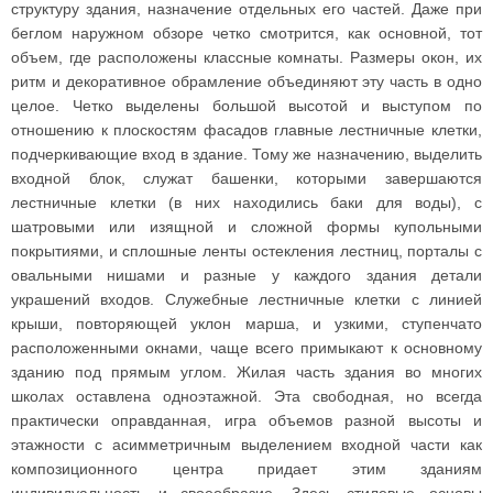
структуру здания, назначение отдельных его частей. Даже при
беглом наружном обзоре четко смотрится, как основной, тот
объем, где расположены классные комнаты. Размеры окон, их
ритм и декоративное обрамление объединяют эту часть в одно
целое. Четко выделены большой высотой и выступом по
отношению к плоскостям фасадов главные лестничные клетки,
подчеркивающие вход в здание. Тому же назначению, выделить
входной блок, служат башенки, которыми завершаются
лестничные клетки (в них находились баки для воды), с
шатровыми или изящной и сложной формы купольными
покрытиями, и сплошные ленты остекления лестниц, порталы с
овальными нишами и разные у каждого здания детали
украшений входов. Служебные лестничные клетки с линией
крыши, повторяющей уклон марша, и узкими, ступенчато
расположенными окнами, чаще всего примыкают к основному
зданию под прямым углом. Жилая часть здания во многих
школах оставлена одноэтажной. Эта свободная, но всегда
практически оправданная, игра объемов разной высоты и
этажности с асимметричным выделением входной части как
композиционного центра придает этим зданиям