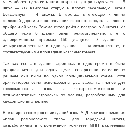
м. Наиболее густо сеть школ покрыла Центральную часть — 5
школ — как наиболее старую и плотно заселенную; затем
Вокзальную — 4 школы. В местах, тяготеющих к линии
железной дороги и в направлении военного городка, а также в
прибрежной части Закаменского района построено 3 школы. Из
общего числа 8 зданий были трехкомплектные, т. е. с
одновременным приемом 150 учащихся, 2 здания —
четырехкомплектные и одно здание — пятикомплектное, с
соответствующими площадями классных комнат.
Так как все эти здания строились в одно время и были
предназначены для одной цели, совершенно естественно
решены они были по одной принципиальной схеме, хотя
архитектором были использованы два варианта планов для
трехкомплектных школ, а четырехкомплектные и
пятикомплектные строились по планам, разработанным для
каждой школы отдельно.
В планировочном решении зданий школ А. Д. Крячков применил
«план романовского типа» для городской школы,
разработанный в строительном комитете МНП различными