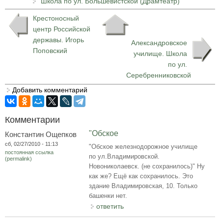
Школа по ул. Большевистской (Драмтеатр)
Крестоносный
центр Российской
державы. Игорь
Александровское
Поповский
училище. Школа
по ул.
Серебренниковской
Добавить комментарий
Комментарии
"Обское
Константин Ощепков
сб, 02/27/2010 - 11:13
"Обское железнодорожное училище
постоянная ссылка
по ул.Владимировской.
(permalink)
Новониколаевск. (не сохранилось)" Ну
как же? Ещё как сохранилось. Это
здание Владимировская, 10. Только
башенки нет.
ответить