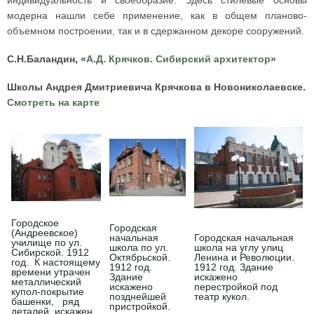
индивидуальность и своеобразие. Здесь стилевые основы
модерна нашли себе применение, как в общем планово-
объемном построении, так и в сдержанном декоре сооружений.
С.Н.Баландин, «
А.Д. Крячков. Сибирский архитектор
»
Школы Андрея Дмитриевича Крячкова в Новониколаевске.
Смотреть на карте
Городское
Городская
(Андреевское)
начальная
Городская начальная
училище по ул.
школа по ул.
школа на углу улиц
Сибирской. 1912
Октябрьской.
Ленина и Революции.
год. К настоящему
1912 год.
1912 год. Здание
времени утрачен
Здание
искажено
металлический
искажено
перестройкой под
купол-покрытие
позднейшей
театр кукол.
башенки, ряд
пристройкой.
деталей искажен.