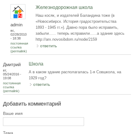
Железнодорожная школа
Наш косяк, и издателей Баландина тоже (в
«Новосибирск. История градостроительства
admin
1893 - 1945 гг.»). Давно пора было исправить,
вс,
забыли...... теперь исправили......а здание здесь
02/28/2010
- 18:38
http://arx.novosibdom.ru/node/2159
постоянная
ответить
ссылка
(permalink)
Школа
Дмитрий
вт,
А в каком здание располагалась 1-я Совшкола, на
05/24/2016 -
1929 год?
19:08
постоянная
ответить
ссылка
(permalink)
Добавить комментарий
Ваше имя
Тема