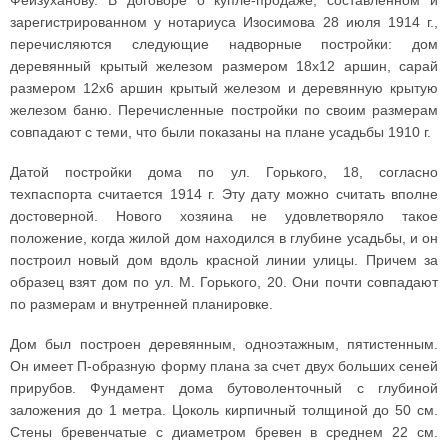
Фейзуханову. В договоре о купле-продаже, составленном и
зарегистрированном у нотариуса Изосимова 28 июля 1914 г.,
перечисляются следующие надворные постройки: дом
деревянный крытый железом размером 18х12 аршин, сарай
размером 12х6 аршин крытый железом и деревянную крытую
железом баню. Перечисленные постройки по своим размерам
совпадают с теми, что были показаны на плане усадьбы 1910 г.
Датой постройки дома по ул. Горького, 18, согласно
техпаспорта считается 1914 г. Эту дату можно считать вполне
достоверной. Нового хозяина не удовлетворяло такое
положение, когда жилой дом находился в глубине усадьбы, и он
построил новый дом вдоль красной линии улицы. Причем за
образец взят дом по ул. М. Горького, 20. Они почти совпадают
по размерам и внутренней планировке.
Дом был построен деревянным, одноэтажным, пятистенным.
Он имеет П-образную форму плана за счет двух больших сеней
прирубов. Фундамент дома бутоволенточный с глубиной
заложения до 1 метра. Цоколь кирпичный толщиной до 50 см.
Стены бревенчатые с диаметром бревен в среднем 22 см.