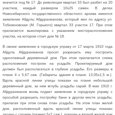
значится под № 17. До революции квартал 33 был разбит на 20
участков, каждый размером 10х25 сажен. В делах
Новосибирского государственного областного архива имеется
заявление Абдулы Абдурахманова, который жил по адресу ул.
Тобизеновская (М. Горького) квартал 33 участок 17. При этом
прилагается выкопировка с указанием месторасположения
участка, на котором стоит дом № 18.
В своем заявлении в городскую управу от 17 марта 1910 года
Абдула Абдурахманов просит разрешить ему построить
одноэтажный деревянный дом. При этом прилагается схема
расположения построек на усадьбе. Проектируемый дом
должен был располагаться в глубине усадьбы. Его размеры в
плане 4 х 5,67 саж. (Габариты здания в плане: 13,05x1,5 м.).
Вдоль красной линии улицы показан на плане небольшой
деревянный дом, за ним вглубь усадьбы сарай. В мае 1910 г.
Абдурахманов вновь подает заявление в городскую управу с
просьбой разрешить постройку бани в другом месте усадьбы,
прилагая при этом снова план усадьбы. На этом план жилой
дом, расположенный вдоль красной линии улицы показан
заодно с сараем (размер 5х2 саж.), показан и второй жилой дом