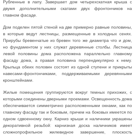
Рубленные в лапу. Завершает дом четырехскатная крыша с
двумя дополнительными скатами двух фронтончиков на
главном фасаде.
Дом поделен пятой стеной на две примерно равные половины,
в которые ведут лестницы, размещенные в холодных сенях.
Прирубы бревенчатые из бревен того же диаметра что и дом,
но фундаментом у них служат деревянные столбы. Лестница
левой половины дома расположена параллельно главному
фасаду дома, а правая половина перпендикулярно к нему.
Крыльца обеих половин состоят из одной ступени и прикрыты
навесами-фронтончиками, поддерживаемыми деревянными
кронштейнами.
Жилые помещения группируются вокруг темных прихожих, с
которыми соединены дверными проемами. Освещенность дома
обеспечивается симметрично расположенными окнами, как по
главному фасаду так и боковым, причем на боковых имеется по
одном сдвоенному окну. Карниз крыши и наличники украшены
декоративной резьбой: карнизная доска наличников имеет
сложнопрофильное жилевидное завершение, плоскость