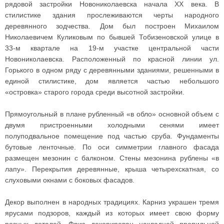
рядовой застройки Новониколаевска начала XX века. В
стилистике здания прослеживаются черты народного
деревянного зодчества. Дом был построен Михаилом
Николаевичем Куликовым по бывшей Тобизеновской улице в
33-м квартале на 19-м участке центральной части
Новониколаевска. Расположенный по красной линии ул.
Горького в одном ряду с деревянными зданиями, решенными в
единой стилистике, дом является частью небольшого
«островка» старого города среди высотной застройки.
Прямоугольный в плане рубленный «в обло» основной объем с
двумя пристроенными холодными сенями имеет
полуподвальное помещение под частью сруба. Фундаменты
бутовые ленточные. По оси симметрии главного фасада
размещен мезонин с балконом. Стены мезонина рублены «в
лапу». Перекрытия деревянные, крыша четырехскатная, со
слуховыми окнами с боковых фасадов.
Декор выполнен в народных традициях. Карниз украшен тремя
ярусами подзоров, каждый из которых имеет свою форму
резных деталей. Фриз декорирован накладной пропильной