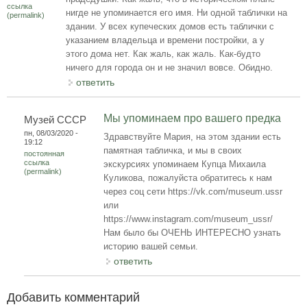
ссылка
нигде не упоминается его имя. Ни одной таблички на
(permalink)
здании. У всех купеческих домов есть таблички с
указанием владельца и времени постройки, а у
этого дома нет. Как жаль, как жаль. Как-будто
ничего для города он и не значил вовсе. Обидно.
ответить
Мы упоминаем про вашего предка
Музей СССР
пн, 08/03/2020 -
Здравствуйте Мария, на этом здании есть
19:12
памятная табличка, и мы в своих
постоянная
ссылка
экскурсиях упоминаем Купца Михаила
(permalink)
Куликова, пожалуйста обратитесь к нам
через соц сети https://vk.com/museum.ussr
или
https://www.instagram.com/museum_ussr/
Нам было бы ОЧЕНЬ ИНТЕРЕСНО узнать
историю вашей семьи.
ответить
Добавить комментарий