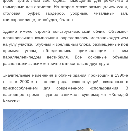
фойе, зрительный зал, сцена, помещение для реквизита и
гримерные для артистов. На втором этаже размещались кухня,
столовая, буфет, гардероб, уборные, читальный зал,
книгохранилище, кинобудка, балкон.
Здание имело строгий конструктивистский облик. Объемно-
планировочная композиция определялась местонахождением
на углу участка. Клубный и зрелищный блоки, размещенные под
прямым углом, объединялись примыкающим к ним
параллелепипедом вестибюля. Все основные объемы
располагались асимметрично относительно друг друга.
Значительные изменения в облике здания произошли в 1990-е
гг. и в 2000-е гг., после ряда реконструкций, связанных с
приспособлением для современного использования. В
настоящее время здание занимает супермаркет «Холидей
Классик».