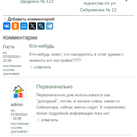
Щедрина № 122
зодчества по ул.
Сибревкома № 12
Добавить комментарий
Комментарии
Кто-нибудь
Гость
вт,
Кто-нибудь знает, что находилось в этом здании с
07/20/2010 -
момента его постройки????
22:00
постоянная
ответить
ссылка
(permalink)
Первоначально
Первоначально дом использовался как
"доходный", потом, в начале совка, какая-то
admin
Сибконтора, сейчас менты сидят. К сожалению,
пн,
более подробной информации пока нет
07/26/2010
- 10:38
ответить
постоянная
ссылка
(permalink)