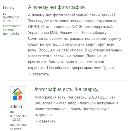
А почему нет фотографий
Гость
вс,
А почему нет фотографий задней стены здания?
07/08/2012 -
Там каждое лето живут бомжи прямо под окнами
20:22
постоянная
ОБЭП, Отдела полиции №2 Железнодорожный,
ссылка
Управления МВД России по г. Новосибирску.
(permalink)
Селятся со своими матрацами, половиками, одежку
сушат на кустах, личную жизнь ведут, орут всю
ночь. Вообщем не стесняются. Вид отвратительный
у всего этого, запах - не лучше. Полиция не
приезжает. Замечательно у нас памятники
охраняют. Про обычные дворы промолчу. Удачи.
ответить
Фотография есть, 4-я сверху,
Фотография есть, 4-я сверху, 2010 год.... как
раз, когда снимал двор - подошли дежурные и
admin
поинтересовались - зачем фотографирую
пн,
отделение
07/09/2012
- 13:22
ответить
постоянная
ссылка