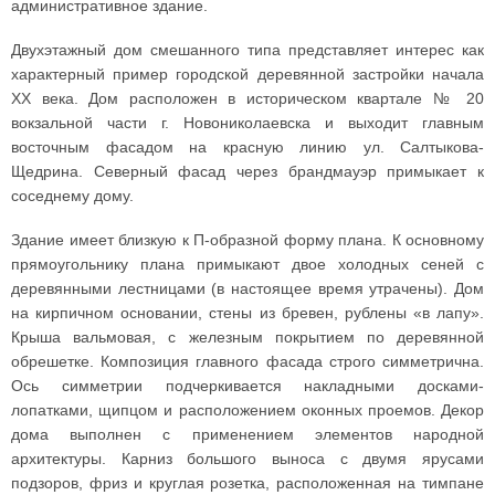
административное здание.
Двухэтажный дом смешанного типа представляет интерес как
характерный пример городской деревянной застройки начала
XX века. Дом расположен в историческом квартале № 20
вокзальной части г. Новониколаевска и выходит главным
восточным фасадом на красную линию ул. Салтыкова-
Щедрина. Северный фасад через брандмауэр примыкает к
соседнему дому.
Здание имеет близкую к П-образной форму плана. К основному
прямоугольнику плана примыкают двое холодных сеней с
деревянными лестницами (в настоящее время утрачены). Дом
на кирпичном основании, стены из бревен, рублены «в лапу».
Крыша вальмовая, с железным покрытием по деревянной
обрешетке. Композиция главного фасада строго симметрична.
Ось симметрии подчеркивается накладными досками-
лопатками, щипцом и расположением оконных проемов. Декор
дома выполнен с применением элементов народной
архитектуры. Карниз большого выноса с двумя ярусами
подзоров, фриз и круглая розетка, расположенная на тимпане