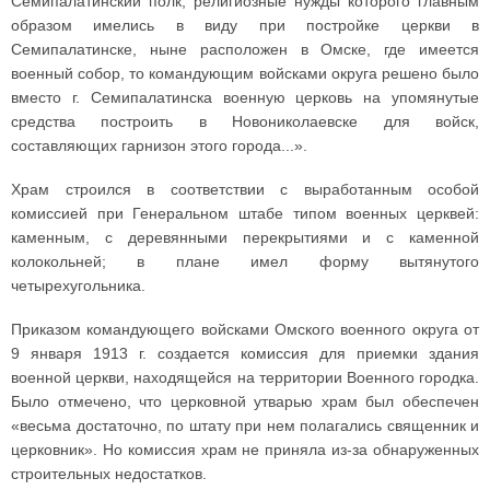
Семипалатинский полк, религиозные нужды которого главным
образом имелись в виду при постройке церкви в
Семипалатинске, ныне расположен в Омске, где имеется
военный собор, то командующим войсками округа решено было
вместо г. Семипалатинска военную церковь на упомянутые
средства построить в Новониколаевске для войск,
составляющих гарнизон этого города...».
Храм строился в соответствии с выработанным особой
комиссией при Генеральном штабе типом военных церквей:
каменным, с деревянными перекрытиями и с каменной
колокольней; в плане имел форму вытянутого
четырехугольника.
Приказом командующего войсками Омского военного округа от
9 января 1913 г. создается комиссия для приемки здания
военной церкви, находящейся на территории Военного городка.
Было отмечено, что церковной утварью храм был обеспечен
«весьма достаточно, по штату при нем полагались священник и
церковник». Но комиссия храм не приняла из-за обнаруженных
строительных недостатков.