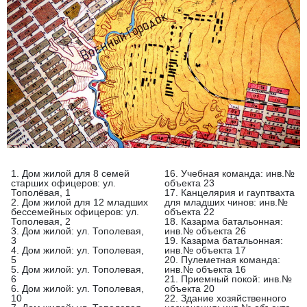
1. Дом жилой для 8 семей
16. Учебная команда: инв.№
старших офицеров: ул.
объекта 23
Тополёвая, 1
17. Канцелярия и гауптвахта
2. Дом жилой для 12 младших
для младших чинов: инв.№
бессемейных офицеров: ул.
объекта 22
Тополевая, 2
18. Казарма батальонная:
3. Дом жилой: ул. Тополевая,
инв.№ объекта 26
3
19. Казарма батальонная:
4. Дом жилой: ул. Тополевая,
инв.№ объекта 17
5
20. Пулеметная команда:
5. Дом жилой: ул. Тополевая,
инв.№ объекта 16
6
21. Приемный покой: инв.№
6. Дом жилой: ул. Тополевая,
объекта 20
10
22. Здание хозяйственного