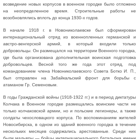
возведение новых корпусов в военном городке было отложено
на неопределенное время. Строительные работы не
возобновлялись вплоть до конца 1930-х годов.
В начале 1918 г. в Новониколаевске был сформирован
интернациональный отряд из военнопленных германской и
австро-венгерской армий, в который входили только
добровольцы. Он размещался на территории Военного городка,
где была организована дополнительная воинская подготовка
добровольцев. Весной того же года этот отряд, под
командованием члена Новониколаевского Совета Ботко И. П.,
был отправлен на Забайкальский фронт для борьбы с
атаманом Гр. Семеновым.
В годы Гражданской войны (1918-1922 гг.) и в период диктатуры
Колчака в Военном городке размещались воинские части не
только колчаковской армии, но и польские легионеры, а также
солдаты чехословацкого корпуса. По воспоминаниям жителей
Новосибирска, в одном из зданий военного городка в течение
нескольких месяцев содержались арестованные. Среди них
были мадьяры — бойцы интернационального батальона имени