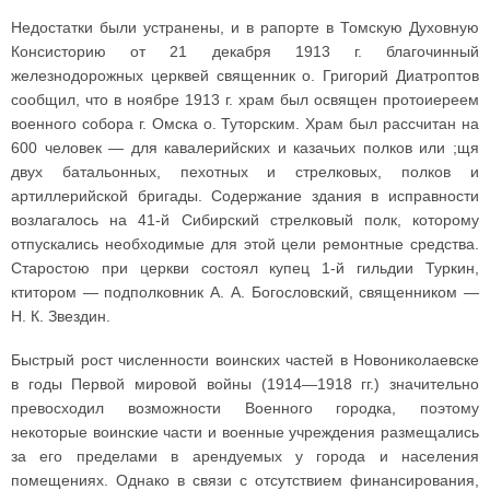
Недостатки были устранены, и в рапорте в Томскую Духовную
Консисторию от 21 декабря 1913 г. благочинный
железнодорожных церквей священник о. Григорий Диатроптов
сообщил, что в ноябре 1913 г. храм был освящен протоиереем
военного собора г. Омска о. Туторским. Храм был рассчитан на
600 человек — для кавалерийских и казачьих полков или ;щя
двух батальонных, пехотных и стрелковых, полков и
артиллерийской бригады. Содержание здания в исправности
возлагалось на 41-й Сибирский стрелковый полк, которому
отпускались необходимые для этой цели ремонтные средства.
Старостою при церкви состоял купец 1-й гильдии Туркин,
ктитором — подполковник А. А. Богословский, священником —
Н. К. Звездин.
Быстрый рост численности воинских частей в Новониколаевске
в годы Первой мировой войны (1914—1918 гг.) значительно
превосходил возможности Военного городка, поэтому
некоторые воинские части и военные учреждения размещались
за его пределами в арендуемых у города и населения
помещениях. Однако в связи с отсутствием финансирования,