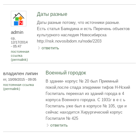
Даты разные
Даты разные потому, что источники разные.
Есть статья Баяндина и есть Перечень объектов
admin
культурного наследия Новосибирска
ср,
http://nsk.novosibdom.ru/node/2203
12/17/2014
- 05:47
ответить
постоянная
ссылка
(permalink)
Военный городок
владилен липин
пт, 10/09/2015 - 09:05
В здании- корпус № 20 был Приемный
постоянная ссылка
покой,после спада эпидемии тифов Н-Нский
(permalink)
Госпиталь переехал из зданий города в 4
корпуса Военного городка. С 1931г в е с ь
Госпиталь уже был в корпусе № 105, где и
сейчас находится Хирургический корпус
Госпиталя № 425
ответить