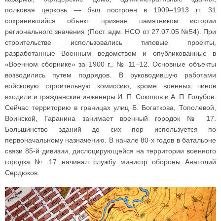
полковая церковь — был построен в 1909–1913 гг. 31
сохранившийся объект признан памятником истории
регионального значения (Пост. адм. НСО от 27.07.05 №54). При
строительстве использовались типовые проекты,
разработанные Военным ведомством и опубликованные в
«Военном сборнике» за 1900 г., № 11–12. Основные объекты
возводились путем подрядов. В руководившую работами
войсковую строительную комиссию, кроме военных чинов
входили и гражданские инженеры И. П. Соколов и А. П. Голубов.
Сейчас территорию в границах улиц Б. Богаткова, Тополевой,
Воинской, Гаранина занимает военный городок № 17.
Большинство зданий до сих пор используется по
первоначальному назначению. В начале 80-х годов в батальоне
связи 85-й дивизии, дислоцирующейся на территории военного
городка № 17 начинал службу министр обороны Анатолий
Сердюков.