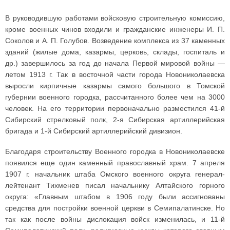
В руководившую работами войсковую строительную комиссию,
кроме военных чинов входили и гражданские инженеры И. П.
Соколов и А. П. Голубов. Возведение комплекса из 37 каменных
зданий (жилые дома, казармы, церковь, склады, госпиталь и
др.) завершилось за год до начала Первой мировой войны —
летом 1913 г. Так в восточной части города Новониколаевска
выросли кирпичные казармы самого большого в Томской
губернии военного городка, рассчитанного более чем на 3000
человек. На его территории первоначально разместился 41-й
Сибирский стрелковый полк, 2-я Сибирская артиллерийская
бригада и 1-й Сибирский артиллерийский дивизион.
Благодаря строительству Военного городка в Новониколаевске
появился еще один каменный православный храм. 7 апреля
1907 г. начальник штаба Омского военного округа генерал-
лейтенант Тихменев писал начальнику Алтайского горного
округа: «Главным штабом в 1906 году были ассигнованы
средства для постройки военной церкви в Семипалатинске. Но
так как после войны дислокация войск изменилась, и 11-й