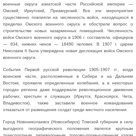
военные округа азиатской части Российской империи —
Омский, Иркутский, Приамурский. Все эти мероприятия
существенно повлияли на численность войск, находящихся в
пределах Омского военного округа и обострили вопрос о
строительстве новых казарменных помещений. Численность
войск Омского военного округа в 1906 г. составляла: офицеров
— 834, нижних чинов — 18490 человек. В 1907 г. царем
Николаем II была утверждена новая дислокация войск Омского
военного округа.
События Первой русской революции 1905-1907 гг., когда
воинские части, расположенные в Сибири и на Дальнем
Востоке, проявили определенные колебания, а в некоторых
городах региона даже поддержали революционное движение
рабочих, крестьян и служащих (Иркутск, Красноярск, Чита,
Владивосток), также заставили военное командование
отказаться от размещения солдат среди местного населения.
Город Новониколаевск (Новосибирск) Томской губернии в силу
выгодного географического положения являлся крупным
транспортным, перевалочным, торгово-промышленным узлом