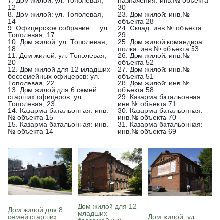
7. Дом жилой: ул. Тополевая,
назначения: инв.№ объекта
12
30
8. Дом жилой: ул. Тополевая,
23. Дом жилой: инв.№
14
объекта 28
9. Офицерское собрание: ул.
24. Склад: инв.№ объекта
Тополевая, 17
29
10. Дом жилой: ул. Тополевая,
25. Дом жилой командира
18
полка: инв.№ объекта 53
11. Дом жилой: ул. Тополевая,
26. Дом жилой: инв.№
20
объекта 52
12. Дом жилой для 12 младших
27. Дом жилой: инв.№
бессемейных офицеров: ул.
объекта 51
Тополевая, 22
28. Дом жилой: инв.№
13. Дом жилой для 6 семей
объекта 58
старших офицеров: ул.
29. Казарма батальонная:
Тополевая, 23
инв.№ объекта 71
14. Казарма батальонная: инв.
30. Казарма батальонная:
№ объекта 15
инв.№ объекта 70
15. Казарма батальонная: инв.
31. Казарма батальонная:
№ объекта 14
инв.№ объекта 69
Дом жилой для 12
Дом жилой для 8
младших
семей старших
Дом жилой: ул.
бессемейных