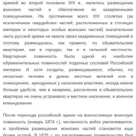
армией во второй половине XIX в., являлось размещение
воинских частей и обеспечение их казарменными
помещениями. На протяжении всего XIX столетия (за
исключением гвардейских частей, расположенных в столицах
империи и некоторых особых воинских частей) значительная
часть русской армии не имела своих казарменных помещений и
поэтому размещалась, как правило, по обывательским
квартирам, как в городах, так и в сельской местности.
Квартирная повинность была одной из наиболее
обременительных повинностей податных сословий Российской
империи. И хотя солдаты, размещавшиеся, обычно, по
несколько человек в домах местных жителей или в
помещениях, арендуемых у населения властями, иногда имели
больше удобств, чем в казармах, расселение в обывательских
квартирах не очень устраивало и местное население, и военное
командование.
После перехода российской армии на всесословную воинскую
повинность (январь 1874 г.), численность войск увеличивается,
и проблема размещения воинских частей становится еще
более острой. В 1876 г. по распоряжению правительства был