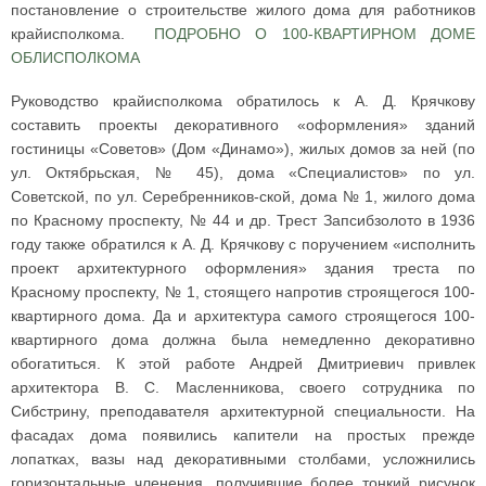
постановление о строительстве жилого дома для работников
крайисполкома.
ПОДРОБНО О 100-КВАРТИРНОМ ДОМЕ
ОБЛИСПОЛКОМА
Руководство крайисполкома обратилось к А. Д. Крячкову
составить проекты декоративного «оформления» зданий
гостиницы «Советов» (Дом «Динамо»), жилых домов за ней (по
ул. Октябрьская, № 45), дома «Специалистов» по ул.
Советской, по ул. Серебренников-ской, дома № 1, жилого дома
по Красному проспекту, № 44 и др. Трест Запсибзолото в 1936
году также обратился к А. Д. Крячкову с поручением «исполнить
проект архитектурного оформления» здания треста по
Красному проспекту, № 1, стоящего напротив строящегося 100-
квартирного дома. Да и архитектура самого строящегося 100-
квартирного дома должна была немедленно декоративно
обогатиться. К этой работе Андрей Дмитриевич привлек
архитектора В. С. Масленникова, своего сотрудника по
Сибстрину, преподавателя архитектурной специальности. На
фасадах дома появились капители на простых прежде
лопатках, вазы над декоративными столбами, усложнились
горизонтальные членения, получившие более тонкий рисунок