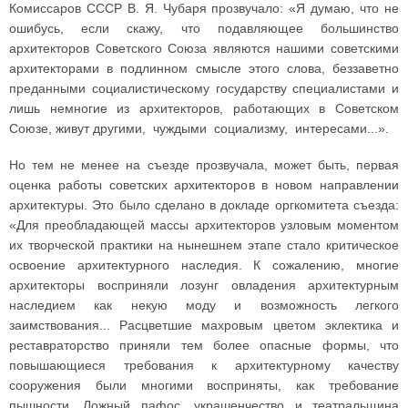
Комиссаров СССР В. Я. Чубаря прозвучало: «Я думаю, что не
ошибусь, если скажу, что подавляющее большинство
архитекторов Советского Союза являются нашими советскими
архитекторами в подлинном смысле этого слова, беззаветно
преданными социалистическому государству специалистами и
лишь немногие из архитекторов, работающих в Советском
Союзе, живут другими, чуждыми социализму, интересами...».
Но тем не менее на съезде прозвучала, может быть, первая
оценка работы советских архитекторов в новом направлении
архитектуры. Это было сделано в докладе оргкомитета съезда:
«Для преобладающей массы архитекторов узловым моментом
их творческой практики на нынешнем этапе стало критическое
освоение архитектурного наследия. К сожалению, многие
архитекторы восприняли лозунг овладения архитектурным
наследием как некую моду и возможность легкого
заимствования... Расцветшие махровым цветом эклектика и
реставраторство приняли тем более опасные формы, что
повышающиеся требования к архитектурному качеству
сооружения были многими восприняты, как требование
пышности. Ложный пафос, украшенчество и театральщина