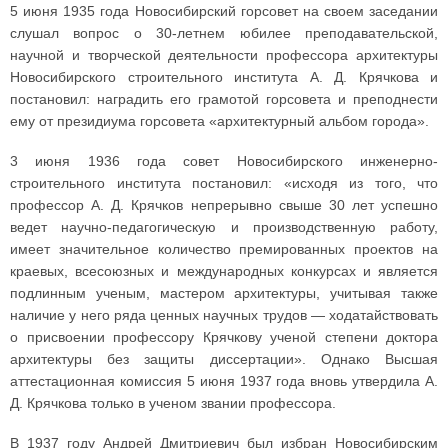
5 июня 1935 года Новосибирский горсовет на своем заседании
слушал вопрос о 30-летнем юбилее преподавательской,
научной и творческой деятельности профессора архитектуры
Новосибирского строительного института А. Д. Крячкова и
постановил: наградить его грамотой горсовета и преподнести
ему от президиума горсовета «архитектурный альбом города».
3 июня 1936 года совет Новосибирского инженерно-
строительного института постановил: «исходя из того, что
профессор А. Д. Крячков непрерывно свыше 30 лет успешно
ведет научно-педагогическую и производственную работу,
имеет значительное количество премированных проектов на
краевых, всесоюзных и международных конкурсах и является
подлинным ученым, мастером архитектуры, учитывая также
наличие у него ряда ценных научных трудов — ходатайствовать
о присвоении профессору Крячкову ученой степени доктора
архитектуры без защиты диссертации». Однако Высшая
аттестационная комиссия 5 июня 1937 года вновь утвердила А.
Д. Крячкова только в ученом звании профессора.
В 1937 году Андрей Дмитриевич был избран Новосибирским