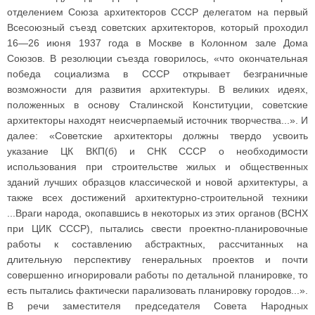
отделением Союза архитекторов СССР делегатом на первый
Всесоюзный съезд советских архитекторов, который проходил
16—26 июня 1937 года в Москве в Колонном зале Дома
Союзов. В резолюции съезда говорилось, «что окончательная
победа социализма в СССР открывает безграничные
возможности для развития архитектуры. В великих идеях,
положенных в основу Сталинской Конституции, советские
архитекторы находят неисчерпаемый источник творчества...». И
далее: «Советские архитекторы должны твердо усвоить
указание ЦК ВКП(б) и СНК СССР о необходимости
использования при строительстве жилых и общественных
зданий лучших образцов классической и новой архитектуры, а
также всех достижений архитектурно-строительной техники
...Враги народа, окопавшись в некоторых из этих органов (ВСНХ
при ЦИК СССР), пытались свести проектно-планировочные
работы к составлению абстрактных, рассчитанных на
длительную перспективу генеральных проектов и почти
совершенно игнорировали работы по детальной планировке, то
есть пытались фактически парализовать планировку городов...».
В речи заместителя председателя Совета Народных