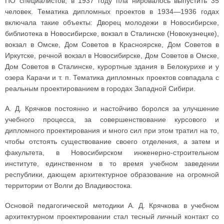
ПО специалистов, в 1937 году пла нировалось выпустить 35
человек. Тематика дипломных проектов в 1934—1936 годах
включала такие объекты: Дворец молодежи в Новосибирске,
библиотека в Новосибирске, вокзал в Сталинске (Новокузнецке),
вокзал в Омске, Дом Советов в Красноярске, Дом Советов в
Иркутске, речной вокзал в Новосибирске, Дом Советов в Омске,
Дом Советов в Сталинске, курортные здания в Белокурихе и у
озера Карачи и т. п. Тематика дипломных проектов совпадала с
реальным проектированием в городах Западной Сибири.
А. Д. Крячков постоянно и настойчиво боролся за улучшение
учебного процесса, за совершенствование курсового и
дипломного проектирования и много сил при этом тратил на то,
чтобы отстоять существование своего отделения, а затем и
факультета, в Новосибирском инженерно-строительном
институте, единственном в то время учебном заведении
республики, дающем архитектурное образование на огромной
территории от Волги до Владивостока.
Основой педагогической методики А. Д. Крячкова в учебном
архитектурном проектировании стал тесный личный контакт со