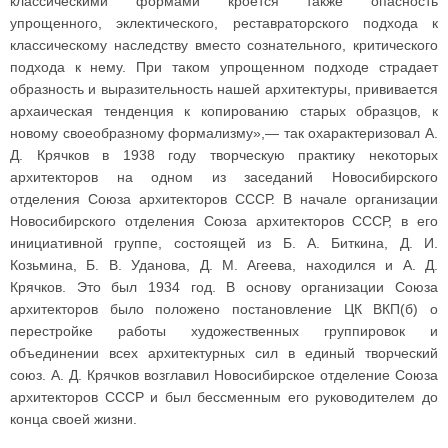
классическими формами кроется также опасность
упрощенного, эклектического, реставраторского подхода к
классическому наследству вместо сознательного, критического
подхода к нему. При таком упрощенном подходе страдает
образность и выразительность нашей архитектуры, прививается
архаическая тенденция к копированию старых образцов, к
новому своеобразному формализму»,— так охарактеризовал А.
Д. Крячков в 1938 году творческую практику некоторых
архитекторов на одном из заседаний Новосибирского
отделения Союза архитекторов СССР. В начале организации
Новосибирского отделения Союза архитекторов СССР, в его
инициативной группе, состоящей из Б. А. Биткина, Д. И.
Козьмина, Б. В. Уданова, Д. М. Агеева, находился и А. Д.
Крячков. Это был 1934 год. В основу организации Союза
архитекторов было положено постановление ЦК ВКП(б) о
перестройке работы художественных группировок и
объединении всех архитектурных сил в единый творческий
союз. А. Д. Крячков возглавил Новосибирское отделение Союза
архитекторов СССР и был бессменным его руководителем до
конца своей жизни.