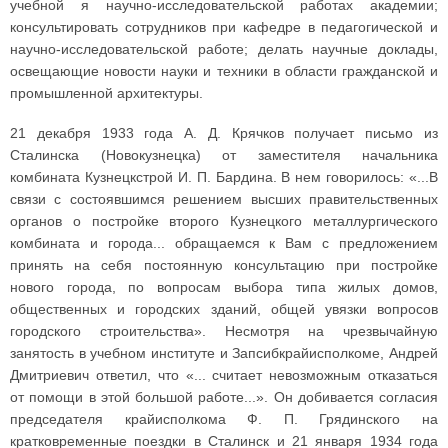
учебной я научно-исследовательской работах академии;
консультировать сотрудников при кафедре в педагогической и
научно-исследовательской работе; делать научные доклады,
освещающие новости науки и техники в области гражданской и
промышленной архитектуры.
21 декабря 1933 года А. Д. Крячков получает письмо из
Сталинска (Новокузнецка) от заместителя начальника
комбината Кузнецкстрой И. П. Бардина. В нем говорилось: «...В
связи с состоявшимся решением высших правительственных
органов о постройке второго Кузнецкого металлургического
комбината и города... обращаемся к Вам с предложением
принять на себя постоянную консультацию при постройке
нового города, по вопросам выбора типа жилых домов,
общественных и городских зданий, общей увязки вопросов
городского строительства». Несмотря на чрезвычайную
занятость в учебном институте и Запсибкрайисполкоме, Андрей
Дмитриевич ответил, что «... считает невозможным отказаться
от помощи в этой большой работе...». Он добивается согласия
председателя крайисполкома Ф. П. Грядинского на
кратковременные поездки в Сталинск и 21 января 1934 года