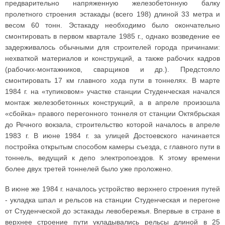
предварительно напряженную железобетонную балку
пролетного строения эстакады (всего 198) длиной 33 метра и
весом 60 тонн. Эстакаду необходимо было окончательно
смонтировать в первом квартале 1985 г., однако возведение ее
задерживалось обычными для строителей города причинами:
нехваткой материалов и конструкций, а также рабочих кадров
(рабочих-монтажников, сварщиков и др.). Предстояло
смонтировать 17 км главного хода пути в тоннелях. В марте
1984 г. на «тупиковом» участке станции Студенческая начался
монтаж железобетонных конструкций, а в апреле произошла
«сбойка» правого перегонного тоннеля от станции Октябрьская
до Речного вокзала, строительство которой началось в апреле
1983 г. В июне 1984 г. за улицей Достоевского начинается
постройка открытым способом камеры съезда, с главного пути в
тоннель, ведущий к депо электропоездов. К этому времени
более двух третей тоннелей было уже проложено.
В июне же 1984 г. началось устройство верхнего строения путей
- укладка шпал и рельсов на станции Студенческая и перегоне
от Студенческой до эстакады левобережья. Впервые в стране в
верхнее строение пути укладывались рельсы длиной в 25