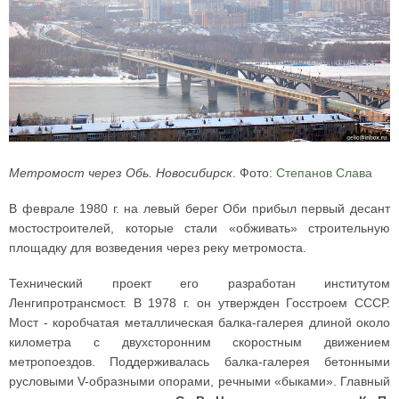
Метромост через Обь. Новосибирск
. Фото:
Степанов Слава
В феврале 1980 г. на левый берег Оби прибыл первый десант
мостостроителей, которые стали «обживать» строительную
площадку для возведения через реку метромоста.
Технический проект его разработан институтом
Ленгипротрансмост. В 1978 г. он утвержден Госстроем СССР.
Мост - коробчатая металлическая балка-галерея длиной около
километра с двухсторонним скоростным движением
метропоездов. Поддерживалась балка-галерея бетонными
русловыми V-образными опорами, речными «быками». Главный