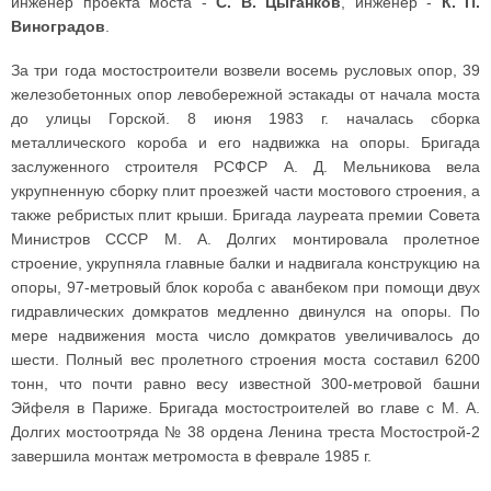
инженер проекта моста -
С. В. Цыганков
, инженер -
К. П.
Виноградов
.
За три года мостостроители возвели восемь русловых опор, 39
железобетонных опор левобережной эстакады от начала моста
до улицы Горской. 8 июня 1983 г. началась сборка
металлического короба и его надвижка на опоры. Бригада
заслуженного строителя РСФСР А. Д. Мельникова вела
укрупненную сборку плит проезжей части мостового строения, а
также ребристых плит крыши. Бригада лауреата премии Совета
Министров СССР М. А. Долгих монтировала пролетное
строение, укрупняла главные балки и надвигала конструкцию на
опоры, 97-метровый блок короба с аванбеком при помощи двух
гидравлических домкратов медленно двинулся на опоры. По
мере надвижения моста число домкратов увеличивалось до
шести. Полный вес пролетного строения моста составил 6200
тонн, что почти равно весу известной 300-метровой башни
Эйфеля в Париже. Бригада мостостроителей во главе с М. А.
Долгих мостоотряда № 38 ордена Ленина треста Мостострой-2
завершила монтаж метромоста в феврале 1985 г.