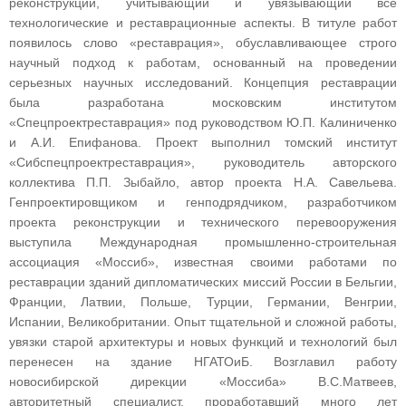
реконструкции, учитывающий и увязывающий все
технологические и реставрационные аспекты. В титуле работ
появилось слово «реставрация», обуславливающее строго
научный подход к работам, основанный на проведении
серьезных научных исследований. Концепция реставрации
была разработана московским институтом
«Спецпроектреставрация» под руководством Ю.П. Калиниченко
и А.И. Епифанова. Проект выполнил томский институт
«Сибспецпроектреставрация», руководитель авторского
коллектива П.П. Зыбайло, автор проекта Н.А. Савельева.
Генпроектировщиком и генподрядчиком, разработчиком
проекта реконструкции и технического перевооружения
выступила Международная промышленно‑строительная
ассоциация «Моссиб», известная своими работами по
реставрации зданий дипломатических миссий России в Бельгии,
Франции, Латвии, Польше, Турции, Германии, Венгрии,
Испании, Великобритании. Опыт тщательной и сложной работы,
увязки старой архитектуры и новых функций и технологий был
перенесен на здание НГАТОиБ. Возглавил работу
новосибирской дирекции «Моссиба» В.С.Матвеев,
авторитетный специалист, проработавший много лет