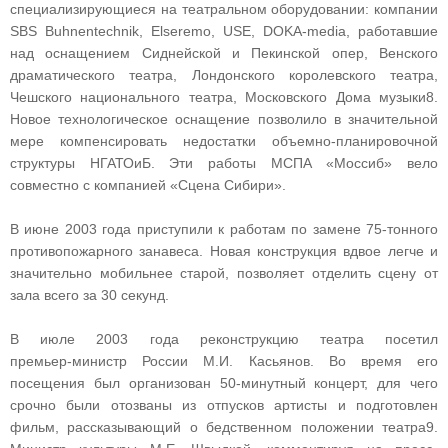
специализирующиеся на театральном оборудовании: компании
SBS Buhnentechnik, Elseremo, USE, DOKA‑media, работавшие
над оснащением Сиднейской и Пекинской опер, Венского
драматического театра, Лондонского королевского театра,
Чешского национального театра, Московского Дома музыки8.
Новое технологическое оснащение позволило в значительной
мере компенсировать недостатки объемно‑планировочной
структуры НГАТОиБ. Эти работы МСПА «Моссиб» вело
совместно с компанией «Сцена Сибири».
В июне 2003 года приступили к работам по замене 75‑тонного
противопожарного занавеса. Новая конструкция вдвое легче и
значительно мобильнее старой, позволяет отделить сцену от
зала всего за 30 секунд.
В июле 2003 года реконструкцию театра посетил
премьер‑министр России М.И. Касьянов. Во время его
посещения был организован 50‑минутный концерт, для чего
срочно были отозваны из отпусков артисты и подготовлен
фильм, рассказывающий о бедственном положении театра9.