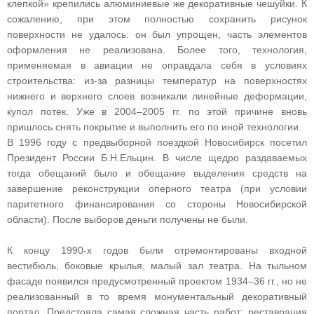
клепкой» крепились алюминиевые же декоративные чешуйки. К
сожалению, при этом полностью сохранить рисунок
поверхности не удалось: он был упрощен, часть элементов
оформления не реализована. Более того, технология,
применяемая в авиации не оправдала себя в условиях
строительства: из‑за разницы температур на поверхностях
нижнего и верхнего слоев возникали линейные деформации,
купол потек. Уже в 2004–2005 гг. по этой причине вновь
пришлось снять покрытие и выполнить его по иной технологии.
В 1996 году с предвыборной поездкой Новосибирск посетил
Президент России Б.Н.Ельцин. В числе щедро раздаваемых
тогда обещаний было и обещание выделения средств на
завершение реконструкции оперного театра (при условии
паритетного финансирования со стороны Новосибирской
области). После выборов деньги получены не были.
К концу 1990‑х годов были отремонтированы входной
вестибюль, боковые крылья, малый зал театра. На тыльном
фасаде появился предусмотренный проектом 1934–36 гг., но не
реализованный в то время монументальный декоративный
портал. Предстояла самая сложная часть работ: реставрация