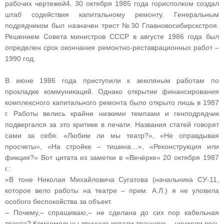
рабочих чертежей4. 30 октября 1985 года горисполком создал
штаб содействия капитальному ремонту. Генеральным
подрядчиком был назначен трест №30 Главно­во­сибирскстроя.
Решением Совета министров СССР в августе 1986 года был
определен срок окончания ремонтно‑реставрационных работ –
1990 год.
В июне 1986 года приступили к земляным работам по
прокладке коммуникаций. Однако открытие финансирования
комплексного капитального ремонта было открыто лишь в 1987
г. Работы велись крайне низкими темпами и генподрядчик
подвергался за это критике в печати. Названия статей говорят
сами за себя: «Любим ли мы театр?», «Не оправдывая
просчеты», «На стройке – тишина…», «Реконструкция или
фикция?» Вот цитата из заметки в «Вечёрке» 20 октября 1987
г.:
«В тоне Николая Михайловича Сугатова (начальника СУ‑11,
которое вело работы на театре – прим. А.Л.) я не уловила
особого беспокойства за объект.
– Почему,– спрашиваю,– не сделана до сих пор кабельная
трасса? Комсомольцы вручную копали траншею,– неужели весь