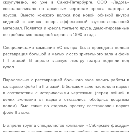
скрупулезно, но уже в Санкт‑Петербурге, ООО «Ладога»
восстанавливало по архивным чертежам кресла партера и
ярусов. Вместо конского волоса под новой обивкой внутри
сидений и спинок теперь эффективный звукопоглощающий
материал. Появятся и кресла третьего яруса, демонтированные
по требованию пожарной охраны в 1990‑е годы.
Специалистами компании «Стекляр» была проведена полная
реставрация большой и малых люстр зрительного зала и фойе
I–II этажей. В апреле главную люстру театра подняли под
купол.
Параллельно с реставрацией большого зала велись работы в
кольцевых фойе I и II этажей. В большом зале настелили паркет
в соответствии с историческими чертежами (перед войной в
целях экономии от паркета отказались, обойдясь дощатым
полом). Был также по старому проекту восстановлен паркет
фойе II этажа.
В апреле группа специалистов компании «Сибирские фасады»
приступила к завершающему этапу работы по реконструкции