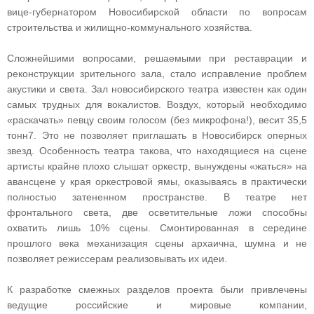
вице‑губернатором Новосибирской области по вопросам
строительства и жилищно‑коммунального хозяйства.
Сложнейшими вопросами, решаемыми при реставрации и
реконструкции зрительного зала, стало исправление проблем
акустики и света. Зал новосибирского театра известен как один
самых трудных для вокалистов. Воздух, который необходимо
«раскачать» певцу своим голосом (без микрофона!), весит 35,5
тонн7. Это не позволяет приглашать в Новосибирск оперных
звезд. Особенность театра такова, что находящиеся на сцене
артисты крайне плохо слышат оркестр, вынуждены «жаться» на
авансцене у края оркестровой ямы, оказываясь в практически
полностью затененном пространстве. В театре нет
фронтального света, две осветительные ложи способны
охватить лишь 10% сцены. Смонтированная в середине
прошлого века механизация сцены архаична, шумна и не
позволяет режиссерам реализовывать их идеи.
К разработке смежных разделов проекта были привлечены
ведущие российские и мировые компании,