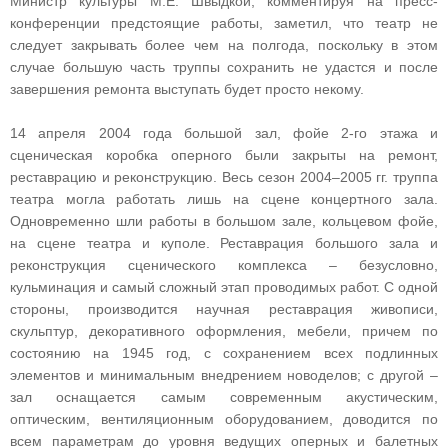
Министр культуры М.Е. Швыдкой, комментируя на пресс-
конференции предстоящие работы, заметил, что театр не
следует закрывать более чем на полгода, поскольку в этом
случае большую часть труппы сохранить не удастся и после
завершения ремонта выступать будет просто некому.
14 апреля 2004 года большой зал, фойе 2‑го этажа и
сценическая коробка оперного были закрыты на ремонт,
реставрацию и реконструкцию. Весь сезон 2004–2005 гг. труппа
театра могла работать лишь на сцене концертного зала.
Одновременно шли работы в большом зале, кольцевом фойе,
на сцене театра и куполе. Реставрация большого зала и
реконструкция сценического комплекса – безусловно,
кульминация и самый сложный этап проводимых работ. С одной
стороны, производится научная реставрация живописи,
скульптур, декоративного оформления, мебели, причем по
состоянию на 1945 год, с сохранением всех подлинных
элементов и минимальным внедрением новоделов; с другой –
зал оснащается самым современным акустическим,
оптическим, вентиляционным оборудованием, доводится по
всем параметрам до уровня ведущих оперных и балетных