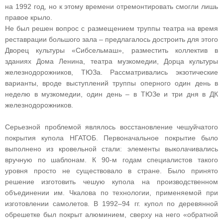
на 1992 год, но к этому времени отремонтировать смогли лишь
правое крыло.
Не был решен вопрос с размещением труппы театра на время
реставрации большого зала – предлагалось достроить для этого
Дворец культуры «Сибсельмаш», разместить коллектив в
зданиях Дома Ленина, театра музкомедии, Дорца культуры
железнодорожников, ТЮЗа. Рассматривались экзотические
варианты, вроде выступлений труппы оперного один день в
неделю в музкомедии, один день – в ТЮЗе и три дня в ДК
железнодорожников.
Серьезной проблемой являлось восстановление чешуйчатого
покрытия купола НГАТОБ. Первоначальное покрытие было
выполнено из кровельной стали: элементы выколачивались
вручную по шаблонам. К 90‑м годам специалистов такого
уровня просто не существовало в стране. Было принято
решение изготовить чешую купола на производственном
объединении им. Чкалова по технологии, применяемой при
изготовлении самолетов. В 1992–94 гг. купол по деревянной
обрешетке был покрыт алюминием, сверху на него «обратной