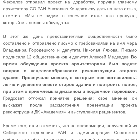
Фефелов отправил проект на доработку, поручив главному
архитектору СО РАН Анатолию Кондратьеву дать на него отзыв,
отметив: «Мы не видим в конечном итоге того продукта,
который мы должны обсуждать».
В этот же день представителями общественности было
составлено и отправлено письмо с требованиями на имя мэра
Владимира Городецкого и депутата Николая Ляхова. Письмо
подписали 12 общественников и депутат Алексей Медведев.
Во
время обсуждения проекта архитекторами был поднят
вопрос о нецелесообразности реконструкции старого
здания. Прозвучало мнение, с которым все согласились:
легче и дешевле снести старое здание и построить новое,
при этом с приемлемым дизайном и подземной парковкой.
Градсовет отложил принятие решения: свое мнение он
выскажет после рассмотрения презентации проекта
реконструкции ДК «Академия» и выступления рецензентов.
Кроме того, стоит отметить, что по информации, полученной из
Сибирского отделения РАН и администрации Советского
района, стилобат (площадка, на которой находится здание