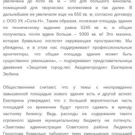
увеличена до 4595 кв. м – это для большого кинозала,
помещений для творческих коллективов и так далее. В
дальнейшем ее увеличили еще на 650 кв. м, согласно договору
с ООО УК «Сота-Н». Таким образом, полезная площадь здания
по техническому заданию равна 5245 кв. м, а общая
получилась почти вдвое больше – 9300 кв. м! Это махина,
которая буквально поглотит окружающее пространство. Мы
убеждены, и в этом нас поддерживают профессиональные
архитекторы, что общая площадь здания может быть
существенно уменьшена», – подчеркивает представительница
движения «Защитим город-лес Академгородок» Екатерина
Зюбина.
Общественники считают, что у темы с неоправданно
завышенной площадью нового здания есть и другой аспект.
Екатерина утверждает, что с большой вероятностью часть
площадей со временем будут просто сдавать в аренду
частному бизнесу. Ведь расходы на содержание такого
огромного здания муниципальному бюджету не потянуть:
«Замглавы администрации Советского района Людмила
Грохотова буквально табуирует тему уменьшения площадей