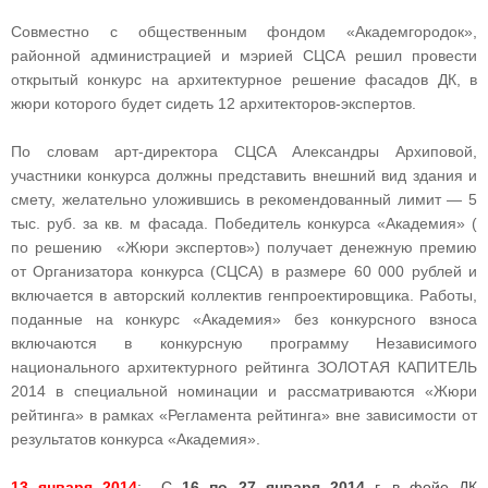
Совместно с общественным фондом «Академгородок»,
районной администрацией и мэрией СЦСА решил провести
открытый конкурс на архитектурное решение фасадов ДК, в
жюри которого будет сидеть 12 архитекторов-экспертов.
По словам арт-директора СЦСА Александры Архиповой,
участники конкурса должны представить внешний вид здания и
смету, желательно уложившись в рекомендованный лимит — 5
тыс. руб. за кв. м фасада. Победитель конкурса «Академия» (
по решению «Жюри экспертов») получает денежную премию
от Организатора конкурса (СЦСА) в размере 60 000 рублей и
включается в авторский коллектив генпроектировщика. Работы,
поданные на конкурс «Академия» без конкурсного взноса
включаются в конкурсную программу Независимого
национального архитектурного рейтинга ЗОЛОТАЯ КАПИТЕЛЬ
2014 в специальной номинации и рассматриваются «Жюри
рейтинга» в рамках «Регламента рейтинга» вне зависимости от
результатов конкурса «Академия».
13 января 2014
: С
16 по 27 января 2014
г. в фойе ДК