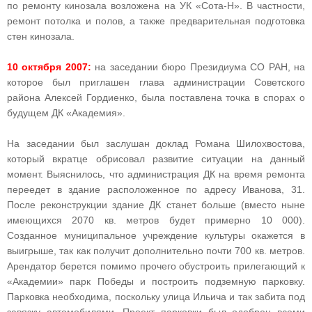
по ремонту кинозала возложена на УК «Сота-Н». В частности,
ремонт потолка и полов, а также предварительная подготовка
стен кинозала.
10 октября 2007:
на заседании бюро Президиума СО РАН, на
которое был приглашен глава администрации Советского
района Алексей Гордиенко, была поставлена точка в спорах о
будущем ДК «Академия».
На заседании был заслушан доклад Романа Шилохвостова,
который вкратце обрисовал развитие ситуации на данный
момент. Выяснилось, что администрация ДК на время ремонта
переедет в здание расположенное по адресу Иванова, 31.
После реконструкции здание ДК станет больше (вместо ныне
имеющихся 2070 кв. метров будет примерно 10 000).
Созданное муниципальное учреждение культуры окажется в
выигрыше, так как получит дополнительно почти 700 кв. метров.
Арендатор берется помимо прочего обустроить прилегающий к
«Академии» парк Победы и построить подземную парковку.
Парковка необходима, поскольку улица Ильича и так забита под
завязку автомобилями. Проект парковки был одобрен всеми