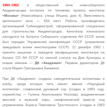
1960-1962
: в общественной зоне новосибирского
Академгородка построен по типовому проекту кинотеатр
«Москва»
(Новосибирск, улица Ильича, дом 4). Вместимость
зрительного зала — 656 мест. Работы производились
организацией Сибакадемстрой, сформированной специально
для строительства Академгородка. Кинотеатр изначально
находился на балансе Сибирского отделения АН СССР, затем
был передан Управлению кинофикации СССР (управление
заведовало всеми кинотеатрами СССР). 21 декабря 1962 г.
принято решение о передаче (возвращении) кинотеатра на
баланс СО АН СССР со сменой статуса на Дом Культуры и
новым именем —
ДК «Академия»
. Первым директором ДК
стала Мария Григорьевна Бакакина.
При ДК «Академия» созданы самодеятельные коллективы и
клубы, среди которых пять имеют звание «Народный
коллектив», славянский духовный хор (создан в 1993 году,
хормейстер — Галина Анатольевна Носкова), академические
женский и мужской хоры, симфонический оркестр под
управлением Бориса Павловича Тростянского (создан в 1963