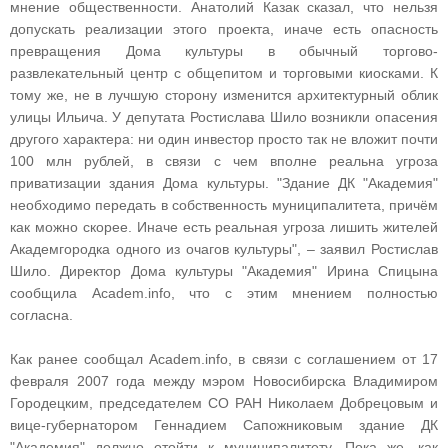
мнение общественности. Анатолий Казак сказал, что нельзя
допускать реализации этого проекта, иначе есть опасность
превращения Дома культуры в обычный торгово-
развлекательный центр с общепитом и торговыми киосками. К
тому же, не в лучшую сторону изменится архитектурный облик
улицы Ильича. У депутата Ростислава Шило возникли опасения
другого характера: ни один инвестор просто так не вложит почти
100 млн рублей, в связи с чем вполне реальна угроза
приватизации здания Дома культуры. "Здание ДК "Академия"
необходимо передать в собственность муниципалитета, причём
как можно скорее. Иначе есть реальная угроза лишить жителей
Академгородка одного из очагов культуры", – заявил Ростислав
Шило. Директор Дома культуры "Академия" Ирина Спицына
сообщила Academ.info, что с этим мнением полностью
согласна.
Как ранее сообщал Academ.info, в связи с соглашением от 17
февраля 2007 года между мэром Новосибирска Владимиром
Городецким, председателем СО РАН Николаем Добрецовым и
вице-губернатором Геннадием Сапожниковым здание ДК
"Академия" должно отойти к муниципалитету. Пока же, как