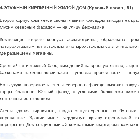
4-ЭТАЖНЫЙ КИРПИЧНЫЙ ЖИЛОЙ ДОМ (Красный просп., 51)
Второй корпус комплекса своим главным фасадом выходит на кра
глухим северным фасадом — на улицу Державина.
Композиция второго корпуса асимметрична, образована тре
четырехэтажным, пятиэтажным и четырехэтажным со значительно
где размещены магазины.
Средний пятиэтажный блок, выходящий на красную линию, акце
балконами. Балконы левой части — угловые, правой части — полу
На глухую поверхность стены северного фасада выходит закру
торцы балконов. Южный фасад с угловыми балконами симметр
ленточным остеклением.
Стены здания кирпичные, гладко оштукатуренные на бутовых 
деревянные. Здание имеет чердачную крышу стропильной ко
перекрытия. Дом секционный с 3-комнатными квартирами компакт