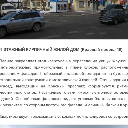
4-ЭТАЖНЫЙ КИРПИЧНЫЙ ЖИЛОЙ ДОМ (Красный просп., 49)
Здание закрепляет угол квартала на пересечении улицы Фрунзе 
четырехэтажных прямоугольных в плане блоков, расположенн
решением фасадов. П-образный в плане объем здания на бутовы
стропильной конструкции с металлической кровлей. Стены здания 
Фасад, выходящий на Красный проспект, формируется ритми
лестничных клеток. Лестничные клетки имеют ленточное остекле
зданий. Своеобразие фасадам придают угловые балконы со спл
к ризалитам со стороны восточного фасада, и длинный балкон в у
Квартиры двух-, трехкомнатные, компактной планировки со встро