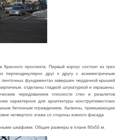
и Красного проспекта. Первый корпус состоит из трех
ых перпендикулярно друг к другу с асимметричным
х ленточных фундаментах завершен чердачной крышей
кирпичные, отделаны гладкой штукатуркой и окрашены.
ческим чередованием плоскости стен и ризалитов
ние характерное для архитектуры конструктивистских
ошным бетонным ограждением, балконы, примыкающие
ровне четвертого этажа со стороны южного фасада.
енными шкафами. Общие размеры в плане 80x55 м.