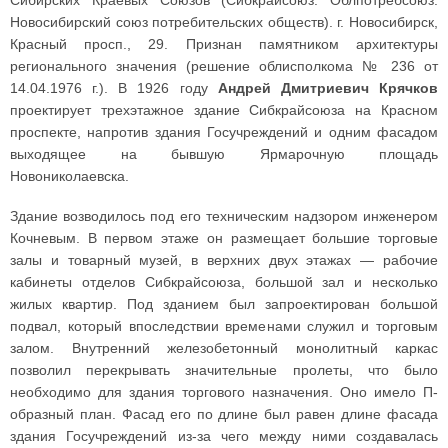
Сибирских Краевых Союзов (Сибкрайсоюз. Облпотребсоюз.
Новосибирский союз потребительских обществ). г. Новосибирск,
Красный просп., 29. Признан памятником архитектуры
регионального значения (решение облисполкома № 236 от
14.04.1976 г.). В 1926 году
Андрей Дмитриевич Крячков
проектирует трехэтажное здание Сибкрайсоюза на Красном
проспекте, напротив здания Госучреждений и одним фасадом
выходящее на бывшую Ярмарочную площадь
Новониколаевска.
Здание возводилось под его техническим надзором инженером
Кочневым. В первом этаже он размещает большие торговые
залы и товарный музей, в верхних двух этажах — рабочие
кабинеты отделов Сибкрайсоюза, большой зал и несколько
жилых квартир. Под зданием был запроектирован большой
подвал, который впоследствии временами служил и торговым
залом. Внутренний железобетонный монолитный каркас
позволил перекрывать значительные пролеты, что было
необходимо для здания торгового назначения. Оно имело П-
образный план. Фасад его по длине был равен длине фасада
здания Госучреждений из-за чего между ними создавалась