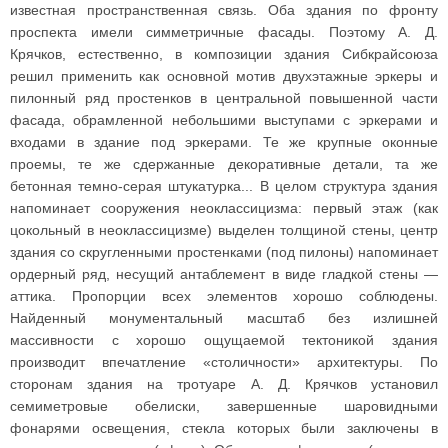
известная пространственная связь. Оба здания по фронту
проспекта имели симметричные фасады. Поэтому А. Д.
Крячков, естественно, в композиции здания Сибкрайсоюза
решил применить как основной мотив двухэтажные эркеры и
пилонный ряд простенков в центральной повышенной части
фасада, обрамленной небольшими выступами с эркерами и
входами в здание под эркерами. Те же крупные оконные
проемы, те же сдержанные декоративные детали, та же
бетонная темно-серая штукатурка... В целом структура здания
напоминает сооружения неоклассицизма: первый этаж (как
цокольный в неоклассицизме) выделен толщиной стены, центр
здания со скругленными простенками (под пилоны) напоминает
ордерный ряд, несущий антаблемент в виде гладкой стены —
аттика. Пропорции всех элементов хорошо соблюдены.
Найденный монументальный масштаб без излишней
массивности с хорошо ощущаемой тектоникой здания
производит впечатление «столичности» архитектуры. По
сторонам здания на тротуаре А. Д. Крячков установил
семиметровые обелиски, завершенные шаровидными
фонарями освещения, стекла которых были заключены в