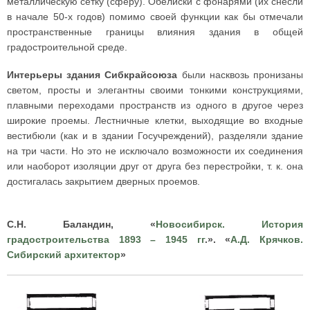
металлическую сетку (сферу). Обелиски с фонарями (их снесли
в начале 50-х годов) помимо своей функции как бы отмечали
пространственные границы влияния здания в общей
градостроительной среде.
Интерьеры здания Сибкрайсоюза
были насквозь пронизаны
светом, просты и элегантны своими тонкими конструкциями,
плавными переходами пространств из одного в другое через
широкие проемы. Лестничные клетки, выходящие во входные
вестибюли (как и в здании Госучреждений), разделяли здание
на три части. Но это не исключало возможности их соединения
или наоборот изоляции друг от друга без перестройки, т. к. она
достигалась закрытием дверных проемов.
С.Н. Баландин, «
Новосибирск. История
градостроительства 1893 – 1945 гг
.». «
А.Д. Крячков.
Сибирский архитектор
»