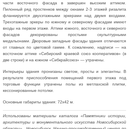
части восточного фасада в завершен высоким аттиком.
Пилонный ряд простенков между окнами 2-3 этажей ризалита
фланкируется двухэтажными эркерами над двумя входами.
Трехэтажные эркеры по южному и северному фасадам имеют
входы на первом этаже. Аттики южного, восточного и северного
фасадов декорированы простыми скульптурными
медальонами. Дворовые западные фасады здания отличаются
от главных по цветовой гамме. К сожалению, надписи — на
восточном аттике «Сибирский краевой союз кооперативов» (в
две строки) и на южном «Сибкрайсоюз» — утрачены.
Интерьеры здания пронизаны светом, просты и элегантны. В
результате приспособления помещений первого этажа под
торговые функции утрачены полы из метлахской плитки,
кессонированные потолки.
Основные габариты здания: 72x42 м.
Использованы материалы каталога «Памятники истории,
архитектуры и монументального искусства Новосибирской
области». Новосибирск, Научно-производственный центр по