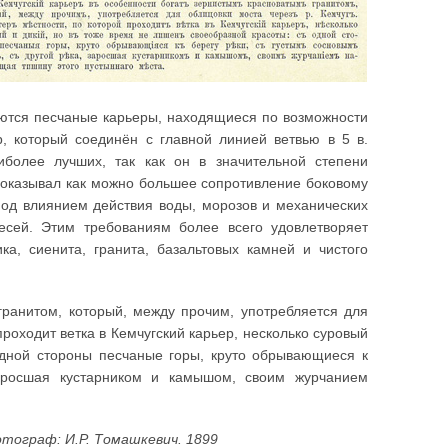
аются песчаные карьеры, находящиеся по возможности
р, который соединён с главной линией ветвью в 5 в.
иболее лучших, так как он в значительной степени
 оказывал как можно большее сопротивление боковому
под влиянием действия воды, морозов и механических
есей. Этим требованиям более всего удовлетворяет
ка, сиенита, гранита, базальтовых камней и чистого
гранитом, который, между прочим, употребляется для
проходит ветка в Кемчугский карьер, несколько суровый
одной стороны песчаные горы, круто обрывающиеся к
аросшая кустарником и камышом, своим журчанием
отограф: И.Р. Томашкевич. 1899