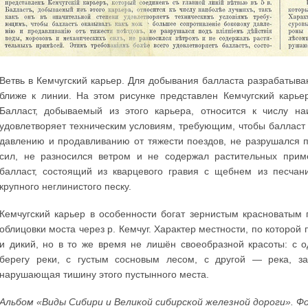
Ветвь в Кемчугский карьер. Для добывания балласта разрабатыв
ближе к линии. На этом рисунке представлен Кемчугский карье
Балласт, добываемый из этого карьера, относится к числу на
удовлетворяет техническим условиям, требующим, чтобы балласт
давлению и продавливанию от тяжести поездов, не разрушался 
сил, не разносился ветром и не содержал растительных прим
балласт, состоящий из кварцевого гравия с щебнем из песчани
крупного неглинистого песку.
Кемчугский карьер в особенности богат зернистым красноватым 
облицовки моста через р. Кемчуг. Характер местности, по которой 
и дикий, но в то же время не лишён своеобразной красоты: с 
берегу реки, с густым сосновым лесом, с другой — река, з
нарушающая тишину этого пустынного места.
Альбом «Виды Сибири и Великой сибирской железной дороги». Ф