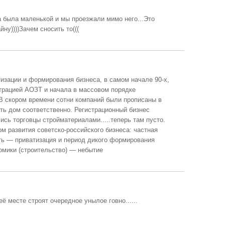
а была маленькой и мы проезжали мимо него...Это
ну))))Зачем сносить то(((
тизации и формирования бизнеса, в самом начале 90-х,
страцией АОЗТ и начала в массовом порядке
В скором времени сотни компаний были прописаны в
ть дом соответственно. Регистрационный бизнес
ись торговцы стройматериалами.....теперь там пусто.
м развития советско-российского бизнеса: частная
ть — приватизация и период дикого формирования
омики (строительство) — небытие
ё месте строят очередное унылое говно......