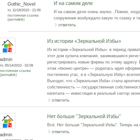
И на самом деле
Gothic_Novel
чт, 11/18/2010 - 21:09
И на самом деле очень жалко...Помню, когд
постоянная ссылка
сооружение возбуждало какую то сказку и тай
(permalink)
ответить
Из истории «Зеркальной Избы»
Из истории «Зеркальной Избы»: в период прива
этот дом купила компания, занимавшаяся реги
admin
регистрировать новые фирмы по этому адресу. 
пт, 05/14/2010 - 02:09
этом «бизнес-центре» — родилась идея оформи
постоянная ссылка
постепенно угас, и в «Зеркальную Избу» вселил
(permalink)
Выходит, что «Зеркальная Изба» стала архетипо
собственность — государственная собственнос
капитала — инвестиции в реальный сектор экон
ответить
Нет больше "Зеркальной Избы"
Всё. Нет больше "Зеркальной Избы". Теперь на е
ответить
admin