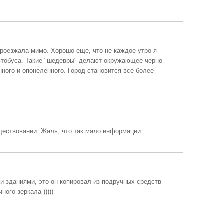
 проезжала мимо. Хорошо еще, что не каждое утро я
втобуса. Такие "шедевры" делают окружающее черно-
нного и опонеленного. Город становится все более
уществовании. Жаль, что так мало информации
и зданиями, это он копировал из подручных средств
ого зеркала )))))