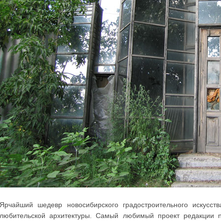
Ярчайший шедевр новосибирского градостроительного искусст
любительской архитектуры. Самый любимый проект редакции n