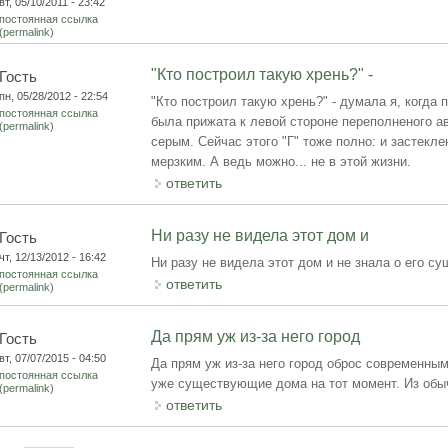
вт, 05/10/2011 - 23:42
постоянная ссылка
(permalink)
"Кто построил такую хрень?" -
Гость
пн, 05/28/2012 - 22:54
"Кто построил такую хрень?" - думала я, когда
постоянная ссылка
была прижата к левой стороне переполненого а
(permalink)
серым. Сейчас этого "Г" тоже полно: и застекле
мерзким. А ведь можно... не в этой жизни.
ответить
Ни разу не видела этот дом и
Гость
чт, 12/13/2012 - 16:42
Ни разу не видела этот дом и не знала о его с
постоянная ссылка
ответить
(permalink)
Да прям уж из-за него город
Гость
вт, 07/07/2015 - 04:50
Да прям уж из-за него город оброс современным
постоянная ссылка
уже существующие дома на тот момент. Из обычн
(permalink)
ответить