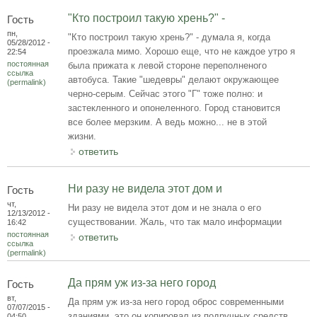
"Кто построил такую хрень?" -
Гость
пн,
"Кто построил такую хрень?" - думала я, когда
05/28/2012 -
проезжала мимо. Хорошо еще, что не каждое утро я
22:54
постоянная
была прижата к левой стороне переполненого
ссылка
автобуса. Такие "шедевры" делают окружающее
(permalink)
черно-серым. Сейчас этого "Г" тоже полно: и
застекленного и опонеленного. Город становится
все более мерзким. А ведь можно... не в этой
жизни.
ответить
Ни разу не видела этот дом и
Гость
чт,
Ни разу не видела этот дом и не знала о его
12/13/2012 -
существовании. Жаль, что так мало информации
16:42
постоянная
ответить
ссылка
(permalink)
Да прям уж из-за него город
Гость
вт,
Да прям уж из-за него город оброс современными
07/07/2015 -
зданиями, это он копировал из подручных средств
04:50