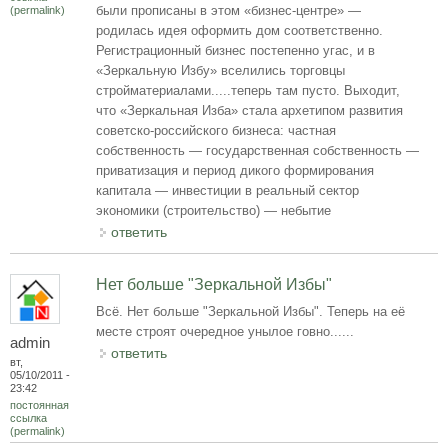
были прописаны в этом «бизнес-центре» —
(permalink)
родилась идея оформить дом соответственно.
Регистрационный бизнес постепенно угас, и в
«Зеркальную Избу» вселились торговцы
стройматериалами.....теперь там пусто. Выходит,
что «Зеркальная Изба» стала архетипом развития
советско-российского бизнеса: частная
собственность — государственная собственность —
приватизация и период дикого формирования
капитала — инвестиции в реальный сектор
экономики (строительство) — небытие
ответить
Нет больше "Зеркальной Избы"
Всё. Нет больше "Зеркальной Избы". Теперь на её
месте строят очередное унылое говно......
admin
ответить
вт,
05/10/2011 -
23:42
постоянная
ссылка
(permalink)