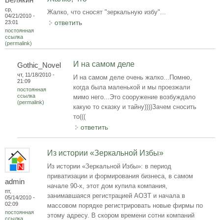
ср,
Жалко, что сносят "зеркальную избу"...
04/21/2010 -
ответить
23:01
постоянная
ссылка
(permalink)
И на самом деле
Gothic_Novel
чт, 11/18/2010 -
И на самом деле очень жалко...Помню,
21:09
когда была маленькой и мы проезжали
постоянная
ссылка
мимо него...Это сооружение возбуждало
(permalink)
какую то сказку и тайну))))Зачем сносить
то(((
ответить
Из истории «Зеркальной Избы»
Из истории «Зеркальной Избы»: в период
приватизации и формирования бизнеса, в самом
admin
начале 90-х, этот дом купила компания,
пт,
занимавшаяся регистрацией АОЗТ и начала в
05/14/2010 -
02:09
массовом порядке регистрировать новые фирмы по
постоянная
этому адресу. В скором времени сотни компаний
ссылка