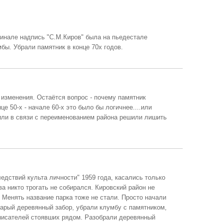
гинале надпись "С.М.Киров" была на пьедестале
мбы. Убрали памятник в конце 70х годов.
изменения. Остаётся вопрос - почему памятник
е 50-х - начале 60-х это было бы логичнее....или
или в связи с переименованием района решили лишить
едствий культа личности" 1959 года, касались только
а никто трогать не собирался. Кировский район не
 Менять название парка тоже не стали. Просто начали
арый деревянный забор, убрали клумбу с памятником,
 писателей стоявших рядом. Разобрали деревянный