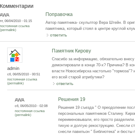
Комментарии
Поправочка
AWA
пт, 06/04/2010 - 01:15
Автор памятника- скульптор Вера Штейн. В ори
постоянная ссылка
памятника, который стоял в центре круглой клу
(permalink)
ответить
Памятник Кирову
Спасибо за информацию, обязательно внесу 
демонтировали в конце 70-х? Причина? В конц
admin
власти Новосибирска настолько "тормоза"? 
сб, 06/05/2010 - 00:51
его всей старой атрибутики?
постоянная ссылка
ответить
(permalink)
Решения 19
AWA
сб, 06/05/2010 - 02:08
Решения 19 съезда " О преодолении посл
постоянная ссылка
персональных памятников Сталину. Киров
(permalink)
переименовывали, его просто разделили.
тихую и долгую рекострукцию. Снесли ст
снесли павильон " Библиотека" и бюсты