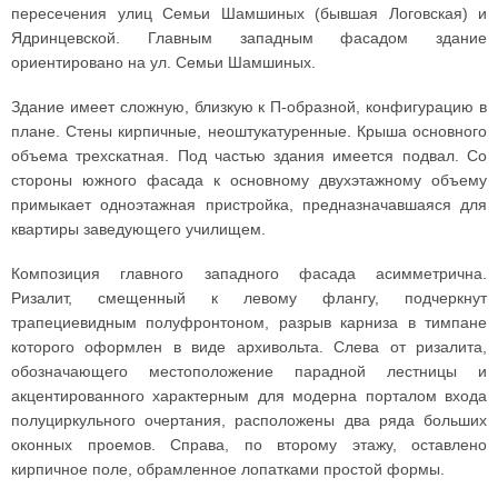
пересечения улиц Семьи Шамшиных (бывшая Логовская) и
Ядринцевской. Главным западным фасадом здание
ориентировано на ул. Семьи Шамшиных.
Здание имеет сложную, близкую к П-образной, конфигурацию в
плане. Стены кирпичные, неоштукатуренные. Крыша основного
объема трехскатная. Под частью здания имеется подвал. Со
стороны южного фасада к основному двухэтажному объему
примыкает одноэтажная пристройка, предназначавшаяся для
квартиры заведующего училищем.
Композиция главного западного фасада асимметрична.
Ризалит, смещенный к левому флангу, подчеркнут
трапециевидным полуфронтоном, разрыв карниза в тимпане
которого оформлен в виде архивольта. Слева от ризалита,
обозначающего местоположение парадной лестницы и
акцентированного характерным для модерна порталом входа
полуциркульного очертания, расположены два ряда больших
оконных проемов. Справа, по второму этажу, оставлено
кирпичное поле, обрамленное лопатками простой формы.