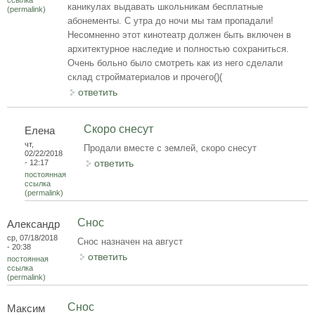
ссылка
каникулах выдавать школьникам бесплатные
(permalink)
абонементы. С утра до ночи мы там пропадали!
Несомненно этот кинотеатр должен быть включен в
архитектурное наследие и полностью сохраниться.
Очень больно было смотреть как из него сделали
склад стройматериалов и прочего()(
ответить
Скоро снесут
Елена
чт,
Продали вместе с землей, скоро снесут
02/22/2018
ответить
- 12:17
постоянная
ссылка
(permalink)
Снос
Александр
ср, 07/18/2018
Снос назначен на август
- 20:38
ответить
постоянная
ссылка
(permalink)
Снос
Максим