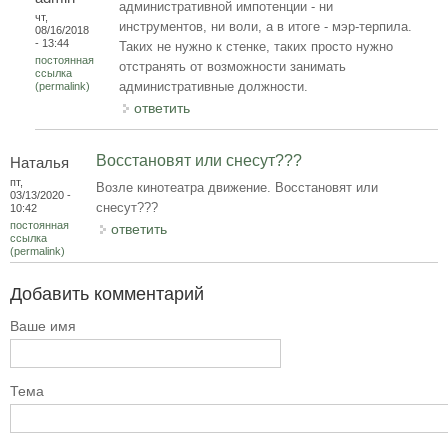
административной импотенции - ни
чт,
инструментов, ни воли, а в итоге - мэр-терпила.
08/16/2018
- 13:44
Таких не нужно к стенке, таких просто нужно
постоянная
отстранять от возможности занимать
ссылка
административные должности.
(permalink)
ответить
Восстановят или снесут???
Наталья
пт,
Возле кинотеатра движение. Восстановят или
03/13/2020 -
снесут???
10:42
постоянная
ответить
ссылка
(permalink)
Добавить комментарий
Ваше имя
Тема