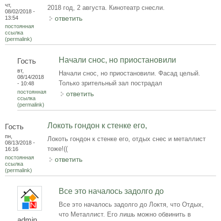
чт,
2018 год, 2 августа. Кинотеатр снесли.
08/02/2018 -
ответить
13:54
постоянная
ссылка
(permalink)
Начали снос, но приостановили
Гость
вт,
Начали снос, но приостановили. Фасад целый.
08/14/2018
Только зрительный зал пострадал
- 10:48
постоянная
ответить
ссылка
(permalink)
Локоть гондон к стенке его,
Гость
пн,
Локоть гондон к стенке его, отдых снес и металлист
08/13/2018 -
тоже!((
16:16
постоянная
ответить
ссылка
(permalink)
Все это началось задолго до
Все это началось задолго до Локтя, что Отдых,
что Металлист. Его лишь можно обвинить в
admin