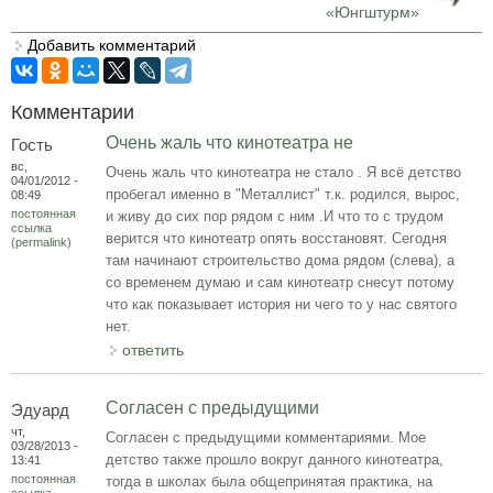
«Юнгштурм»
Добавить комментарий
Комментарии
Очень жаль что кинотеатра не
Гость
вс,
Очень жаль что кинотеатра не стало . Я всё детство
04/01/2012 -
пробегал именно в "Металлист" т.к. родился, вырос,
08:49
постоянная
и живу до сих пор рядом с ним .И что то с трудом
ссылка
верится что кинотеатр опять восстановят. Сегодня
(permalink)
там начинают строительство дома рядом (слева), а
со временем думаю и сам кинотеатр снесут потому
что как показывает история ни чего то у нас святого
нет.
ответить
Согласен с предыдущими
Эдуард
чт,
Согласен с предыдущими комментариями. Мое
03/28/2013 -
детство также прошло вокруг данного кинотеатра,
13:41
постоянная
тогда в школах была общепринятая практика, на