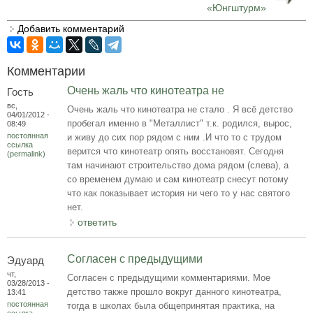
«Юнгштурм»
Добавить комментарий
Комментарии
Очень жаль что кинотеатра не
Гость
вс,
Очень жаль что кинотеатра не стало . Я всё детство
04/01/2012 -
пробегал именно в "Металлист" т.к. родился, вырос,
08:49
постоянная
и живу до сих пор рядом с ним .И что то с трудом
ссылка
верится что кинотеатр опять восстановят. Сегодня
(permalink)
там начинают строительство дома рядом (слева), а
со временем думаю и сам кинотеатр снесут потому
что как показывает история ни чего то у нас святого
нет.
ответить
Согласен с предыдущими
Эдуард
чт,
Согласен с предыдущими комментариями. Мое
03/28/2013 -
детство также прошло вокруг данного кинотеатра,
13:41
постоянная
тогда в школах была общепринятая практика, на