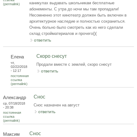
ссылка
каникулах выдавать школьникам бесплатные
(permalink)
абонементы. С утра до ночи мы там пропадали!
Несомненно этот кинотеатр должен быть включен в
архитектурное наследие и полностью сохраниться.
Очень больно было смотреть как из него сделали
склад стройматериалов и прочего()(
ответить
Скоро снесут
Елена
чт,
Продали вместе с землей, скоро снесут
02/22/2018
ответить
- 12:17
постоянная
ссылка
(permalink)
Снос
Александр
ср, 07/18/2018
Снос назначен на август
- 20:38
ответить
постоянная
ссылка
(permalink)
Снос
Максим