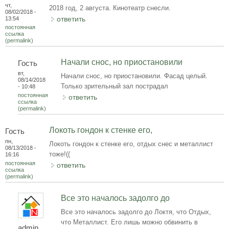
чт,
2018 год, 2 августа. Кинотеатр снесли.
08/02/2018 -
ответить
13:54
постоянная
ссылка
(permalink)
Начали снос, но приостановили
Гость
вт,
Начали снос, но приостановили. Фасад целый.
08/14/2018
Только зрительный зал пострадал
- 10:48
постоянная
ответить
ссылка
(permalink)
Локоть гондон к стенке его,
Гость
пн,
Локоть гондон к стенке его, отдых снес и металлист
08/13/2018 -
тоже!((
16:16
постоянная
ответить
ссылка
(permalink)
Все это началось задолго до
Все это началось задолго до Локтя, что Отдых,
что Металлист. Его лишь можно обвинить в
admin