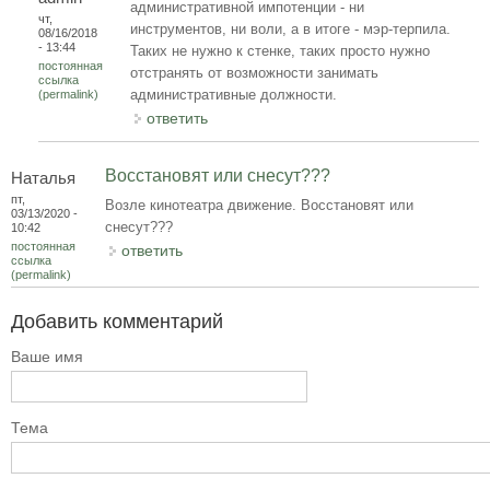
административной импотенции - ни
чт,
инструментов, ни воли, а в итоге - мэр-терпила.
08/16/2018
- 13:44
Таких не нужно к стенке, таких просто нужно
постоянная
отстранять от возможности занимать
ссылка
административные должности.
(permalink)
ответить
Восстановят или снесут???
Наталья
пт,
Возле кинотеатра движение. Восстановят или
03/13/2020 -
снесут???
10:42
постоянная
ответить
ссылка
(permalink)
Добавить комментарий
Ваше имя
Тема