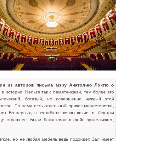
дин из авторов письма мэру Анатолию Локтю о
 к истории. Нельзя так с памятниками, тем более это
упеческий, богатый, но совершенно чуждый этой
 такое. По нему есть отдельный приказ министерства,
яет. Во-первых, в вестибюле ковры какие-то. Люстры
е страшнее. Были банкеточки в фойе зрительском,
ягкие, но не любая мебель ведь подойдет. Зал имеет