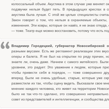
колоссальный объем. Акустика в этом случае уже меняет ок
подзвучки нельзя будет петь. В предыдущих креслах в с
акустика была лучше. С этой же целью специалисты считал
Закон говорит о том, что нельзя в охраняемые объекты,
изменения. Эти ковры, которые он навёз, я не знаю откуда,
— тоже. Театр еще можно восстановить, потому что есть п
Владимир Городецкий, губернатор Новосибирской о
разными вкусами. Есть же регламент реализации этих вкус
оперы и балета. Я не был на открытии по ряду причин, н
знаете ли, очень даже. Начнем с самого житейского. Были
уровнем, это радует. Это уважение к людям, которые при
чтобы привести себя в порядок, — тоже совершенно дру
вперед. Были не очень удобные, старые, которые уже скр
разместили их так, чтобы сцену видеть. Высказали свое мн
мнению каждого человека, кто живет на территории Новосиб
было не так что-то сделано, это совершенно неправильно.
совет из представителей и интеллигенции, и сообщества дл