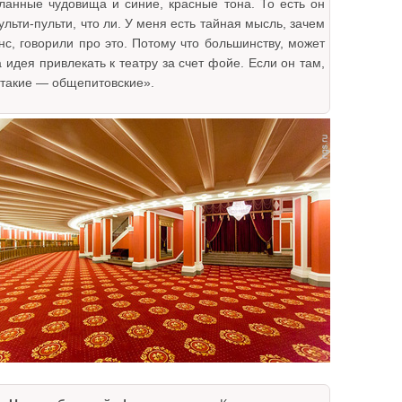
ланные чудовища и синие, красные тона. То есть он
льти-пульти, что ли. У меня есть тайная мысль, зачем
нс, говорили про это. Потому что большинству, может
а идея привлекать к театру за счет фойе. Если он там,
а такие — общепитовские».