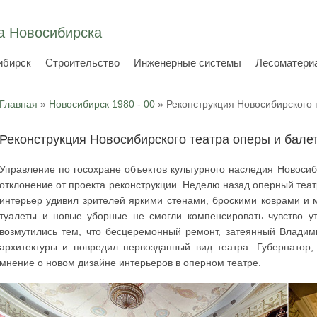
а Новосибирска
ибирск
Строительство
Инженерные системы
Лесоматери
Вы здесь
Главная
»
Новосибирск 1980 - 00
» Реконструкция Новосибирского 
Реконструкция Новосибирского театра оперы и бале
Управление по госохране объектов культурного наследия Новосиб
отклонение от проекта реконструкции. Неделю назад оперный теа
интерьер удивил зрителей яркими стенами, броскими коврами и 
туалеты и новые уборные не смогли компенсировать чувство ут
возмутились тем, что бесцеремонный ремонт, затеянный Влади
архитектуры и повредил первозданный вид театра. Губернатор,
мнение о новом дизайне интерьеров в оперном театре.