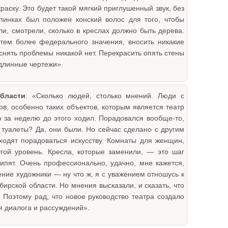
раску. Это будет такой мягкий приглушенный звук, без
пинках был положен конский волос для того, чтобы
и, смотрели, сколько в креслах должно быть дерева.
 тем более федерального значения, вносить никакие
 снять проблемы никакой нет. Перекрасить опять стены
одлинные чертежи».
бласти
: «Сколько людей, столько мнений. Люди с
ов, особенно таких объектов, которым является театр
о за неделю до этого ходил. Порадовался вообще-то,
 туалеты? Да, они были. Но сейчас сделано с другим
ходят порадоваться искусству. Комнаты для женщин,
гой уровень. Кресла, которые заменили, — это шаг
ипят. Очень профессионально, удачно, мне кажется,
ение художники — ну что ж, я с уважением отношусь к
ирской области. Но мнения высказали, и сказать, что
 Поэтому рад, что новое руководство театра создало
я диалога и рассуждений».