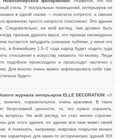
ь Новосибирской филармонии
: «Кажется, что это
рный стиль. У театральных помещений, интерьеров не
казано в одной сказке — позолота сотрется, а свиная
о со временем просто-напросто поиссякнет. Это здание
в. Следовательно, на мой взгляд, там должно быть
сегда признак дурного вкуса, это признак неожиданно
этим пытаются запудрить сознание публики, у меня это
го, в ближайшие 1,5–2 года народ будет ходить туда
меть отношения к искусству никакого, по-моему. Люди
что подобное происходило и происходит частично с
ка. Для многих очень важно зафиксировать себя там.
степени будет».
ийского журнала интерьеров ELLE DECORATION
: «У
, конечно, поразительное, очень красивое. В таких
т безусловной ценности, то, что нужно охранять,
сть вопросы. На мой взгляд, он стал менее строгим.
ы для этого здания, но здание все-таки живет своей
нии. А поменять, например, ковровое покрытие можно
лее характерно для каких-то исторических зданий XIX