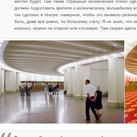
жестко будет. Там такие страшные космические плохо сде
должен подготовить зрителя к космическому, волшебному му
так сделано в театре: наверное, чтобы это вызвало резона
быть, даже все равно, по большому счету. Я не знаю, что з
конечно, казино не откроет или столовую. Там скорее цвет