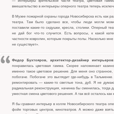
— интерьеры зрительской части театра, цветовая гамм
вмешательство в интерьеры оперного театра теперь исключ
В Музее пожарной охраны города Новосибирска есть как раз
театра. Там было сделано все, чтобы люди могли моме
поставили какие-то сидушки, кресла, столики. Оперный теа
не дай бог что-то случится. Есть вопросы, к какой кат
частности ковролин, которым покрыты полы. Насколько мне 
не существует».
Федор Бухтояров, архитектор-дизайнер интерьеров
понравилась цветовая гамма. Скорее напоминает казин
именно такое цветовое решение. Для меня оно странное,
побогаче. Побогаче это выглядит где-нибудь в Тальменке
ремонтировать — какие-то светлые тона, дуб. Я не думаю
радикальная реконструкция, начинка бы сменилась, тогда д
уместная смена цветового решения. А так всё осталось как 
Я бы сравнил интерьер в холле Новосибирского театра опе
фойе торговых центров, кинотеатров. А можно даже взять