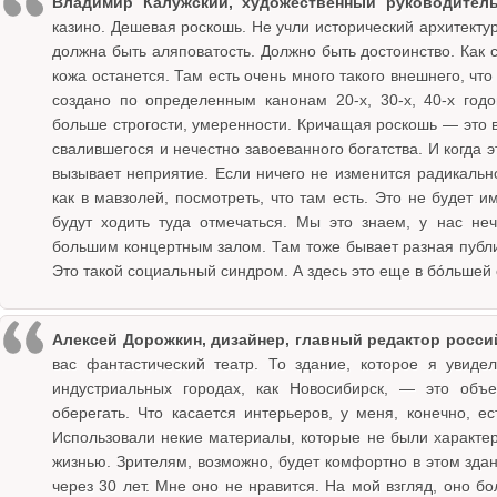
Владимир Калужский, художественный руководител
казино. Дешевая роскошь. Не учли исторический архитекту
должна быть аляповатость. Должно быть достоинство. Как с
кожа останется. Там есть очень много такого внешнего, чт
создано по определенным канонам 20-х, 30-х, 40-х годо
больше строгости, умеренности. Кричащая роскошь — это в
свалившегося и нечестно завоеванного богатства. И когда 
вызывает неприятие. Если ничего не изменится радикально
как в мавзолей, посмотреть, что там есть. Это не будет и
будут ходить туда отмечаться. Мы это знаем, у нас не
большим концертным залом. Там тоже бывает разная публи
Это такой социальный синдром. А здесь это еще в бóльшей 
Алексей Дорожкин, дизайнер, главный редактор росс
вас фантастический театр. То здание, которое я увидел
индустриальных городах, как Новосибирск, — это объек
оберегать. Что касается интерьеров, у меня, конечно, е
Использовали некие материалы, которые не были характерн
жизнью. Зрителям, возможно, будет комфортно в этом зда
через 30 лет. Мне оно не нравится. На мой взгляд, оно бо