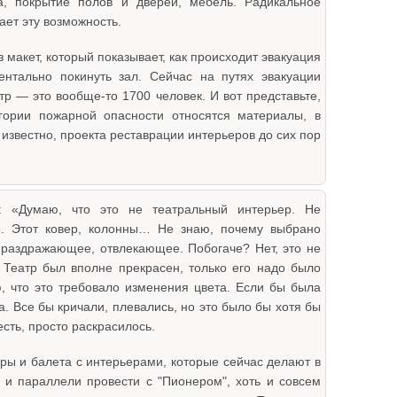
а, покрытие полов и дверей, мебель. Радикальное
ает эту возможность.
 макет, который показывает, как происходит эвакуация
нтально покинуть зал. Сейчас на путях эвакуации
тр — это вообще-то 1700 человек. И вот представьте,
егории пожарной опасности относятся материалы, в
известно, проекта реставрации интерьеров до сих пор
: «Думаю, что это не театральный интерьер. Не
о. Этот ковер, колонны… Не знаю, почему выбрано
 раздражающее, отвлекающее. Побогаче? Нет, это не
. Театр был вполне прекрасен, только его надо было
, что это требовало изменения цвета. Если бы была
а. Все бы кричали, плевались, но это было бы хотя бы
есть, просто раскрасилось.
ры и балета с интерьерами, которые сейчас делают в
 и параллели провести с "Пионером", хоть и совсем