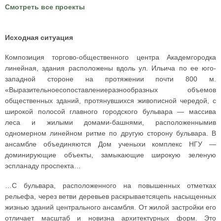
Смотреть все проекты
Исходная ситуация
Композиция торгово-общественного центра Академгородка
линейная, здания расположены вдоль ул. Ильича по ее юго-
западной стороне на протяжении почти 800 м.
«Выразительноесопоставлениеразнообразных объемов
общественных зданий, протянувшихся живописной чередой, с
широкой полосой главного городского бульвара — массива
леса и жилыми домами-башнями, расположеннымив
одномерном линейном ритме по другую сторону бульвара. В
ансамбле объединяются Дом ученыхи комплекс НГУ —
доминирующие объекты, замыкающие широкую зеленую
эспланаду проспекта…
…С бульвара, расположенного на повышенных отметках
рельефа, через ветви деревьев раскрываетсяцепь насыщенных
жизнью зданий центрального ансамбля. От жилой застройки его
отличает масштаб и новизна архитектурных форм. Это