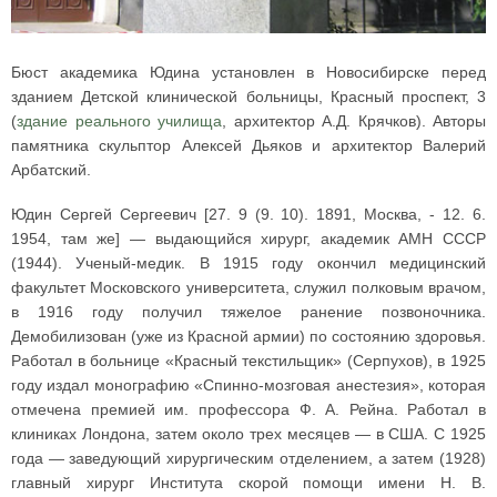
Бюст академика Юдина установлен в Новосибирске перед
зданием Детской клинической больницы, Красный проспект, 3
(
здание реального училища
, архитектор А.Д. Крячков). Авторы
памятника скульптор Алексей Дьяков и архитектор Валерий
Арбатский.
Юдин Сергей Сергеевич [27. 9 (9. 10). 1891, Москва, - 12. 6.
1954, там же] — выдающийся хирург, академик АМН СССР
(1944). Ученый-медик. В 1915 году окончил медицинский
факультет Московского университета, служил полковым врачом,
в 1916 году получил тяжелое ранение позвоночника.
Демобилизован (уже из Красной армии) по состоянию здоровья.
Работал в больнице «Красный текстильщик» (Серпухов), в 1925
году издал монографию «Спинно-мозговая анестезия», которая
отмечена премией им. профессора Ф. А. Рейна. Работал в
клиниках Лондона, затем около трех месяцев — в США. С 1925
года — заведующий хирургическим отделением, а затем (1928)
главный хирург Института скорой помощи имени Н. В.