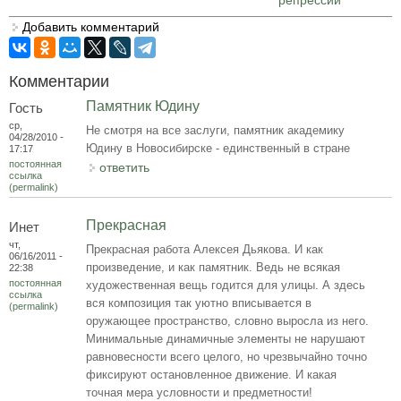
репрессий
Добавить комментарий
Комментарии
Памятник Юдину
Гость
ср,
Не смотря на все заслуги, памятник академику
04/28/2010 -
Юдину в Новосибирске - единственный в стране
17:17
постоянная
ответить
ссылка
(permalink)
Прекрасная
Инет
чт,
Прекрасная работа Алексея Дьякова. И как
06/16/2011 -
произведение, и как памятник. Ведь не всякая
22:38
постоянная
художественная вещь годится для улицы. А здесь
ссылка
вся композиция так уютно вписывается в
(permalink)
оружающее пространство, словно выросла из него.
Минимальные динамичные элементы не нарушают
равновесности всего целого, но чрезвычайно точно
фиксируют остановленное движение. И какая
точная мера условности и предметности!