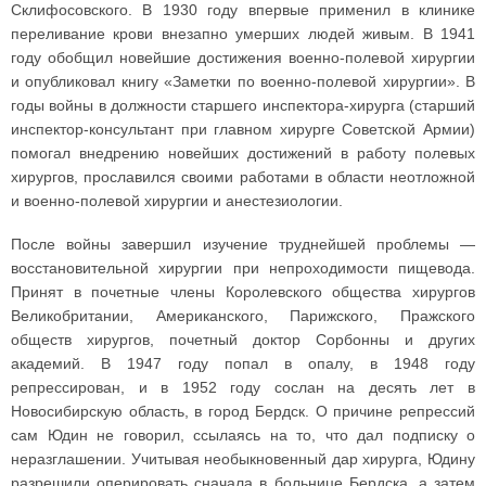
Склифосовского. В 1930 году впервые применил в клинике
переливание крови внезапно умерших людей живым. В 1941
году обобщил новейшие достижения военно-полевой хирургии
и опубликовал книгу «Заметки по военно-полевой хирургии». В
годы войны в должности старшего инспектора-хирурга (старший
инспектор-консультант при главном хирурге Советской Армии)
помогал внедрению новейших достижений в работу полевых
хирургов, прославился своими работами в области неотложной
и военно-полевой хирургии и анестезиологии.
После войны завершил изучение труднейшей проблемы —
восстановительной хирургии при непроходимости пищевода.
Принят в почетные члены Королевского общества хирургов
Великобритании, Американского, Парижского, Пражского
обществ хирургов, почетный доктор Сорбонны и других
академий. В 1947 году попал в опалу, в 1948 году
репрессирован, и в 1952 году сослан на десять лет в
Новосибирскую область, в город Бердск. О причине репрессий
сам Юдин не говорил, ссылаясь на то, что дал подписку о
неразглашении. Учитывая необыкновенный дар хирурга, Юдину
разрешили оперировать сначала в больнице Бердска, а затем