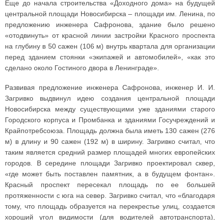
Еще до начала строительства «Доходного дома» на будущей
центральной площади Новосибирска – площади им. Ленина, по
предложению инженера Сафронова, здание было решено
«отодвинуть» от красной линии застройки Красного проспекта
на глубину в 50 сажен (106 м) внутрь квартала для организации
перед зданием стоянки «экипажей и автомобилей», «как это
сделано около Гостиного двора в Ленинграде».
Развивая предложение инженера Сафронова, инженер И. И.
Загривко выдвинул идею создания центральной площади
Новосибирска между существующими уже зданиями старого
Городского корпуса и Промбанка и зданиями Госучреждений и
Крайпотребсоюза. Площадь должна была иметь 130 сажен (276
м) в длину и 90 сажен (192 м) в ширину. Загривко считал, что
таким является средний размер площадей многих европейских
городов. В середине площади Загривко проектировал сквер,
«где может быть поставлен памятник, а в будущем фонтан».
Красный проспект пересекал площадь по ее большей
протяженности с юга на север. Загривко считал, что «благодаря
тому, что площадь образуется на перекрестье улиц, создается
хороший угол видимости (для водителей автотранспорта),