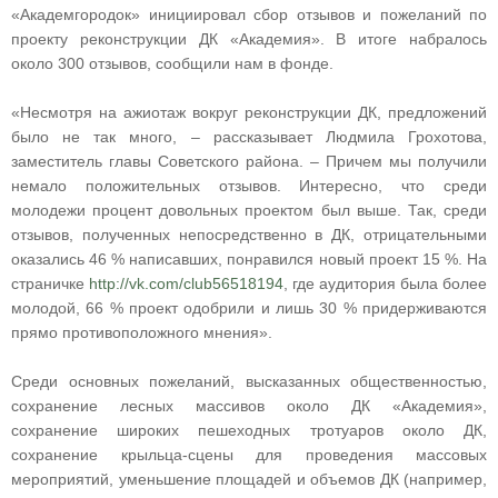
«Академгородок» инициировал сбор отзывов и пожеланий по
проекту реконструкции ДК «Академия». В итоге набралось
около 300 отзывов, сообщили нам в фонде.
«Несмотря на ажиотаж вокруг реконструкции ДК, предложений
было не так много, – рассказывает Людмила Грохотова,
заместитель главы Советского района. – Причем мы получили
немало положительных отзывов. Интересно, что среди
молодежи процент довольных проектом был выше. Так, среди
отзывов, полученных непосредственно в ДК, отрицательными
оказались 46 % написавших, понравился новый проект 15 %. На
страничке
http://vk.com/club56518194
, где аудитория была более
молодой, 66 % проект одобрили и лишь 30 % придерживаются
прямо противоположного мнения».
Среди основных пожеланий, высказанных общественностью,
сохранение лесных массивов около ДК «Академия»,
сохранение широких пешеходных тротуаров около ДК,
сохранение крыльца-сцены для проведения массовых
мероприятий, уменьшение площадей и объемов ДК (например,